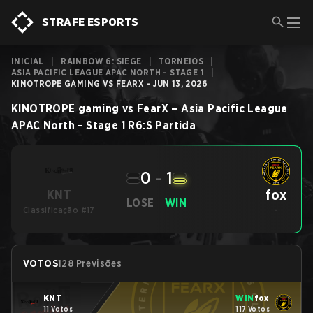
STRAFE ESPORTS
INICIAL
|
RAINBOW 6: SIEGE
|
TORNEIOS
|
ASIA PACIFIC LEAGUE APAC NORTH - STAGE 1
|
KINOTROPE GAMING VS FEARX - JUN 13, 2026
KINOTROPE gaming
vs
FearX
–
Asia Pacific League
APAC North - Stage 1
R6:S
Partida
0
-
1
fox
KNT
LOSE
WIN
Classificação #17
-
VOTOS
128 Previsões
KNT
WIN
fox
11 Votos
117 Votos