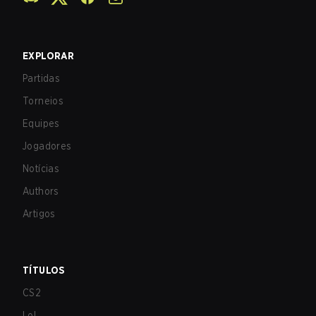
EXPLORAR
Partidas
Torneios
Equipes
Jogadores
Notícias
Authors
Artigos
TÍTULOS
CS2
LoL