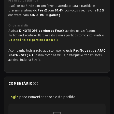
Previsão da partida
Usuários da Strafe tem um favorito absoluto para a partida, e
preveem a vitória do
FearX
com
91.4%
dos votos a seu favor e
8.6%
dos votos para
KINOTROPE gaming
.
Onde assistir
Assista
KINOTROPE gaming vs FearX
ao vivo na strafe.com,
Twitch and Youtube. Para assistir a mais partidas como esta, visite o
Calendário de partidas de R6:S
.
Acompanhe toda a ação que acontece no
Asia Pacific League APAC
North - Stage 1
, assim como as VODs, destaques e transmissões
ao vivo, tudo na Strafe.
COMENTÁRIO
(
0
)
Login
para comentar sobre esta partida