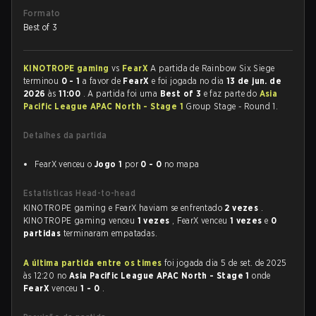
Formato
Best of 3
KINOTROPE gaming
vs
FearX
A partida de Rainbow Six Siege
terminou
0 - 1
a favor de
FearX
e foi jogada no dia
13 de jun. de
2026
às
11:00
. A partida foi uma
Best of 3
e faz parte do
Asia
Pacific League APAC North - Stage 1
Group Stage - Round 1.
Detalhes da partida
FearX venceu o
Jogo 1
por
0 - 0
no mapa
Estatísticas Head-to-head
KINOTROPE gaming e FearX haviam se enfrentado
2 vezes
.
KINOTROPE gaming venceu
1 vezes
, FearX venceu
1 vezes
e
0
partidas
terminaram empatadas.
A última partida entre os times
foi jogada dia 5 de set. de 2025
às 12:20 no
Asia Pacific League APAC North - Stage 1
onde
FearX
venceu
1 - 0
.