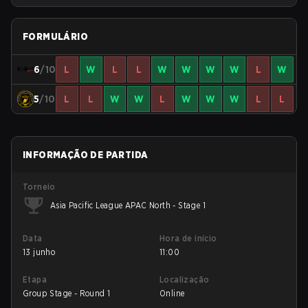
North
FORMULÁRIO
6
/10
L
W
L
L
W
W
W
W
L
W
5
/10
L
L
W
W
L
W
W
W
L
L
INFORMAÇÃO DE PARTIDA
Torneio
Asia Pacific League APAC North - Stage 1
Data
Hora de início
13 junho
11:00
Etapa
Localização
Group Stage - Round 1
Online