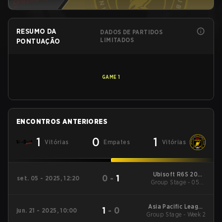
RESUMO DA
DADOS DE PARTIDOS
LIMITADOS
PONTUAÇÃO
GAME
1
ENCONTROS ANTERIORES
1
0
1
Vitórias
Empates
Vitórias
Ubisoft R6S 2025
0
-
1
set. 05 - 2025, 12:20
Group Stage - 05th
APAC North
Sept
Asia Pacific League
1
-
0
jun. 21 - 2025, 10:00
Group Stage - Week 2
2025 - Stage 1:APAC