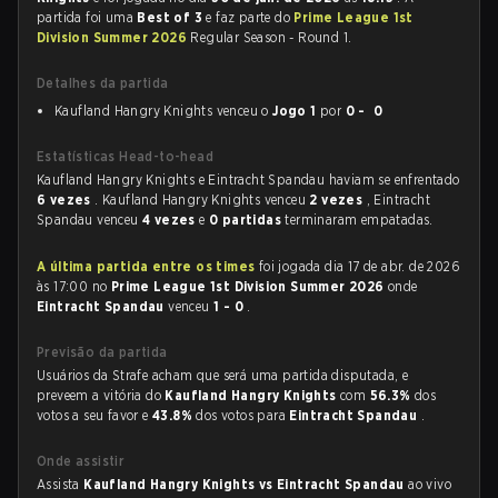
partida foi uma
Best of 3
e faz parte do
Prime League 1st
Division Summer 2026
Regular Season - Round 1.
Detalhes da partida
Kaufland Hangry Knights venceu o
Jogo 1
por
0 - 0
Estatísticas Head-to-head
Kaufland Hangry Knights e Eintracht Spandau haviam se enfrentado
6 vezes
. Kaufland Hangry Knights venceu
2 vezes
, Eintracht
Spandau venceu
4 vezes
e
0 partidas
terminaram empatadas.
A última partida entre os times
foi jogada dia 17 de abr. de 2026
às 17:00 no
Prime League 1st Division Summer 2026
onde
Eintracht Spandau
venceu
1 - 0
.
Previsão da partida
Usuários da Strafe acham que será uma partida disputada, e
preveem a vitória do
Kaufland Hangry Knights
com
56.3%
dos
votos a seu favor e
43.8%
dos votos para
Eintracht Spandau
.
Onde assistir
Assista
Kaufland Hangry Knights vs Eintracht Spandau
ao vivo