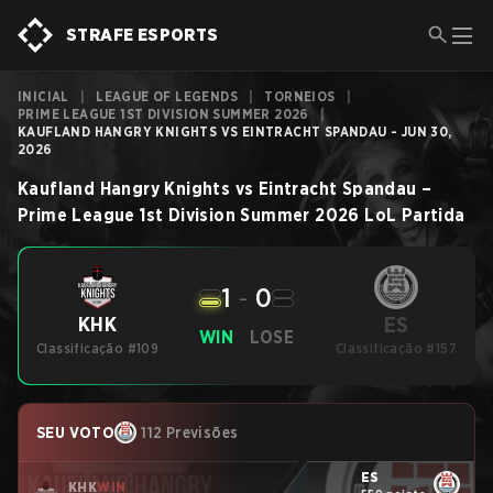
STRAFE ESPORTS
INICIAL
|
LEAGUE OF LEGENDS
|
TORNEIOS
|
PRIME LEAGUE 1ST DIVISION SUMMER 2026
|
KAUFLAND HANGRY KNIGHTS VS EINTRACHT SPANDAU - JUN 30,
2026
Kaufland Hangry Knights
vs
Eintracht Spandau
–
Prime League 1st Division Summer 2026
LoL
Partida
1
-
0
ES
KHK
WIN
LOSE
Classificação #109
Classificação #157
SEU VOTO
112 Previsões
ES
KHK
WIN