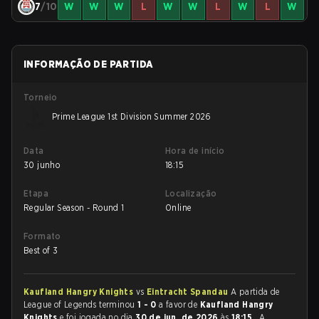
7
/10
W
W
W
L
W
W
L
W
L
W
INFORMAÇÃO DE PARTIDA
Torneio
Prime League 1st Division Summer 2026
Data
Hora de início
30 junho
18:15
Etapa
Localização
Regular Season - Round 1
Online
Formato
Best of 3
Kaufland Hangry Knights
vs
Eintracht Spandau
A partida de
League of Legends terminou
1 - 0
a favor de
Kaufland Hangry
Knights
e foi jogada no dia
30 de jun. de 2026
às
18:15
. A