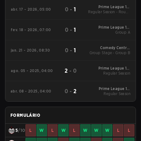
Prime League 1st
0
-
1
abr. 17 - 2026, 05:00
Regular Season - Round
Division - Prime
League 1st Division
1
Spring 2026
Prime League 1st
0
-
1
fev. 18 - 2026, 07:00
Division Winter 2026
Group A
Group A
Comedy Central
0
-
1
jan. 21 - 2026, 08:30
Group Stage - Group B
Winter Snowdown -
Comedy Central
Winter Snowdown
2026
Prime League 1st
2
-
0
ago. 05 - 2025, 04:00
Division Summer
Regular Season
2025 Regular Season
Prime League 1st
0
-
2
abr. 08 - 2025, 04:00
Division Spring 2025
Regular Season
Regular Season
FORMULÁRIO
5
/10
L
W
L
W
L
W
W
W
L
L