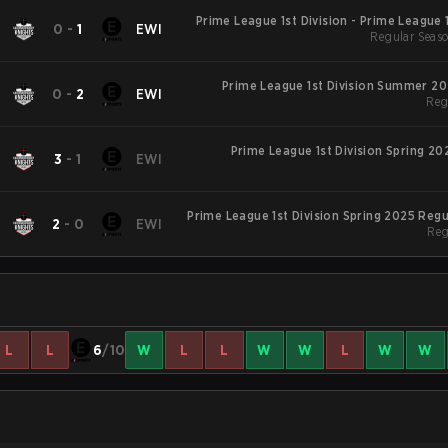
Prime League 1st Division - Prime League 1
0
-
1
EWI
Regular Seaso
S
Prime League 1st Division Summer 20
0
-
2
EWI
Reg
Prime League 1st Division Spring 20
3
-
1
EWI
Prime League 1st Division Spring 2025 Reg
2
-
0
EWI
Reg
L
L
6
/10
W
L
L
W
W
L
W
W