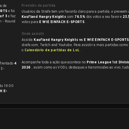
Previsão da partida
a de
ORTS
e foi
Usuários da Strafe tem um favorito claro
 of 3
e faz
Kaufland Hangry Knights
com
76.5%
dos votos a seu favor e
23
n - Round
votos para
E WIE EINFACH E-SPORTS
.
Onde assistir
Assista
Kaufland Hangry Knights vs E WIE EINFACH E-SPORT
strafe.com, Twitch and Youtube. Para assistir a mais partidas como e
o
Calendário de partidas de LoL
.
Acompanhe toda a ação que acontece no
Prime League 1st Divis
ry Knights e E WIE EINFACH E-SPORTS haviam se enfrentado
4
2026
, assim como as VODs, destaques e transmissões ao vivo, tud
 E-
H E-