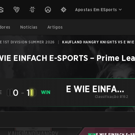
Apostas Em ESports
dores
Notícias
Artigos
E 1ST DIVISION SUMMER 2026
|
KAUFLAND HANGRY KNIGHTS VS E WIE E
WIE EINFACH E-SPORTS
–
Prime Lea
E WIE EINFACH
0
-
1
E
WIN
E-SPORTS
Classificação #162
WIN
E WIE EINFACH E-S