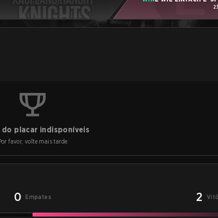
2
do placar indisponíveis
Por favor, volte mais tarde
0
2
Empates
Vit