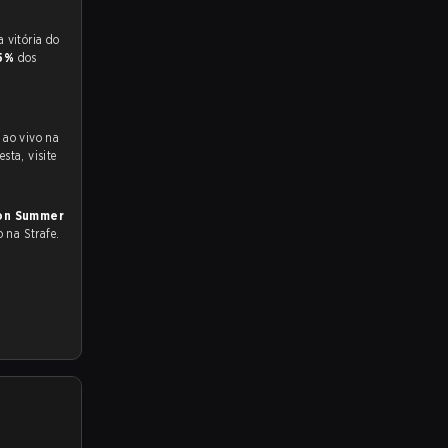
 para a partida, e preveem a vitória do
.5%
dos
S
ao vivo na
sta, visite
ion Summer
o na Strafe.