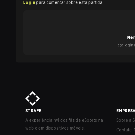
Login
para comentar sobre esta partida
Nen
Faça login e
STRAFE
EMPRES
A experiência nº1 dos fãs de eSports na
Sobre a S
web e em dispositivos móveis.
Contate-