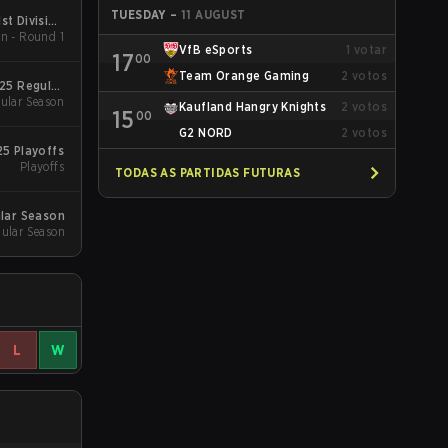
TUESDAY
–
11 AUGUST
st Division
n - Round 1
pring 2026
VfB eSports
1
votar
17
00
Team Orange Gaming
2
votos
25 Regular
ular Season
Season
Kaufland Hangry Knights
2
votos
15
00
G2 NORD
2
votos
25 Playoffs
Playoffs
TODAS AS PARTIDAS FUTURAS
ular Season
ular Season
L
W