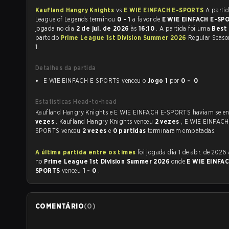
Kaufland Hangry Knights
vs
E WIE EINFACH E-SPORTS
A partid
League of Legends terminou
0 - 1
a favor de
E WIE EINFACH E-SP
jogada no dia
2 de jul. de 2026
às
16:10
. A partida foi uma
Best
parte do
Prime League 1st Division Summer 2026
Regular Seaso
1.
Detalhes da partida
E WIE EINFACH E-SPORTS venceu o
Jogo 1
por
0 - 0
Estatísticas Head-to-head
Kaufland Hang
vezes
. Kaufland Hangry Knights venceu
2 vezes
, E WIE EINFACH
SPORTS venceu
2 vezes
e
0 partidas
terminaram empatadas.
A última partida entre os times
foi jogada dia 1 de abr. de 2026 às 19:00
no
Prime League 1st Division Summer 2026
onde
E WIE EINFAC
SPORTS
venceu
1 - 0
.
COMENTÁRIO
(
0
)