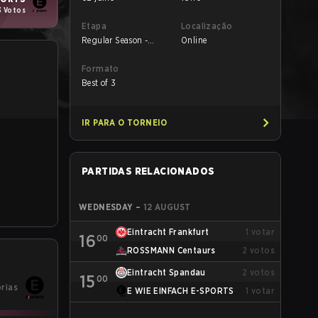
3 Votos
Etapa
Localização
Regular Season -
Online
Round 1
Formato
Best of 3
IR PARA O TORNEIO
PARTIDAS RELACIONADOS
WEDNESDAY
–
12 AUGUST
Eintracht Frankfurt
1
votar
16
00
ROSSMANN Centaurs
2
votos
Eintracht Spandau
2
votos
15
00
órias
E WIE EINFACH E-SPORTS
1
votar