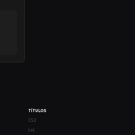
TÍTULOS
CS2
LoL