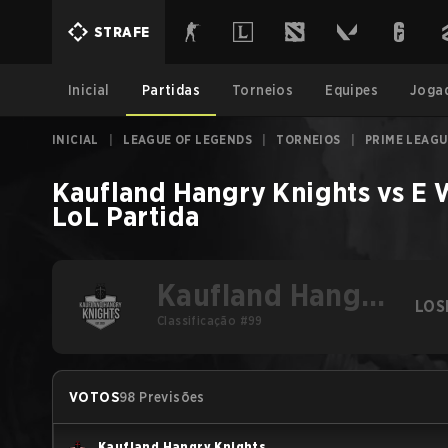
STRAFE
Inicial
Partidas
Torneios
Equipes
Joga
INICIAL
|
LEAGUE OF LEGENDS
|
TORNEIOS
|
PRIME LEAGU
Kaufland Hangry Knights
vs
E 
LoL
Partida
Kaufland Hangry
LOS
Knights
Classificação #99
VOTOS
98 Previsões
Kaufland Hangry Knights