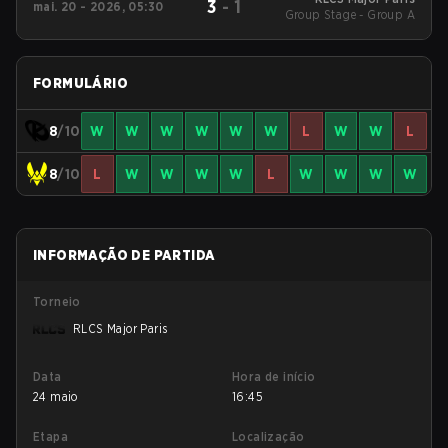
3
-
1
mai. 20 - 2026, 05:30
Group Stage - Group A
FORMULÁRIO
8
/10
W
W
W
W
W
W
L
W
W
L
8
/10
L
W
W
W
W
L
W
W
W
W
INFORMAÇÃO DE PARTIDA
Torneio
RLCS Major Paris
Data
Hora de início
24 maio
16:45
Etapa
Localização