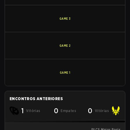
GAME
3
GAME
2
GAME
1
ENCONTROS ANTERIORES
1
0
0
Vitórias
Empates
Vitórias
RLCS Major Paris