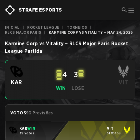
STRAFE ESPORTS
INICIAL
|
ROCKET LEAGUE
|
TORNEIOS
|
RLCS MAJOR PARIS
|
KARMINE CORP VS VITALITY - MAY 24, 2026
Karmine Corp
vs
Vitality
–
RLCS Major Paris
Rocket
League
Partida
4
-
3
VIT
KAR
WIN
LOSE
-
-
VOTOS
90 Previsões
KAR
WIN
VIT
39 Votos
51 Votos