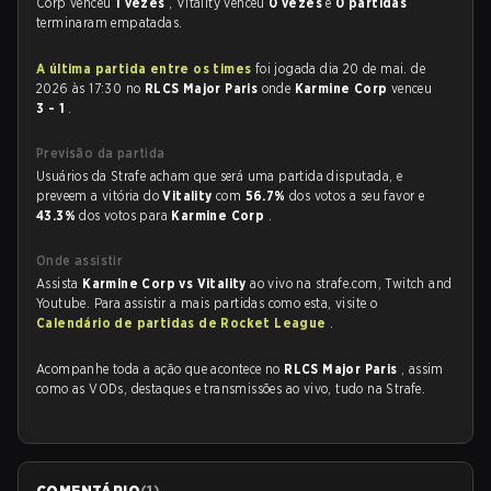
Corp venceu
1 vezes
, Vitality venceu
0 vezes
e
0 partidas
terminaram empatadas.
A última partida entre os times
foi jogada dia 20 de mai. de
2026 às 17:30 no
RLCS Major Paris
onde
Karmine Corp
venceu
3 - 1
.
Previsão da partida
Usuários da Strafe acham que será uma partida disputada, e
preveem a vitória do
Vitality
com
56.7%
dos votos a seu favor e
43.3%
dos votos para
Karmine Corp
.
Onde assistir
Assista
Karmine Corp vs Vitality
ao vivo na strafe.com, Twitch and
Youtube. Para assistir a mais partidas como esta, visite o
Calendário de partidas de Rocket League
.
Acompanhe toda a ação que acontece no
RLCS Major Paris
, assim
como as VODs, destaques e transmissões ao vivo, tudo na Strafe.