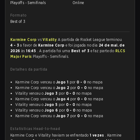
Playoffs - Semifinals
Online
Formato
Best of 3
Karmine Corp
vs
Vitality
A partida de Rocket League terminou
4 - 3
a favor de
Karmine Corp
e foi jogada no dia
24 de mai. de
2026
às
16:45
. A partida foi uma
Best of 3
e faz parte do
RLCS
Major Paris
Playoffs - Semifinals.
Detalhes da partida
Karmine Corp venceu o
Jogo 1
por
0 - 0
no mapa
Karmine Corp venceu o
Jogo 2
por
0 - 0
no mapa
Vitality venceu o
Jogo 3
por
0 - 0
no mapa
Karmine Corp venceu o
Jogo 4
por
0 - 0
no mapa
Vitality venceu o
Jogo 5
por
0 - 0
no mapa
Vitality venceu o
Jogo 6
por
0 - 0
no mapa
Karmine Corp venceu o
Jogo 7
por
0 - 0
no mapa
Estatísticas Head-to-head
Karmine Corp e Vitality haviam se enfrentado
1 vezes
. Karmine