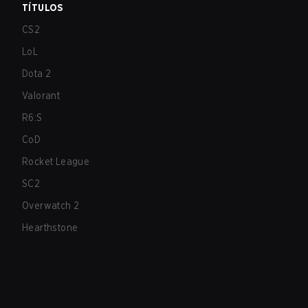
TÍTULOS
CS2
LoL
Dota 2
Valorant
R6:S
CoD
Rocket League
SC2
Overwatch 2
Hearthstone