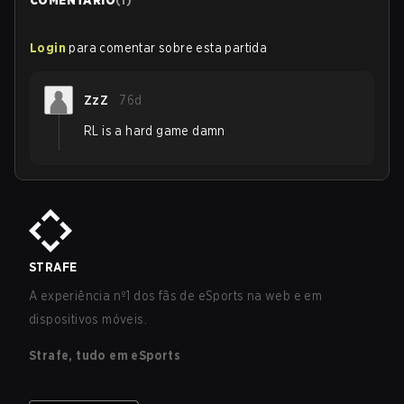
COMENTÁRIO
(
1
)
Login
para comentar sobre esta partida
ZzZ
76d
RL is a hard game damn
STRAFE
A experiência nº1 dos fãs de eSports na web e em
dispositivos móveis.
Strafe, tudo em eSports