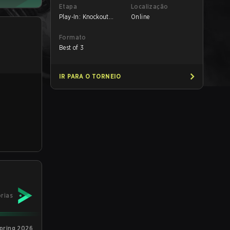
Etapa
Localização
Play-In: Knockout
Online
Stage - Round 1
Formato
Best of 3
IR PARA O TORNEIO
órias
pring 2026