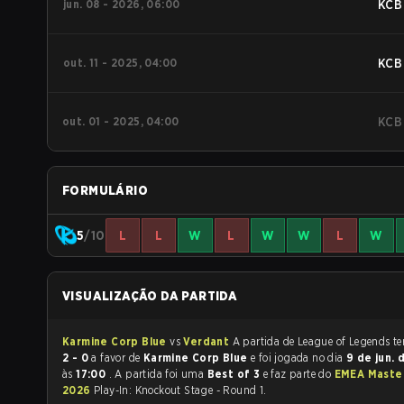
jun. 08 - 2026, 06:00
KCB
out. 11 - 2025, 04:00
KCB
out. 01 - 2025, 04:00
KCB
FORMULÁRIO
5
/10
L
L
W
L
W
W
L
W
VISUALIZAÇÃO DA PARTIDA
Karmine Corp Blue
vs
Verdant
A partida
2 - 0
a favor de
Karmine Corp Blue
e foi jogada no dia
9 de jun. 
às
17:00
. A partida foi uma
Best of 3
e faz parte do
EMEA Master
2026
Play-In: Knockout Stage - Round 1.