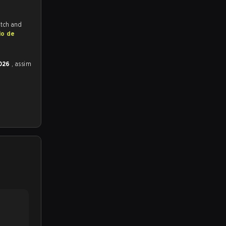
itch and
io de
2026
, assim