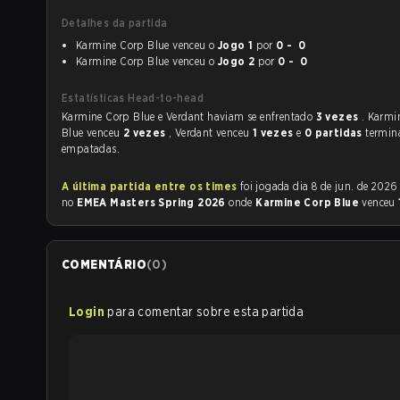
Detalhes da partida
Karmine Corp Blue venceu o
Jogo 1
por
0 - 0
Karmine Corp Blue venceu o
Jogo 2
por
0 - 0
Estatísticas Head-to-head
Karmine Corp Blue e Verdant haviam se enfrentado
3 vezes
. Karmi
Blue venceu
2 vezes
, Verdant venceu
1 vezes
e
0 partidas
termi
empatadas.
A última partida entre os times
foi jogada dia 8 de jun. de 2026 às 18:00
no
EMEA Masters Spring 2026
onde
Karmine Corp Blue
venceu
COMENTÁRIO
(
0
)
Login
para comentar sobre esta partida