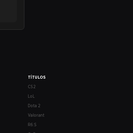
TÍTULOS
CS2
LoL
Dota 2
Valorant
R6:S