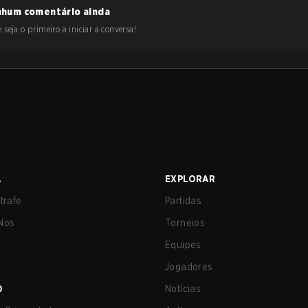
hum comentário ainda
 seja o primeiro a iniciar a conversa!
A
EXPLORAR
trafe
Partidas
Nos
Torneios
Equipes
Jogadores
O
Notícias