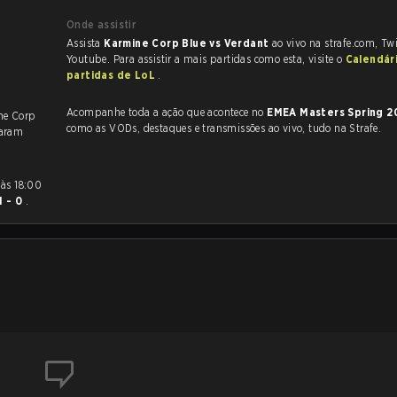
Onde assistir
Assista
Karmine Corp Blue vs Verdant
ao vivo na strafe.com, Tw
Youtube. Para assistir a mais partidas como esta, visite o
Calendár
partidas de LoL
.
Acompanhe toda a ação que acontece no
EMEA Masters Spring 
ne Corp
como as VODs, destaques e transmissões ao vivo, tudo na Strafe.
naram
1 - 0
.