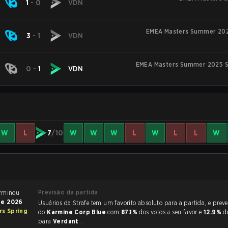
1
-
0
VDN
EMEA Masters Summer 202
3
-
1
VDN
EMEA Masters Summer 2025 S
0
-
1
VDN
W
L
7
/10
W
W
W
L
W
L
L
W
Previsão da partida
 de League of Legends terminou
de 2026
Usuários da Strafe tem um favorito absoluto para a partida, e preveem a vitória
s Spring
do
Karmine Corp Blue
com
87.1%
dos votos a seu favor e
12.9%
d
para
Verdant
.