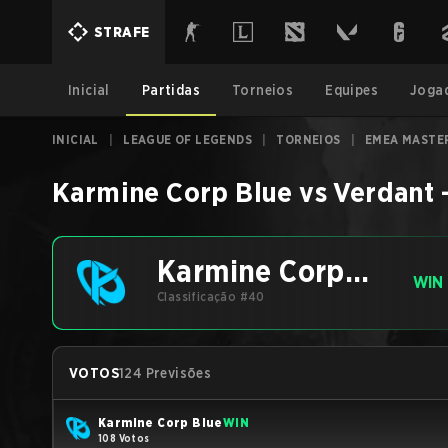
STRAFE
Inicial
Partidas
Torneios
Equipes
Joga
INICIAL
|
LEAGUE OF LEGENDS
|
TORNEIOS
|
EMEA MASTER
Karmine Corp Blue
vs
Verdant
Karmine Corp
WIN
Blue
Classificação #40
VOTOS
124 Previsões
Karmine Corp Blue
WIN
108 Votos