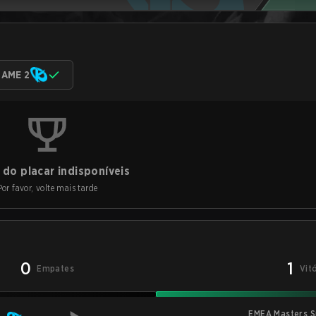
AME 2
do placar indisponíveis
Por favor, volte mais tarde
0
1
Empates
Vit
EMEA Masters S