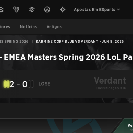
Apostas Em ESports
dores
Notícias
Artigos
S SPRING 2026
|
KARMINE CORP BLUE VS VERDANT - JUN 9, 2026
–
EMEA Masters Spring 2026
LoL
Pa
Verdant
2
-
0
LOSE
Classificação #16
Ve
1