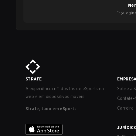
Nen
Faça login e
STRAFE
EMPRES
A experiência nº1 dos fãs de eSports na
Sobre a S
web e em dispositivos móveis.
Contate-
Carreira
Strafe, tudo em eSports
JURÍDIC