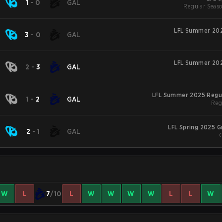
1
-
0
GAL
Regular Seaso
LFL Summer 202
3
-
0
GAL
LFL Summer 202
2
-
3
GAL
LFL Summer 2025 Regu
1
-
2
GAL
Reg
LFL Spring 2025 
2
-
1
GAL
W
L
7
/10
L
W
W
W
W
L
L
W