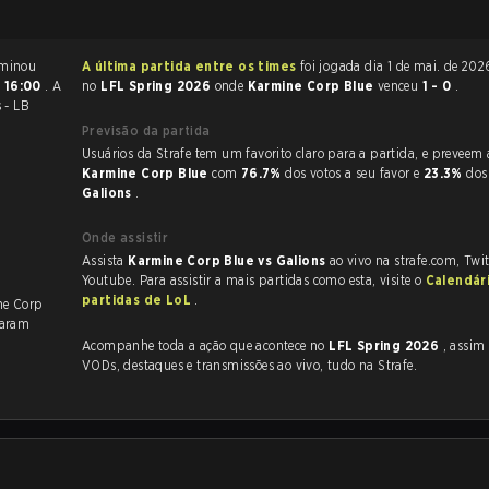
League of Legends terminou
A última partida entre os times
foi jogada dia 1 de mai. de 2026 às 19:00
s
16:00
. A
no
LFL Spring 2026
onde
Karmine Corp Blue
venceu
1 - 0
.
 - LB
Previsão da partida
Usuários da Strafe tem um favorito claro
Karmine Corp Blue
com
76.7%
dos votos a seu favor e
23.3%
dos
Galions
.
Onde assistir
Assista
Karmine Corp Blue vs Galions
ao vivo na strafe.com, Twi
Youtube. Para assistir a mais partidas como esta, visite o
Calendár
partidas de LoL
.
ne Corp
naram
Acompanhe toda a ação que acontece no
LFL Spring 2026
, assim como as
VODs, destaques e transmissões ao vivo, tudo na Strafe.