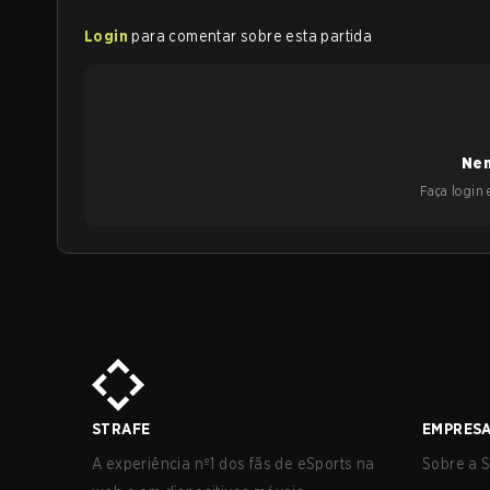
Login
para comentar sobre esta partida
Nen
Faça login e
STRAFE
EMPRES
A experiência nº1 dos fãs de eSports na
Sobre a S