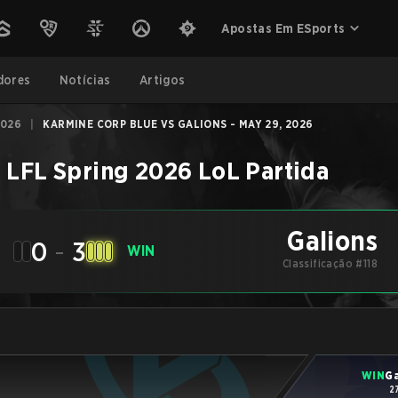
Apostas Em ESports
dores
Notícias
Artigos
2026
|
KARMINE CORP BLUE VS GALIONS - MAY 29, 2026
–
LFL Spring 2026
LoL
Partida
Galions
0
-
3
WIN
Classificação #118
WIN
Ga
2