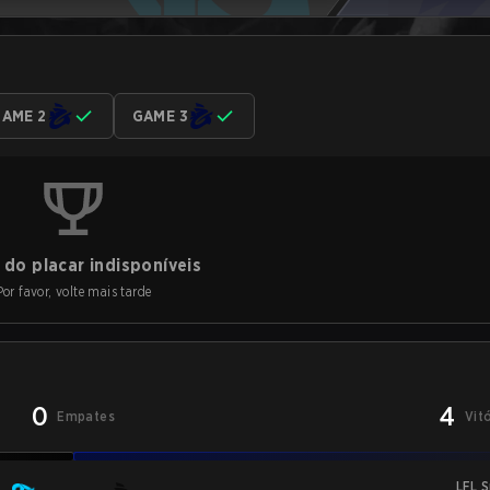
AME 2
GAME 3
do placar indisponíveis
Por favor, volte mais tarde
0
4
Empates
Vit
LFL 