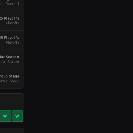
n - Round 1
5 Playoffs
Playoffs
5 Playoffs
Playoffs
lar Season
ular Season
Group Stage
Group Stage
W
W