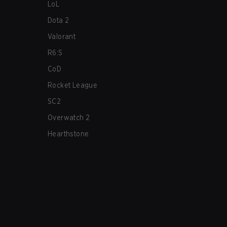
LoL
Dota 2
Valorant
R6:S
CoD
Rocket League
SC2
Overwatch 2
Hearthstone