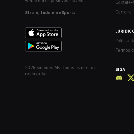
web e em dispositivos móveis.
Contate-
Carreira
Strafe, tudo em eSports
JURÍDIC
Política 
Termos d
2026
Sidledes AB. Todos os direitos
SIGA
reservados.