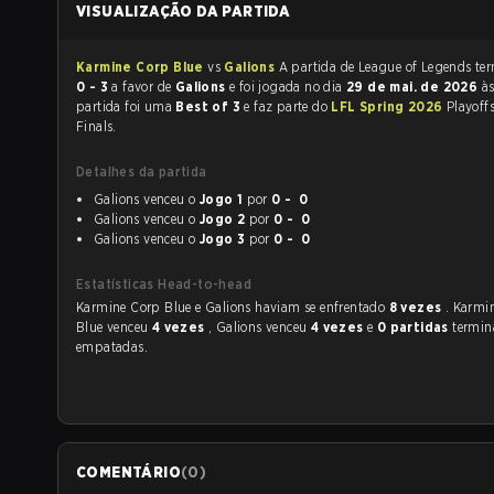
VISUALIZAÇÃO DA PARTIDA
Karmine Corp Blue
vs
Galions
A partida de 
0 - 3
a favor de
Galions
e foi jogada no dia
29 de mai. de 2026
à
partida foi uma
Best of 3
e faz parte do
LFL Spring 2026
Playoffs
Finals.
Detalhes da partida
Galions venceu o
Jogo 1
por
0 - 0
Galions venceu o
Jogo 2
por
0 - 0
Galions venceu o
Jogo 3
por
0 - 0
Estatísticas Head-to-head
Karmine Corp Blue e Galions haviam se enfrentado
8 vezes
. Karmi
Blue venceu
4 vezes
, Galions venceu
4 vezes
e
0 partidas
termi
empatadas.
COMENTÁRIO
(
0
)