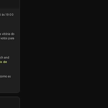
 para a partida, e preveem a vitória do
 votos para
tch and
io de