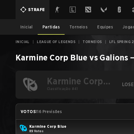
STRAFE
Inicial
Partidas
Torneios
Equipes
Joga
INICIAL
|
LEAGUE OF LEGENDS
|
TORNEIOS
|
LFL SPRING 
Karmine Corp Blue
vs
Galions
Karmine Corp
LOSE
Blue
Classificação #41
VOTOS
116 Previsões
Karmine Corp Blue
89 Votos