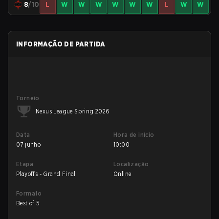
8
/10
L
W
W
W
W
W
W
L
W
W
INFORMAÇÃO DE PARTIDA
Torneio
Nexus League Spring 2026
Data
Hora de início
07 junho
10:00
Etapa
Localização
Playoffs - Grand Final
Online
Formato
Best of 5