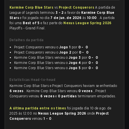
Karmine Corp Blue Stars
vs
Project Conquerors
A partida de
League of Legends terminou
3 - 2
a favor de
Karmine Corp Blue
Stars
e foi jogada no dia
7 de jun. de 2026
às
10:00
. A partida
foi uma
Best of 5
e faz parte do
Nexus League Spring 2026
Playoffs - Grand Final.
Detalhes da partida
Project Conquerors venceu o
Jogo 1
por
0 - 0
Project Conquerors venceu o
Jogo 2
por
0 - 0
Karmine Corp Blue Stars venceu o
Jogo 3
por
0 - 0
Karmine Corp Blue Stars venceu o
Jogo 4
por
0 - 0
Karmine Corp Blue Stars venceu o
Jogo 5
por
0 - 0
Estatísticas Head-to-head
Karmine Corp Blue Stars e Project Conquerors haviam se enfrentado
6 vezes
. Karmine Corp Blue Stars venceu
0 vezes
, Project
Conquerors venceu
6 vezes
e
0 partidas
terminaram empatadas.
A última partida entre os times
foi jogada dia 10 de ago. de
2025 às 12:00 no
Nexus League Spring 2026
onde
Project
Conquerors
venceu
1 - 0
.