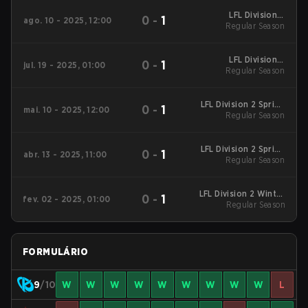
LFL Division 2
0
-
1
ago. 10 - 2025, 12:00
Summers 2025
Regular Season
Regular Season
LFL Division 2
0
-
1
jul. 19 - 2025, 01:00
Summers 2025
Regular Season
Regular Season
LFL Division 2 Spring
0
-
1
mai. 10 - 2025, 12:00
2025 Regular Season
Regular Season
LFL Division 2 Spring
0
-
1
abr. 13 - 2025, 11:00
2025 Regular Season
Regular Season
LFL Division 2 Winter
0
-
1
fev. 02 - 2025, 01:00
2025 Regular Season
Regular Season
FORMULÁRIO
9
/10
W
W
W
W
W
W
W
W
W
L