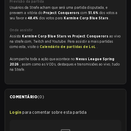
Previsão da partida
Usuários da Strafe acham que será uma partida disputada, e
preveem a vitória do
Project Conquerors
com
51.6%
dos votos a
seu favor e
48.4%
dos votos para
Karmine Corp Blue Stars
.
Onde assistir
Assista
Karmine Corp Blue Stars vs Project Conquerors
ao vivo
na strafe.com, Twitch and Youtube. Para assistir a mais partidas
como esta, visite o
Calendário de partidas de LoL
.
Acompanhe toda a ação que acontece no
Nexus League Spring
2026
, assim como as VODs, destaques e transmissões ao vivo, tudo
na Strafe.
COMENTÁRIO
(
0
)
Login
para comentar sobre esta partida