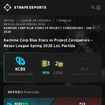
STRAFE ESPORTS
INICIAL
|
LEAGUE OF LEGENDS
|
TORNEIOS
|
NEXUS LEAGUE SPRING 2026
|
KARMINE CORP BLUE STARS VS PROJECT CONQUERORS - JUN 7,
2026
Karmine Corp Blue Stars
vs
Project Conquerors
–
Nexus League Spring 2026
LoL
Partida
3
-
2
PCS
KCBS
WIN
LOSE
Classificação #115
Classificação #80
VOTOS
95 Previsões
KCBS
WIN
PCS