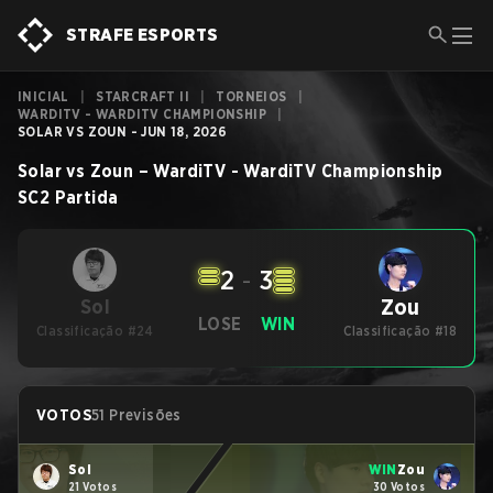
STRAFE ESPORTS
INICIAL
|
STARCRAFT II
|
TORNEIOS
|
WARDITV - WARDITV CHAMPIONSHIP
|
SOLAR VS ZOUN - JUN 18, 2026
Solar
vs
Zoun
–
WardiTV - WardiTV Championship
SC2
Partida
2
-
3
Zou
Sol
LOSE
WIN
Classificação #24
Classificação #18
VOTOS
51 Previsões
Sol
WIN
Zou
21 Votos
30 Votos