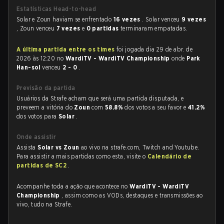
Estatísticas Head-to-head
Solar e Zoun haviam se enfrentado
16 vezes
. Solar venceu
9 vezes
, Zoun venceu
7 vezes
e
0 partidas
terminaram empatadas.
A última partida entre os times
foi jogada dia 29 de abr. de
2026 às 12:20 no
WardiTV - WardiTV Championship
onde
Park
Han-sol
venceu
2 - 0
.
Previsão da partida
Usuários da Strafe acham que será uma partida disputada, e
preveem a vitória do
Zoun
com
58.8%
dos votos a seu favor e
41.2%
dos votos para
Solar
.
Onde assistir
Assista
Solar vs Zoun
ao vivo na strafe.com, Twitch and Youtube.
Para assistir a mais partidas como esta, visite o
Calendário de
partidas de SC2
.
Acompanhe toda a ação que acontece no
WardiTV - WardiTV
Championship
, assim como as VODs, destaques e transmissões ao
vivo, tudo na Strafe.