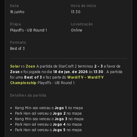
Data
Hora de início
18 junho
13:30
Etapa
Localização
Playoffs - UB Round 1
Online
Formato
Best of 3
Solar
vs
Zoun
A partida de StarCraft 2 terminou
2 - 3
a favor de
Zoun
e foi jogada no dia
18 de jun. de 2026
às
13:30
. A partida
foi uma
Best of 3
e faz parte do
WardiTV - WardiTV
Championship
Playoffs - UB Round 1.
Detalhes da partida
Kang Min-soo venceu o
Jogo 1
no mapa
Park Han-sol venceu o
Jogo 2
no mapa
Kang Min-soo venceu o
Jogo 3
no mapa
Park Han-sol venceu o
Jogo 4
no mapa
Park Han-sol venceu o
Jogo 5
no mapa