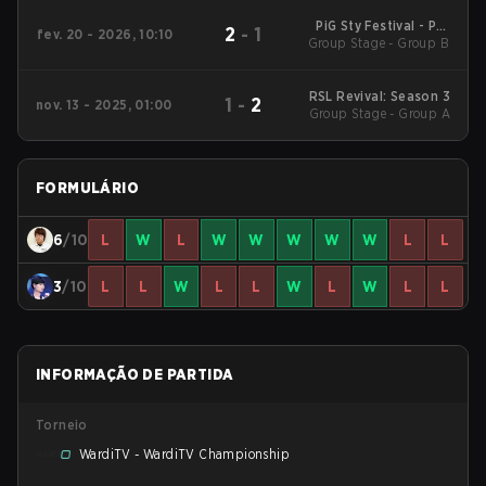
PiG Sty Festival - PiG
2
-
1
fev. 20 - 2026, 10:10
Group Stage - Group B
Sty Festival Season 7
2026
RSL Revival: Season 3
1
-
2
nov. 13 - 2025, 01:00
Group Stage - Group A
FORMULÁRIO
6
/10
L
W
L
W
W
W
W
W
L
L
3
/10
L
L
W
L
L
W
L
W
L
L
INFORMAÇÃO DE PARTIDA
Torneio
WardiTV - WardiTV Championship