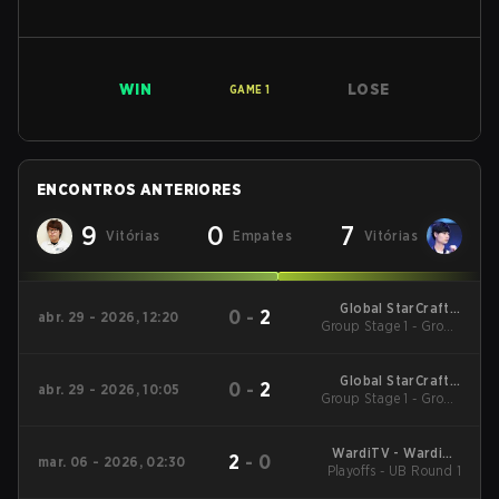
WIN
LOSE
GAME
1
ENCONTROS ANTERIORES
9
0
7
Vitórias
Empates
Vitórias
Global StarCraft II
0
-
2
abr. 29 - 2026, 12:20
League Season 1 2026
Group Stage 1 - Group
Stage 1
Global StarCraft II
0
-
2
abr. 29 - 2026, 10:05
League Season 1 2026
Group Stage 1 - Group
Stage 1
WardiTV - WardiTV
2
-
0
mar. 06 - 2026, 02:30
Playoffs - UB Round 1
Championship