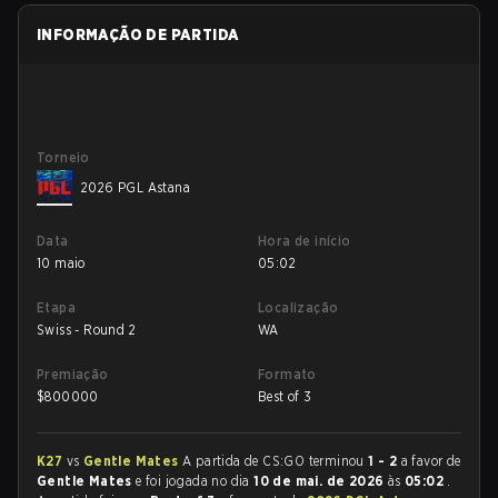
INFORMAÇÃO DE PARTIDA
Torneio
2026 PGL Astana
Data
Hora de início
10 maio
05:02
Etapa
Localização
Swiss - Round 2
WA
Premiação
Formato
$
800000
Best of 3
K27
vs
Gentle Mates
A partida de CS:GO terminou
1 - 2
a favor de
Gentle Mates
e foi jogada no dia
10 de mai. de 2026
às
05:02
.