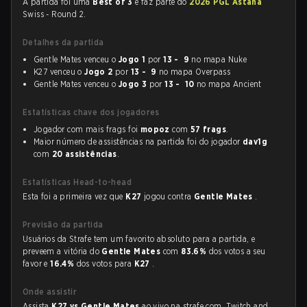
A partida foi uma
Best of 3
e faz parte do
2026 PGL Astana
Swiss - Round 2.
Detalhes da partida
Gentle Mates venceu o
Jogo 1
por
13 - 9
no mapa Nuke
K27 venceu o
Jogo 2
por
13 - 9
no mapa Overpass
Gentle Mates venceu o
Jogo 3
por
13 - 10
no mapa Ancient
Estatísticas chave dos jogadores
Jogador com mais frags foi
mopoz
com
57 frags
.
Maior número de assistências na partida foi do jogador
dav1g
com
20 assistências
.
Estatísticas Head-to-head
Esta foi a primeira vez que
K27
jogou contra
Gentle Mates
.
Previsão da partida
Usuários da Strafe tem um favorito absoluto para a partida, e
preveem a vitória do
Gentle Mates
com
83.6%
dos votos a seu
favor e
16.4%
dos votos para
K27
.
Onde assistir
Assista
K27 vs Gentle Mates
ao vivo na strafe.com, Twitch and