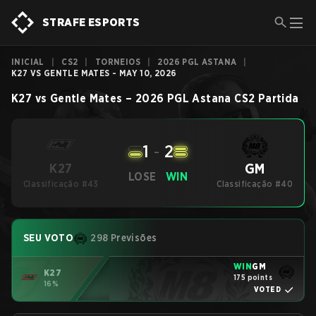
STRAFE ESPORTS
INICIAL
|
CS2
|
TORNEIOS
|
2026 PGL ASTANA
|
K27 VS GENTLE MATES - MAY 10, 2026
K27
vs
Gentle Mates
–
2026 PGL Astana
CS2
Partida
1
-
2
GM
K27
LOSE
WIN
Classificação #43
Classificação #40
SEU VOTO
298 Previsões
WIN
GM
K27
175 points
16%
VOTED