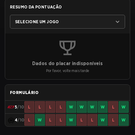
RESUMO DA PONTUAÇÃO
SELECIONE UM JOGO
Dados do placar indisponíveis
Por favor, volte mais tarde
FORMULÁRIO
5
/10
L
L
L
L
W
W
W
W
L
W
4
/10
L
W
L
L
W
L
L
W
L
W