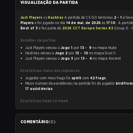
VISUALIZAÇÃO DA PARTIDA
Just Players
vs
Hashiras
A partida de CS:GO terminou
2 - 1
a favo
Players
e foi jogada no dia
14 de mai. de 2026
às
17:10
. A partid
Best of 3
e faz parte do
2026 CCT Europe Series #2
Group D - 
Detalhes da partida
Just Players venceu o
Jogo 1
por
13 - 9
no mapa Nuke
Hashiras venceu o
Jogo 2
por
13 - 10
no mapa Dust II
Just Players venceu o
Jogo 3
por
13 - 4
no mapa Ancient
Estatísticas chave dos jogadores
Jogador com mais frags foi
spirit
com
42 frags
.
Maior número de assistências na partida foi do jogador
birdfrom
17 assistências
.
Estatísticas Head-to-head
COMENTÁRIO
(
0
)