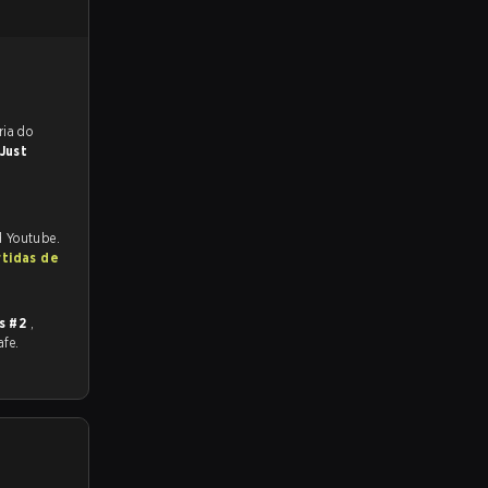
reveem a vitória do
Just
d Youtube.
rtidas de
s #2
,
afe.