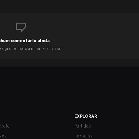
hum comentário ainda
 seja o primeiro a iniciar a conversa!
A
EXPLORAR
trafe
Partidas
Nos
Torneios