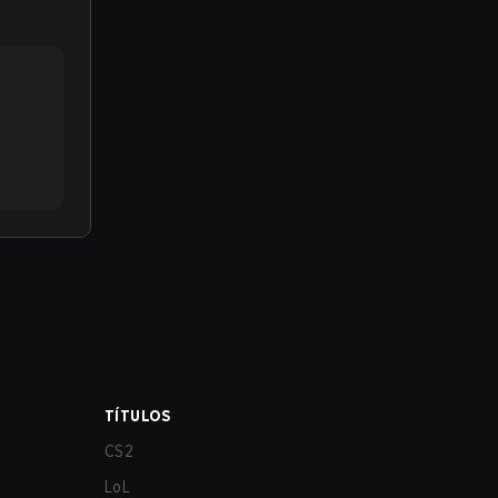
TÍTULOS
CS2
LoL