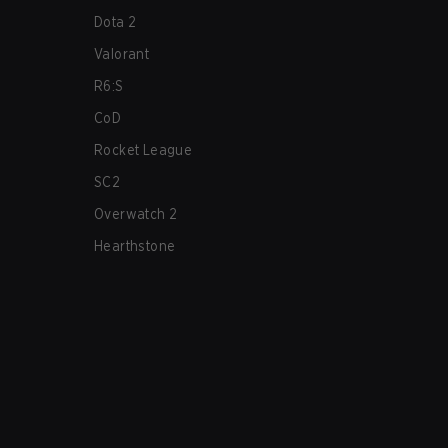
Dota 2
Valorant
R6:S
CoD
Rocket League
SC2
Overwatch 2
Hearthstone