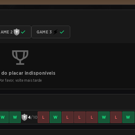
AME 2
GAME 3
do placar indisponíveis
Por favor, volte mais tarde
W
W
4
/10
L
W
L
L
L
W
L
W