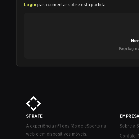
Login
para comentar sobre esta partida
Nen
Faça login e
STRAFE
EMPRES
A experiência nº1 dos fãs de eSports na
Sobre a S
web e em dispositivos móveis.
Contate-