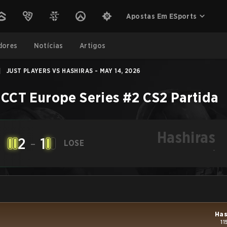
Apostas Em ESports
dores
Notícias
Artigos
|
JUST PLAYERS VS HASHIRAS - MAY 14, 2026
CCT Europe Series #2
CS2
Partida
Hashiras
2
-
1
LOSE
-
Has
11