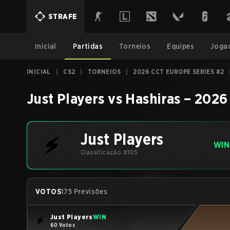
STRAFE
Inicial
Partidas
Torneios
Equipes
Joga
INICIAL
|
CS2
|
TORNEIOS
|
2026 CCT EUROPE SERIES #2
Just Players
vs
Hashiras
–
2026 
Just Players
WIN
Classificação #105
VOTOS
175 Previsões
Just Players
WIN
60 Votos