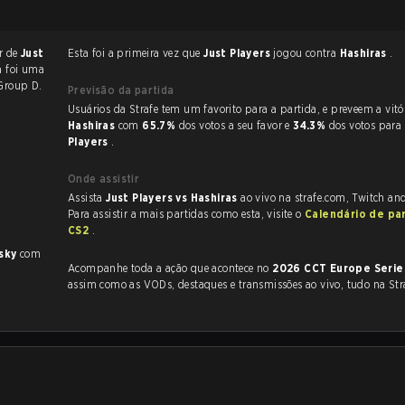
r de
Just
Esta foi a primeira vez que
Just Players
jogou contra
Hashiras
.
a foi uma
Group D.
Previsão da partida
Usuários da Strafe tem um favorito para a partida, e p
Hashiras
com
65.7%
dos votos a seu favor e
34.3%
dos votos para
Players
.
Onde assistir
Assista
Just Players vs Hashiras
ao vivo na strafe.com, Twitch an
Para assistir a mais partidas como esta, visite o
Calendário de pa
CS2
.
sky
com
Acompanhe toda a ação que acontece no
2026 CCT Europe Serie
assim como as VODs, destaques e transmissões ao vivo, tudo na Str