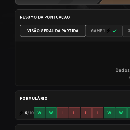
RESUMO DA PONTUAÇÃO
VISÃO GERAL DA PARTIDA
GAME 1
G
Dados 
FORMULÁRIO
6
/10
W
W
L
L
L
L
W
W