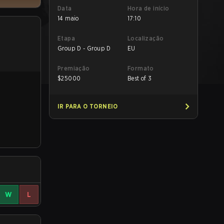
Data
Hora de início
14 maio
17:10
Etapa
Localização
Group D - Group D
EU
Premiação
Formato
$
25000
Best of 3
IR PARA O TORNEIO
W
L