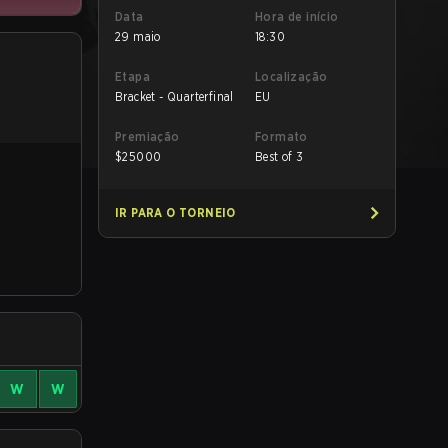
Data
Hora de início
29 maio
18:30
Etapa
Localização
Bracket - Quarterfinal
EU
Premiação
Formato
$
25000
Best of 3
IR PARA O TORNEIO
W
W