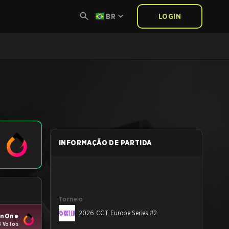
BR
LOGIN
INFORMAÇÃO DE PARTIDA
Torneio
2026 CCT Europe Series #2
enOne
8 Votos