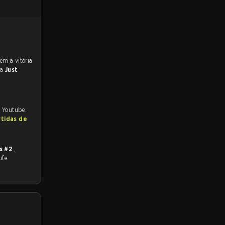
ra
Just
d Youtube.
rtidas de
s #2
,
afe.