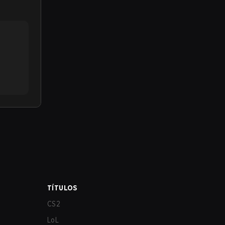
TÍTULOS
CS2
LoL