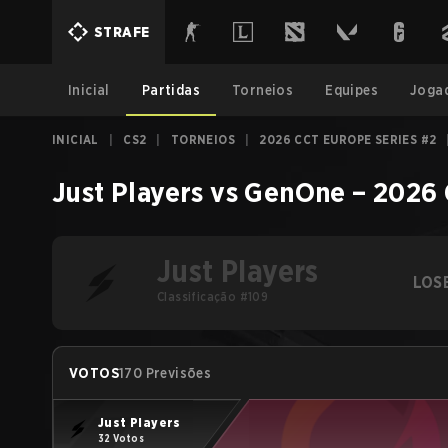
STRAFE
Inicial
Partidas
Torneios
Equipes
Joga
INICIAL
|
CS2
|
TORNEIOS
|
2026 CCT EUROPE SERIES #2
Just Players
vs
GenOne
–
2026 
Just Players
LOS
Classificação #109
VOTOS
170 Previsões
Just Players
32 Votos