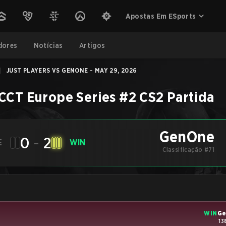
Apostas Em ESports
dores
Notícias
Artigos
|
JUST PLAYERS VS GENONE - MAY 29, 2026
CCT Europe Series #2
CS2
Partida
GenOne
0
-
2
E
WIN
Classificação #71
WIN
G
13