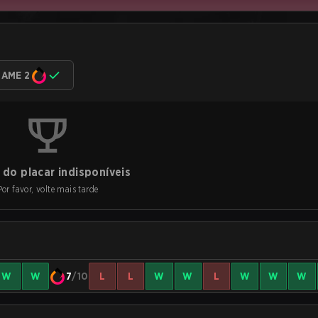
AME 2
do placar indisponíveis
Por favor, volte mais tarde
W
W
7
/10
L
L
W
W
L
W
W
W