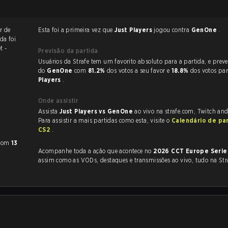
r de
Esta foi a primeira vez que
Just Players
jogou contra
GenOne
.
ida foi
t -
Previsão da partida
Usuários da Strafe tem um favorito absoluto para a partida, e preveem a vitória
do
GenOne
com
81.2%
dos votos a seu favor e
18.8%
dos votos pa
Players
.
Onde assistir
Assista
Just Players vs GenOne
ao vivo na strafe.com, Twitch an
Para assistir a mais partidas como esta, visite o
Calendário de pa
CS2
.
com
13
Acompanhe toda a ação que acontece no
2026 CCT Europe Serie
assim como as VODs, destaques e transmissões ao vivo, tudo na Str