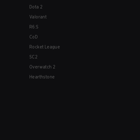
Dota 2
Valorant
R6:S
CoD
Rocket League
SC2
Overwatch 2
Hearthstone