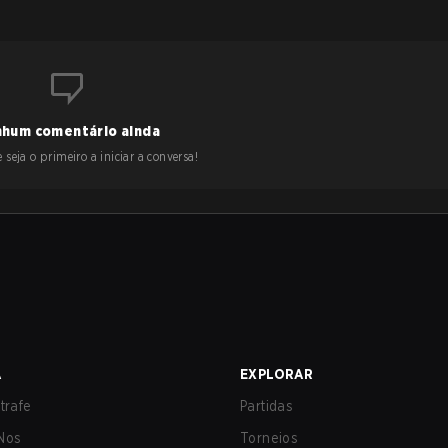
hum comentário ainda
 seja o primeiro a iniciar a conversa!
A
EXPLORAR
trafe
Partidas
Nos
Torneios