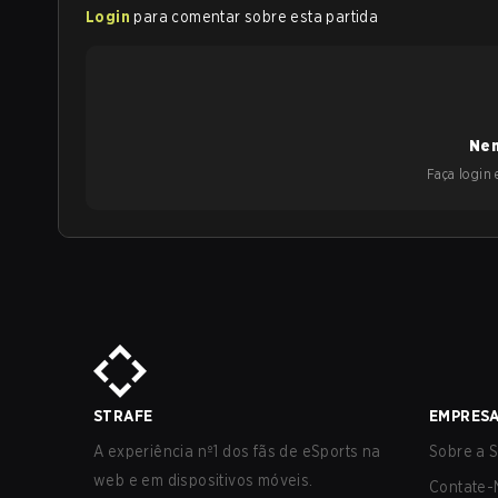
Login
para comentar sobre esta partida
Nen
Faça login e
STRAFE
EMPRES
A experiência nº1 dos fãs de eSports na
Sobre a S
web e em dispositivos móveis.
Contate-