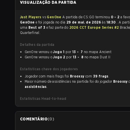
VISUALIZAÇÃO DA PARTIDA
Just Players
vs
GenOne
A partida de CS:GO terminou
0 - 2
a favo
GenOne
e foi jogada no dia
29 de mai. de 2026
às
18:30
. A part
uma
Best of 3
e faz parte do
2026 CCT Europe Series #2
Bracke
Quarterfinal.
Detalhes da partida
GenOne venceu o
Jogo 1
por
13 - 7
no mapa Ancient
GenOne venceu o
Jogo 2
por
13 - 8
no mapa Dust II
Estatísticas chave dos jogadores
Jogador com mais frags foi
Brooxsy
com
39 frags
.
Maior número de assistências na partida foi do jogador
Brooxsy
assistências
.
Estatísticas Head-to-head
COMENTÁRIO
(
0
)