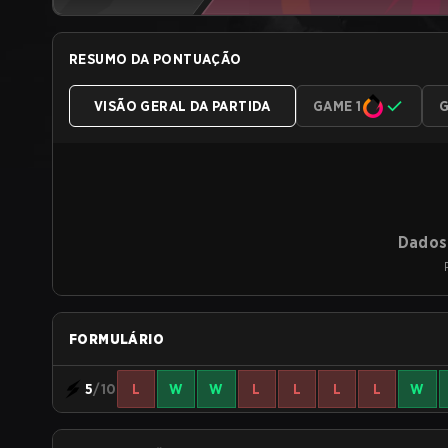
RESUMO DA PONTUAÇÃO
VISÃO GERAL DA PARTIDA
GAME 1
G
Dados 
FORMULÁRIO
5
/10
L
W
W
L
L
L
L
W