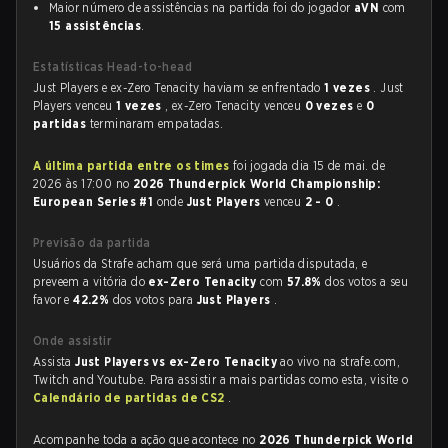
Maior número de assistências na partida foi do jogador
aVN
com
15 assistências
.
Estatísticas Head-to-head
Just Players e ex-Zero Tenacity haviam se enfrentado
1 vezes
. Just
Players venceu
1 vezes
, ex-Zero Tenacity venceu
0 vezes
e
0
partidas
terminaram empatadas.
A última partida entre os times
foi jogada dia 15 de mai. de
2026 às 17:00 no
2026 Thunderpick World Championship:
European Series #1
onde
Just Players
venceu
2 - 0
.
Previsão da partida
Usuários da Strafe acham que será uma partida disputada, e
preveem a vitória do
ex-Zero Tenacity
com
57.8%
dos votos a seu
favor e
42.2%
dos votos para
Just Players
.
Onde assistir
Assista
Just Players vs ex-Zero Tenacity
ao vivo na strafe.com,
Twitch and Youtube. Para assistir a mais partidas como esta, visite o
Calendário de partidas de CS2
.
Acompanhe toda a ação que acontece no
2026 Thunderpick World