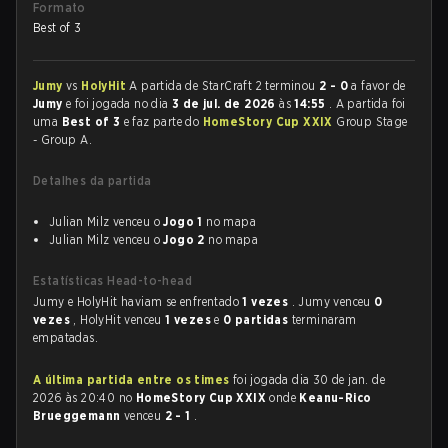
Formato
Best of 3
Jumy
vs
HolyHit
A partida de StarCraft 2 terminou
2 - 0
a favor de
Jumy
e foi jogada no dia
3 de jul. de 2026
às
14:55
. A partida foi
uma
Best of 3
e faz parte do
HomeStory Cup XXIX
Group Stage
- Group A.
Detalhes da partida
Julian Milz venceu o
Jogo 1
no mapa
Julian Milz venceu o
Jogo 2
no mapa
Estatísticas Head-to-head
Jumy e HolyHit haviam se enfrentado
1 vezes
. Jumy venceu
0
vezes
, HolyHit venceu
1 vezes
e
0 partidas
terminaram
empatadas.
A última partida entre os times
foi jogada dia 30 de jan. de
2026 às 20:40 no
HomeStory Cup XXIX
onde
Keanu-Rico
Brueggemann
venceu
2 - 1
.