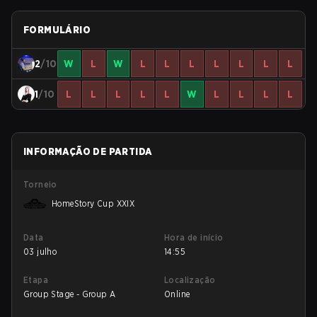
FORMULÁRIO
2
/10
W
L
W
L
L
L
L
L
L
L
1
/10
L
L
L
L
L
W
L
L
L
L
INFORMAÇÃO DE PARTIDA
Torneio
HomeStory Cup XXIX
Data
Hora de início
03 julho
14:55
Etapa
Localização
Group Stage - Group A
Online