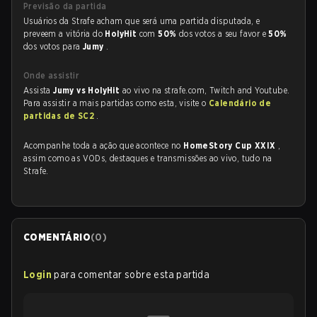
Previsão da partida
Usuários da Strafe acham que será uma partida disputada, e
preveem a vitória do
HolyHit
com
50%
dos votos a seu favor e
50%
dos votos para
Jumy
.
Onde assistir
Assista
Jumy vs HolyHit
ao vivo na strafe.com, Twitch and Youtube.
Para assistir a mais partidas como esta, visite o
Calendário de
partidas de SC2
.
Acompanhe toda a ação que acontece no
HomeStory Cup XXIX
,
assim como as VODs, destaques e transmissões ao vivo, tudo na
Strafe.
COMENTÁRIO
(
0
)
Login
para comentar sobre esta partida