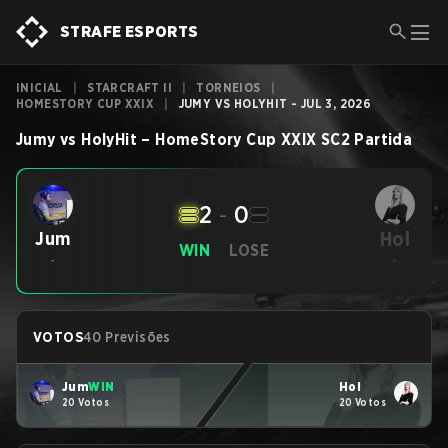
STRAFE ESPORTS
INICIAL
|
STARCRAFT II
|
TORNEIOS
|
HOMESTORY CUP XXIX
|
JUMY VS HOLYHIT - JUL 3, 2026
Jumy
vs
HolyHit
–
HomeStory Cup XXIX
SC2
Partida
2
-
0
Hol
Jum
WIN
LOSE
-
-
VOTOS
40 Previsões
Jum
WIN
Hol
20 Votos
20 Votos