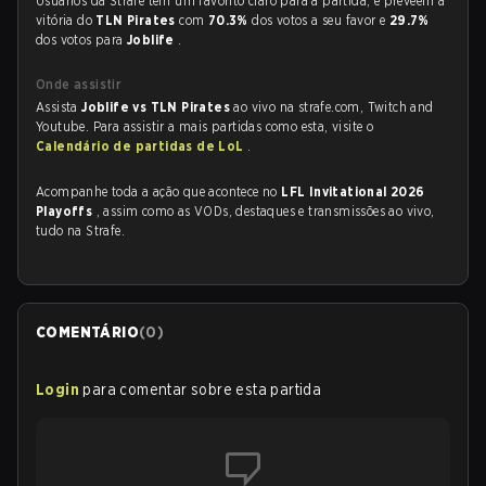
Usuários da Strafe tem um favorito claro para a partida, e preveem a
vitória do
TLN Pirates
com
70.3%
dos votos a seu favor e
29.7%
dos votos para
Joblife
.
Onde assistir
Assista
Joblife vs TLN Pirates
ao vivo na strafe.com, Twitch and
Youtube. Para assistir a mais partidas como esta, visite o
Calendário de partidas de LoL
.
Acompanhe toda a ação que acontece no
LFL Invitational 2026
Playoffs
, assim como as VODs, destaques e transmissões ao vivo,
tudo na Strafe.
COMENTÁRIO
(
0
)
Login
para comentar sobre esta partida