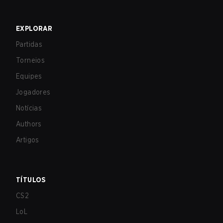
EXPLORAR
Partidas
Torneios
Equipes
Jogadores
Notícias
Authors
Artigos
TÍTULOS
CS2
LoL