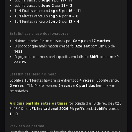
Joblife venceu o
Jogo 1
por
11 - 11
Joblife venceu o
Jogo 2
por
21 - 3
TLN Pirates venceu o
Jogo 3
por
16 - 11
TLN Pirates venceu o
Jogo 4
por
0 - 0
TLN Pirates venceu o
Jogo 5
por
13 - 4
Estatísticas chave dos jogadores
Maiores mortes foram causadas por
Comp
com
17 mortes
.
O jogador que mais matou creeps foi
Axelent
com um CS de
1453
.
O jogador com mais participações em kills foi
Shift
com um KP
de
81%
.
Estatísticas Head-to-head
Joblife e TLN Pirates haviam se enfrentado
4 vezes
. Joblife venceu
2 vezes
, TLN Pirates venceu
2 vezes
e
0 partidas
terminaram
empatadas.
A última partida entre os times
foi jogada dia 10 de fev. de 2026
às 18:00 no
LFL Invitational 2026 Playoffs
onde
Joblife
venceu
1 - 0
.
Previsão da partida