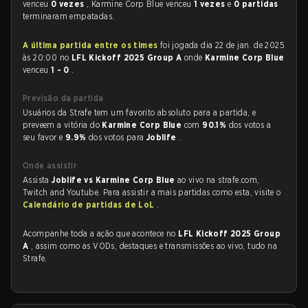
venceu
0 vezes
, Karmine Corp Blue venceu
1 vezes
e
0 partidas
terminaram empatadas.
A última partida entre os times
foi jogada dia 22 de jan. de 2025
às 20:00 no
LFL Kickoff 2025 Group A
onde
Karmine Corp Blue
venceu
1 - 0
.
Previsão da partida
Usuários da Strafe tem um favorito absoluto para a partida, e
preveem a vitória do
Karmine Corp Blue
com
90.1%
dos votos a
seu favor e
9.9%
dos votos para
Joblife
.
Onde assistir
Assista
Joblife vs Karmine Corp Blue
ao vivo na strafe.com,
Twitch and Youtube. Para assistir a mais partidas como esta, visite o
Calendário de partidas de LoL
.
Acompanhe toda a ação que acontece no
LFL Kickoff 2025 Group
A
, assim como as VODs, destaques e transmissões ao vivo, tudo na
Strafe.