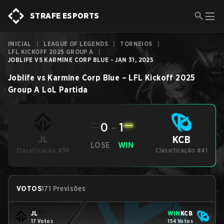
STRAFE ESPORTS
INICIAL
|
LEAGUE OF LEGENDS
|
TORNEIOS
|
LFL KICKOFF 2025 GROUP A
|
JOBLIFE VS KARMINE CORP BLUE - JAN 31, 2025
Joblife
vs
Karmine Corp Blue
–
LFL Kickoff 2025
Group A
LoL
Partida
0
-
1
KCB
JL
LOSE
WIN
Classificação #36
Classificação #41
VOTOS
171 Previsões
JL
WIN
KCB
17 Votos
154 Votos