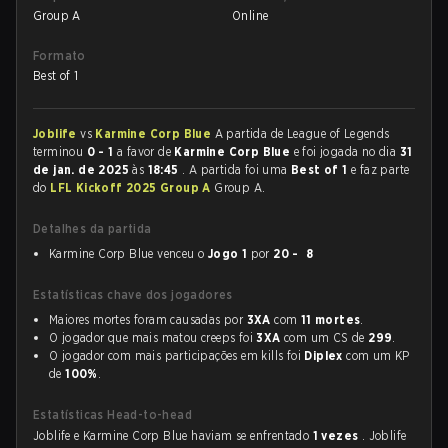
Group A
Online
Formato
Best of 1
Joblife
vs
Karmine Corp Blue
A partida de League of Legends
terminou
0 - 1
a favor de
Karmine Corp Blue
e foi jogada no dia
31
de jan. de 2025
às
18:45
. A partida foi uma
Best of 1
e faz parte
do
LFL Kickoff 2025 Group A
Group A.
Detalhes da partida
Karmine Corp Blue venceu o
Jogo 1
por
20 - 8
Estatísticas chave dos jogadores
Maiores mortes foram causadas por
3XA
com
11 mortes
.
O jogador que mais matou creeps foi
3XA
com um CS de
299
.
O jogador com mais participações em kills foi
Diplex
com um KP
de
100%
.
Estatísticas Head-to-head
Joblife e Karmine Corp Blue haviam se enfrentado
1 vezes
. Joblife