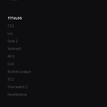
TÍTULOS
CS2
LoL
Dota 2
Valorant
R6:S
CoD
Rocket League
SC2
Overwatch 2
Hearthstone