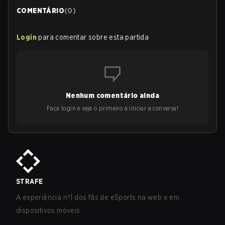
COMENTÁRIO
(
0
)
Login
para comentar sobre esta partida
Nenhum comentário ainda
Faça login e seja o primeiro a iniciar a conversa!
STRAFE
A experiência nº1 dos fãs de eSports na web e em
dispositivos móveis.