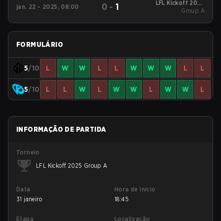
LFL Kickoff 2025
0
-
1
jan. 22 - 2025, 08:00
Group A
Group A
FORMULÁRIO
5
/10
L
W
W
L
L
W
W
W
L
L
5
/10
L
L
W
L
W
W
L
W
W
L
INFORMAÇÃO DE PARTIDA
Torneio
LFL Kickoff 2025 Group A
Data
Hora de início
31 janeiro
18:45
Etapa
Localização