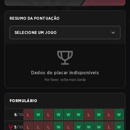
RESUMO DA PONTUAÇÃO
SELECIONE UM JOGO
Dados do placar indisponíveis
Por favor, volte mais tarde
FORMULÁRIO
6
/10
L
W
L
W
W
W
L
W
L
W
5
/10
L
L
L
W
L
W
W
W
L
W