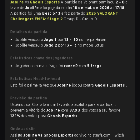
Joblife
vs
Ghools Esports
A partida de Valorant terminou
2 - 0
a
favor de
Joblife
e foi jogada no dia
18 de mai. de 2026
às
17:18
.
A partida foi uma
Best of 3
e faz parte do
2026 VALORANT
Challengers EMEA: Stage 2
Group D - Group D.
Detalhes da partida
Joblife venceu o
Jogo 1
por
13 - 10
no mapa Haven
Joblife venceu o
Jogo 2
por
13 - 3
no mapa Lotus
Estatísticas chave dos jogadores
Jogador com mais frags foi
runneR
com
5 frags
.
Estatísticas Head-to-head
Esta foi a primeira vez que
Joblife
jogou contra
Ghools Esports
.
Previsão da partida
Usuários da Strafe tem um favorito absoluto para a partida, e
preveem a vitória do
Joblife
com
87.9%
dos votos a seu favor e
12.1%
dos votos para
Ghools Esports
.
Onde assistir
Assista
Joblife vs Ghools Esports
ao vivo na strafe.com, Twitch