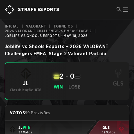
STRAFE ESPORTS
INICIAL
|
VALORANT
|
TORNEIOS
|
2026 VALORANT CHALLENGERS EMEA: STAGE 2
|
JOBLIFE VS GHOOLS ESPORTS - MAY 18, 2026
Joblife
vs
Ghools Esports
–
2026 VALORANT
Challengers EMEA: Stage 2
Valorant
Partida
2
-
0
GLS
JL
WIN
LOSE
Classificação #38
-
VOTOS
99 Previsões
JL
WIN
GLS
87 Votos
12 Votos