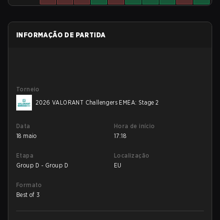
INFORMAÇÃO DE PARTIDA
Torneio
2026 VALORANT Challengers EMEA: Stage 2
Data
Hora de início
18 maio
17:18
Etapa
Localização
Group D - Group D
EU
Formato
Best of 3