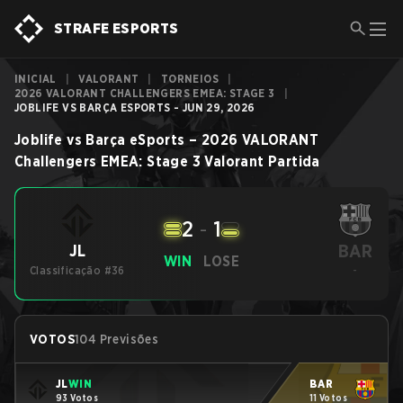
STRAFE ESPORTS
INICIAL
|
VALORANT
|
TORNEIOS
|
2026 VALORANT CHALLENGERS EMEA: STAGE 3
|
JOBLIFE VS BARÇA ESPORTS - JUN 29, 2026
Joblife
vs
Barça eSports
–
2026 VALORANT
Challengers EMEA: Stage 3
Valorant
Partida
2
-
1
BAR
JL
WIN
LOSE
Classificação #36
-
VOTOS
104 Previsões
JL
WIN
BAR
93 Votos
11 Votos