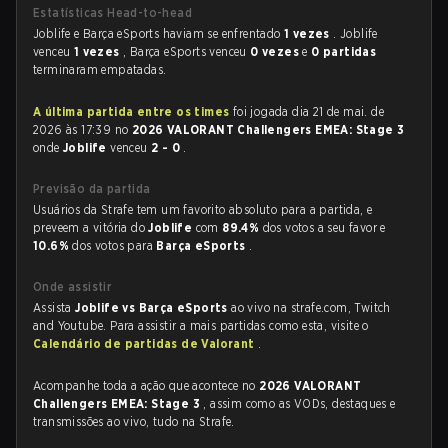
Estatísticas Head-to-head
Joblife e Barça eSports haviam se enfrentado
1 vezes
. Joblife
venceu
1 vezes
, Barça eSports venceu
0 vezes
e
0 partidas
terminaram empatadas.
A última partida entre os times
foi jogada dia 21 de mai. de
2026 às 17:39 no
2026 VALORANT Challengers EMEA: Stage 3
onde
Joblife
venceu
2 - 0
.
Previsão da partida
Usuários da Strafe tem um favorito absoluto para a partida, e
preveem a vitória do
Joblife
com
89.4%
dos votos a seu favor e
10.6%
dos votos para
Barça eSports
.
Onde assistir
Assista
Joblife vs Barça eSports
ao vivo na strafe.com, Twitch
and Youtube. Para assistir a mais partidas como esta, visite o
Calendário de partidas de Valorant
.
Acompanhe toda a ação que acontece no
2026 VALORANT
Challengers EMEA: Stage 3
, assim como as VODs, destaques e
transmissões ao vivo, tudo na Strafe.