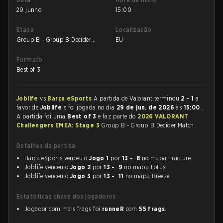
29 junho
15:00
Etapa
Localização
Group B - Group B Decider
EU
Match
Formato
Best of 3
Joblife
vs
Barça eSports
A partida de Valorant terminou
2 - 1
a
favor de
Joblife
e foi jogada no dia
29 de jun. de 2026
às
15:00
.
A partida foi uma
Best of 3
e faz parte do
2026 VALORANT
Challengers EMEA: Stage 3
Group B - Group B Decider Match.
Detalhes da partida
Barça eSports venceu o
Jogo 1
por
13 - 8
no mapa Fracture
Joblife venceu o
Jogo 2
por
13 - 9
no mapa Lotus
Joblife venceu o
Jogo 3
por
13 - 11
no mapa Breeze
Estatísticas chave dos jogadores
Jogador com mais frags foi
runneR
com
55 frags
.