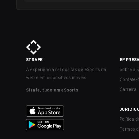
STRAFE
EMPRES
A experiência nº1 dos fãs de eSports na
Sobre a S
web e em dispositivos móveis.
Contate-
Carreira
Strafe, tudo em eSports
JURÍDIC
Política 
Termos d