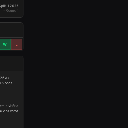
Split 1 2026
on - Round 1
W
L
026
onde
9%
dos votos