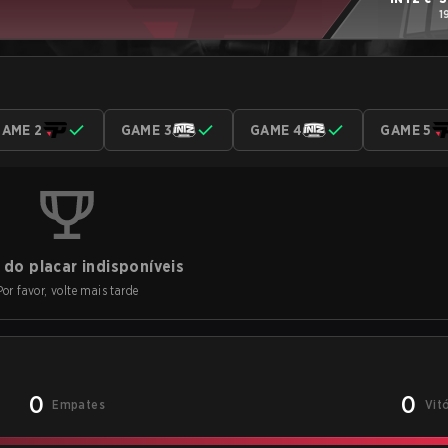
1
AME 2
GAME 3
GAME 4
GAME 5
do placar indisponíveis
Por favor, volte mais tarde
0
0
Empates
Vit