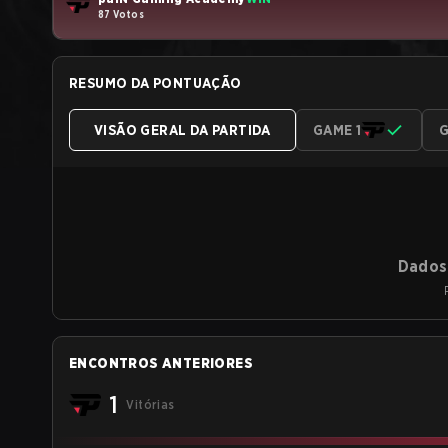
87 Votos
RESUMO DA PONTUAÇÃO
VISÃO GERAL DA PARTIDA
GAME 1
G
Dados 
ENCONTROS ANTERIORES
1
Vitórias