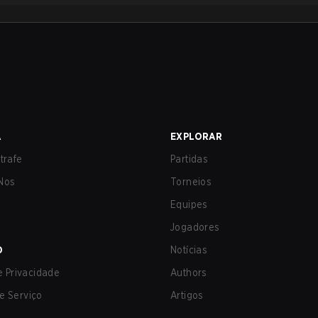
A
EXPLORAR
trafe
Partidas
Nos
Torneios
Equipes
Jogadores
O
Notícias
de Privacidade
Authors
e Serviço
Artigos