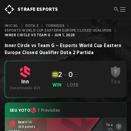
STRAFE ESPORTS
INICIAL
|
DOTA 2
|
TORNEIOS
|
ESPORTS WORLD CUP EASTERN EUROPE CLOSED QUALIFIER
|
INNER CIRCLE VS TEAM G - JUN 1, 2026
Inner Circle
vs
Team G
–
Esports World Cup Eastern
Europe Closed Qualifier
Dota 2
Partida
2
-
0
Tea
Inn
WIN
LOSE
Classificação #29
-
SEU VOTO
7 Previsões
Inn
WIN
Tea
250 points
0%