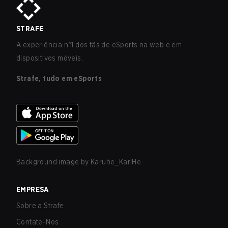
STRAFE
A experiência nº1 dos fãs de eSports na web e em
dispositivos móveis.
Strafe, tudo em eSports
Background image by
Karuhe_KarlHe
EMPRESA
Sobre a Strafe
Contate-Nos