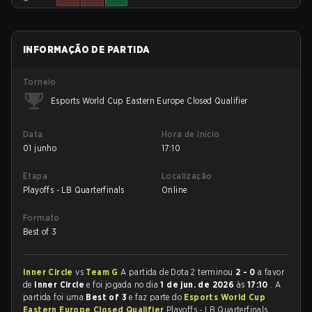
INFORMAÇÃO DE PARTIDA
Torneio
Esports World Cup Eastern Europe Closed Qualifier
Data
Hora de início
01 junho
17:10
Etapa
Localização
Playoffs - LB Quarterfinals
Online
Formato
Best of 3
Inner Circle
vs
Team G
A partida de Dota 2 terminou
2 - 0
a favor
de
Inner Circle
e foi jogada no dia
1 de jun. de 2026
às
17:10
. A
partida foi uma
Best of 3
e faz parte do
Esports World Cup
Eastern Europe Closed Qualifier
Playoffs - LB Quarterfinals.