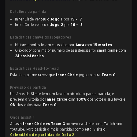
Detalhes da partida
Inner Circle venceu o
Jogo 1
por
19 - 7
Inner Circle venceu o
Jogo 2
por
16 - 5
Estatísticas chave dos jogadores
Maiores mortes foram causadas por
Aura
com
15 mortes
.
O jogador com maior número de assistências foi
small game
com
24 assistências
.
Estatísticas Head-to-head
Esta foi a primeira vez que
Inner Circle
jogou contra
Team G
.
Previsão da partida
Usuários da Strafe tem um favorito absoluto para a partida, e
preveem a vitória do
Inner Circle
com
100%
dos votos a seu favor e
0%
dos votos para
Team G
.
Onde assistir
Assista
Inner Circle vs Team G
ao vivo na strafe.com, Twitch and
Youtube. Para assistir a mais partidas como esta, visite o
Calendário de partidas de Dota 2
.