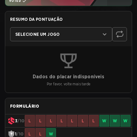
VOTED
RESUMO DA PONTUAÇÃO
SELECIONE UM JOGO
Dados do placar indisponíveis
Por favor, volte mais tarde
FORMULÁRIO
3
/10
L
L
L
L
L
L
L
W
W
W
1
/10
L
L
W