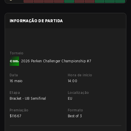
INFORMAÇÃO DE PARTIDA
Torneio
2026 Parken Challenger Championship #7
Data
Hora de início
16 maio
14:00
Etapa
Localização
Bracket - UB Semifinal
EU
Premiação
Formato
$
11667
Best of 3