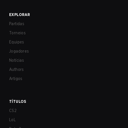
EXPLORAR
Partidas
Torneios
Equipes
Jogadores
Notícias
Authors
Artigos
TÍTULOS
CS2
LoL