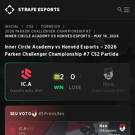
STRAFE ESPORTS
INICIAL
|
CS2
|
TORNEIOS
|
2026 PARKEN CHALLENGER CHAMPIONSHIP #7
|
INNER CIRCLE ACADEMY VS HONVÉD ESPORTS - MAY 16, 2026
Inner Circle Academy
vs
Honvéd Esports
–
2026
Parken Challenger Championship #7
CS2
Partida
2
-
0
Hon
IC.A
WIN
LOSE
Classificação #141
Classificação #132
SEU VOTO
85 Previsões
Hon
IC.A
WIN
126 points
24%