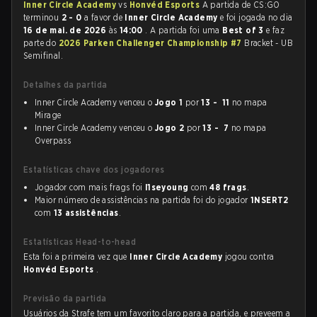
Inner Circle Academy
vs
Honvéd Esports
A partida de CS:GO
terminou
2 - 0
a favor de
Inner Circle Academy
e foi jogada no dia
16 de mai. de 2026
às
14:00
. A partida foi uma
Best of 3
e faz
parte do
2026 Parken Challenger Championship #7
Bracket - UB
Semifinal.
Detalhes da partida
Inner Circle Academy venceu o
Jogo 1
por
13 - 11
no mapa
Mirage
Inner Circle Academy venceu o
Jogo 2
por
13 - 7
no mapa
Overpass
Estatísticas chave dos jogadores
Jogador com mais frags foi
l1seyoung
com
48 frags
.
Maior número de assistências na partida foi do jogador
1NSERT2
com
13 assistências
.
Estatísticas Head-to-head
Esta foi a primeira vez que
Inner Circle Academy
jogou contra
Honvéd Esports
.
Previsão da partida
Usuários da Strafe tem um favorito claro para a partida, e preveem a