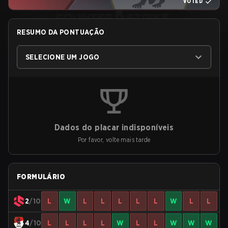
VOTED
RESUMO DA PONTUAÇÃO
SELECIONE UM JOGO
Dados do placar indisponíveis
Por favor, volte mais tarde
FORMULÁRIO
2
/10
L
W
L
L
L
L
L
W
L
L
4
/10
L
L
L
L
W
L
L
W
W
W