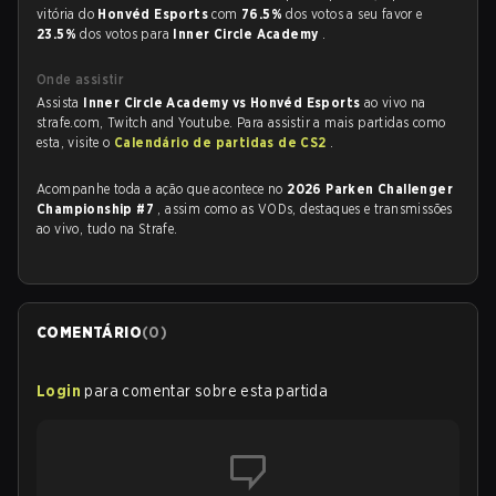
vitória do
Honvéd Esports
com
76.5%
dos votos a seu favor e
23.5%
dos votos para
Inner Circle Academy
.
Onde assistir
Assista
Inner Circle Academy vs Honvéd Esports
ao vivo na
strafe.com, Twitch and Youtube. Para assistir a mais partidas como
esta, visite o
Calendário de partidas de CS2
.
Acompanhe toda a ação que acontece no
2026 Parken Challenger
Championship #7
, assim como as VODs, destaques e transmissões
ao vivo, tudo na Strafe.
COMENTÁRIO
(
0
)
Login
para comentar sobre esta partida