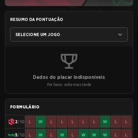
RESUMO DA PONTUAÇÃO
SELECIONE UM JOGO
Dados do placar indisponíveis
Por favor, volte mais tarde
FORMULÁRIO
2
/10
L
W
L
L
L
L
L
W
L
L
5
/10
L
W
L
W
L
W
W
W
L
L