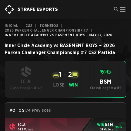
STRAFE ESPORTS
INICIAL
|
CS2
|
TORNEIOS
|
2026 PARKEN CHALLENGER CHAMPIONSHIP #7
|
INNER CIRCLE ACADEMY VS BASEMENT BOYS - MAY 17, 2026
Inner Circle Academy
vs
BASEMENT BOYS
–
2026
Parken Challenger Championship #7
CS2
Partida
1
-
2
BSM
IC.A
LOSE
WIN
Classificação #142
Classificação #119
VOTOS
174 Previsões
IC.A
WIN
BSM
143 Votos
31 Votos