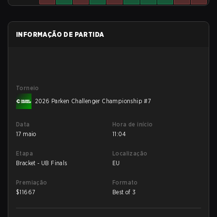
INFORMAÇÃO DE PARTIDA
Torneio
2026 Parken Challenger Championship #7
Data
Hora de início
17 maio
11:04
Etapa
Localização
Bracket - UB Finals
EU
Premiação
Formato
$
11667
Best of 3