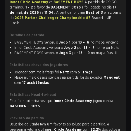
Inner Circle Academy
vs
BASEMENT BOYS
A partida de CS:GO
terminou
1 - 2
a favor de
BASEMENT BOYS
e foi jogada no dia
17
de mai. de 2026
às
11:04
. A partida foi uma
Best of 3
e faz parte
do
2026 Parken Challenger Championship #7
Bracket - UB
Finals.
Detalhes da partida
BASEMENT BOYS venceu o
Jogo 1
por
13 - 6
no mapa Ancient
Inner Circle Academy venceu o
Jogo 2
por
13 - 7
no mapa Nuke
BASEMENT BOYS venceu o
Jogo 3
por
13 - 9
no mapa Dust II
Estatísticas chave dos jogadores
Jogador com mais frags foi
NaYz
com
51 frags
.
Maior número de assistências na partida foi do jogador
Maggent
com
17 assistências
.
Estatísticas Head-to-head
Esta foi a primeira vez que
Inner Circle Academy
jogou contra
BASEMENT BOYS
.
Previsão da partida
Usuários da Strafe tem um favorito absoluto para a partida, e
preveem a vitória do
Inner Circle Academy
com
82.2%
dos votos a