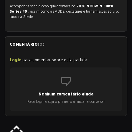
Acompanhe toda a ação que acontece no
2026 NODWIN Cluth
Series #9
, assim como as VODs, destaques e transmissões ao vivo,
tudo na Strafe.
COMENTÁRIO
(
0
)
Login
para comentar sobre esta partida
Nenhum comentário ainda
Faça login e seja o primeiro a iniciar a conversa!