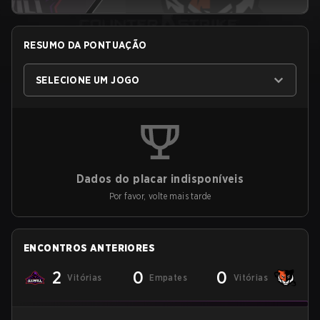
RESUMO DA PONTUAÇÃO
SELECIONE UM JOGO
Dados do placar indisponíveis
Por favor, volte mais tarde
ENCONTROS ANTERIORES
2
0
0
Vitórias
Empates
Vitórias