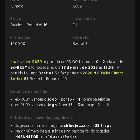
18 maio
13:59
Etapa
Localização
Bracket - Round of 16
EU
Premiação
Formato
$
50000
Best of 3
illwill
vs
ex-RUBY
A partida de CS:GO terminou
0 - 2
a favor de
ex-RUBY
e foi jogada no dia
18 de mai. de 2026
às
13:59
. A
partida foi uma
Best of 3
e faz parte do
2026 NODWIN Clutch
Series #8
Bracket - Round of 16.
Detalhes da partida
ex-RUBY venceu o
Jogo 1
por
13 - 11
no mapa Mirage
ex-RUBY venceu o
Jogo 2
por
13 - 3
no mapa Dust II
Estatísticas chave dos jogadores
Jogador com mais frags foi
sh1nejezzz
com
35 frags
.
Maior número de assistências na partida foi do jogador
H4SAN4TOR
com
14 assistências
.