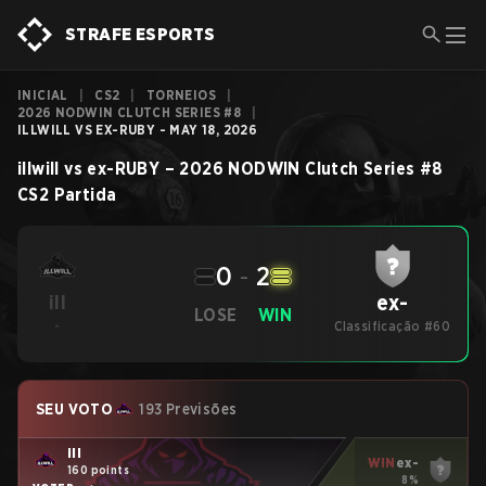
STRAFE ESPORTS
INICIAL
|
CS2
|
TORNEIOS
|
2026 NODWIN CLUTCH SERIES #8
|
ILLWILL VS EX-RUBY - MAY 18, 2026
illwill
vs
ex-RUBY
–
2026 NODWIN Clutch Series #8
CS2
Partida
0
-
2
ex-
ill
LOSE
WIN
-
Classificação #60
SEU VOTO
193 Previsões
ill
WIN
ex-
160 points
8%