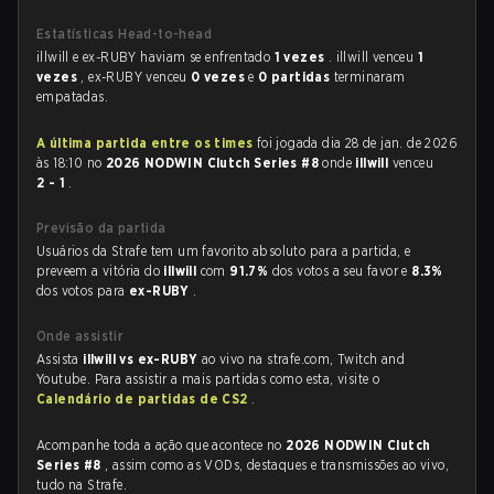
Estatísticas Head-to-head
illwill e ex-RUBY haviam se enfrentado
1 vezes
. illwill venceu
1
vezes
, ex-RUBY venceu
0 vezes
e
0 partidas
terminaram
empatadas.
A última partida entre os times
foi jogada dia 28 de jan. de 2026
às 18:10 no
2026 NODWIN Clutch Series #8
onde
illwill
venceu
2 - 1
.
Previsão da partida
Usuários da Strafe tem um favorito absoluto para a partida, e
preveem a vitória do
illwill
com
91.7%
dos votos a seu favor e
8.3%
dos votos para
ex-RUBY
.
Onde assistir
Assista
illwill vs ex-RUBY
ao vivo na strafe.com, Twitch and
Youtube. Para assistir a mais partidas como esta, visite o
Calendário de partidas de CS2
.
Acompanhe toda a ação que acontece no
2026 NODWIN Clutch
Series #8
, assim como as VODs, destaques e transmissões ao vivo,
tudo na Strafe.