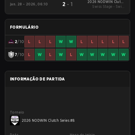
2026 NODWIN Clutch
2
-
1
jan. 28 - 2026, 06:10
Swiss Stage - Swiss
Series #4
Stage
FORMULÁRIO
2
/10
L
L
L
W
W
L
L
L
L
L
7
/10
L
W
L
W
L
W
W
W
W
W
INFORMAÇÃO DE PARTIDA
Torneio
2026 NODWIN Clutch Series #8
Data
Hora de início