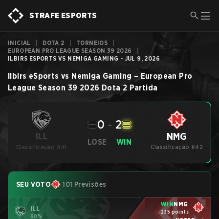
STRAFE ESPORTS
INICIAL
|
DOTA 2
|
TORNEIOS
|
EUROPEAN PRO LEAGUE SEASON 39 2026
|
ILBIRS ESPORTS VS NEMIGA GAMING - JUL 9, 2026
Ilbirs eSports
vs
Nemiga Gaming
–
European Pro
League Season 39 2026
Dota 2
Partida
0
-
2
NMG
ILL
LOSE
WIN
Classificação #41
Classificação #42
SEU VOTO
101 Previsões
WIN
NMG
ILL
235 points
60%