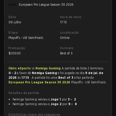
European Pro League Season 39 2026
Data
Hora de início
09 julho
17:15
Etapa
Localização
Playoffs - UB Semifinals
Online
Premiação
Formato
$
20000
Best of 3
Ilbirs eSports
vs
Nemiga Gaming
A partida de Dota 2 terminou
0 - 2
a favor de
Nemiga Gaming
e foi jogada no dia
9 de jul. de
2026
às
17:15
. A partida foi uma
Best of 3
e faz parte do
European Pro League Season 39 2026
Playoffs - UB Semifinals.
Detalhes da partida
Nemiga Gaming venceu o
Jogo 1
por
3 - 2
Nemiga Gaming venceu o
Jogo 2
por
9 - 8
Estatísticas chave dos jogadores