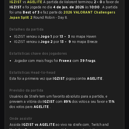
IGZIST
vs
AGELITE
A partida de Valorant terminou
2 - 0
a favor de
IGZIST
e foi jogada no dia
4 de jun. de 2026
às
10:00
. A partida
foi uma
Best of 3
e faz parte do
2026 VALORANT Challengers
Japan Split 2
Round Robin - Day 8.
Detalhes da partida
IGZIST venceu o
Jogo 1
por
13 - 3
no mapa Haven
IGZIST venceu o
Jogo 2
por
13 - 9
no mapa Breeze
Estatísticas chave dos jogadores
Jogador com mais frags foi
Frxeez
com
39 frags
.
Estatísticas Head-to-head
Esta foi a primeira vez que
IGZIST
jogou contra
AGELITE
.
Previsão da partida
Usuários da Strafe tem um favorito absoluto para a partida, e
preveem a vitória do
IGZIST
com
89%
dos votos a seu favor e
11%
dos votos para
AGELITE
.
Onde assistir
Assista
IGZIST vs AGELITE
ao vivo na strafe.com, Twitch and