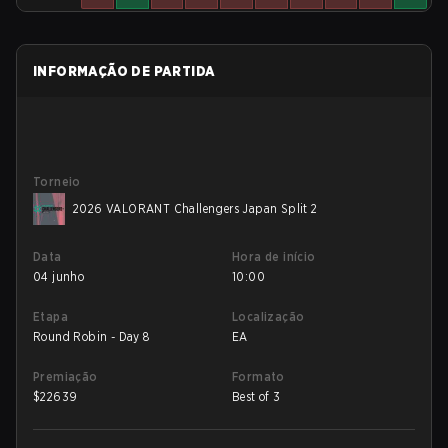
INFORMAÇÃO DE PARTIDA
Torneio
2026 VALORANT Challengers Japan Split 2
Data
Hora de início
04 junho
10:00
Etapa
Localização
Round Robin - Day 8
EA
Premiação
Formato
$
22639
Best of 3