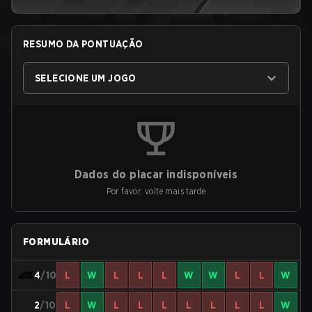
RESUMO DA PONTUAÇÃO
SELECIONE UM JOGO
Dados do placar indisponíveis
Por favor, volte mais tarde
FORMULÁRIO
4
/10
L
W
L
L
L
W
W
L
L
W
2
/10
L
W
L
L
L
L
L
L
L
W