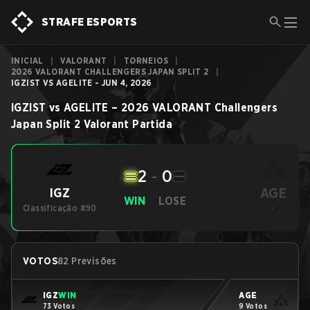
STRAFE ESPORTS
INICIAL
|
VALORANT
|
TORNEIOS
|
2026 VALORANT CHALLENGERS JAPAN SPLIT 2
|
IGZIST VS AGELITE - JUN 4, 2026
IGZIST
vs
AGELITE
–
2026 VALORANT Challengers
Japan Split 2
Valorant
Partida
2
-
0
AGE
IGZ
WIN
LOSE
Classificação #90
-
VOTOS
82 Previsões
IGZ
WIN
AGE
73 Votos
9 Votos