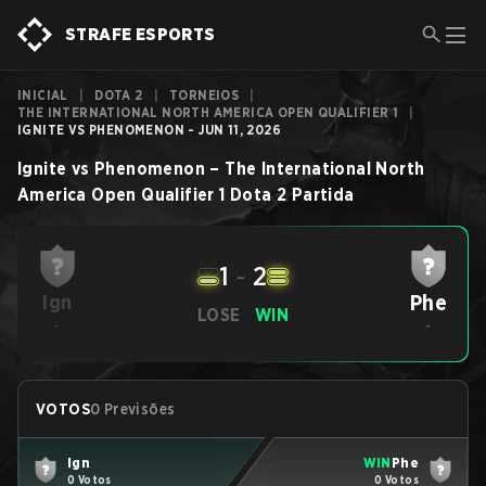
STRAFE ESPORTS
INICIAL
|
DOTA 2
|
TORNEIOS
|
THE INTERNATIONAL NORTH AMERICA OPEN QUALIFIER 1
|
IGNITE VS PHENOMENON - JUN 11, 2026
Ignite
vs
Phenomenon
–
The International North
America Open Qualifier 1
Dota 2
Partida
1
-
2
Phe
Ign
LOSE
WIN
-
-
VOTOS
0 Previsões
Ign
WIN
Phe
0 Votos
0 Votos