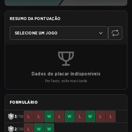
RESUMO DA PONTUAÇÃO
SELECIONE UM JOGO
Dados do placar indisponíveis
Por favor, volte mais tarde
FORMULÁRIO
3
/10
L
L
W
L
W
L
W
L
L
2
/10
L
W
W