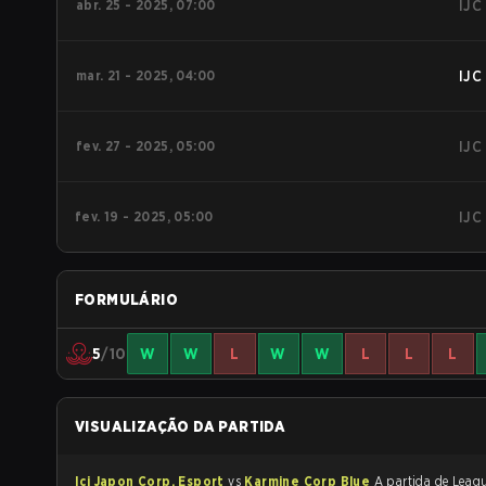
abr. 25 - 2025, 07:00
IJC
mar. 21 - 2025, 04:00
IJC
fev. 27 - 2025, 05:00
IJC
fev. 19 - 2025, 05:00
IJC
FORMULÁRIO
5
/10
W
W
L
W
W
L
L
L
VISUALIZAÇÃO DA PARTIDA
Ici Japon Corp. Esport
vs
Karmine Corp Blue
A partida de League of