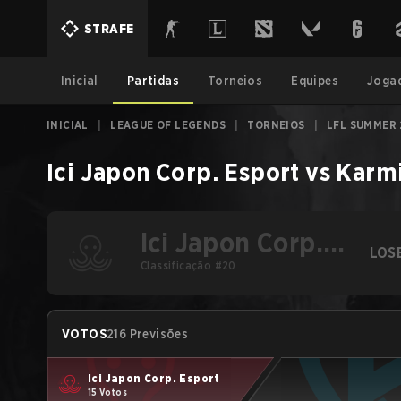
STRAFE
Inicial
Partidas
Torneios
Equipes
Joga
INICIAL
|
LEAGUE OF LEGENDS
|
TORNEIOS
|
LFL SUMMER 
Ici Japon Corp. Esport
vs
Karmi
Ici Japon Corp.
LOS
Esport
Classificação #20
VOTOS
216 Previsões
Ici Japon Corp. Esport
15 Votos