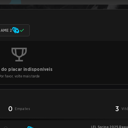
AME 2
do placar indisponíveis
Por favor, volte mais tarde
0
3
Empates
Vit
LFL Spring 2025 Regu