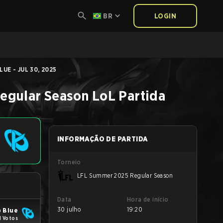
BR
LOGIN
UE - JUL 30, 2025
egular Season
LoL
Partida
INFORMAÇÃO DE PARTIDA
Torneio
LFL Summer 2025 Regular Season
Data
Hora de início
30 julho
19:20
 Blue
1 Votos