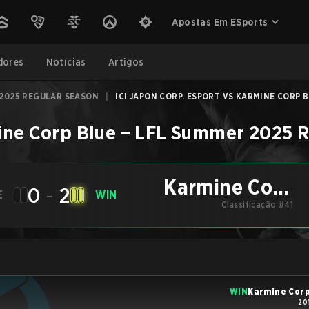
Apostas Em ESports
dores
Notícias
Artigos
2025 REGULAR SEASON
|
ICI JAPON CORP. ESPORT VS KARMINE CORP BL
ne Corp Blue
–
LFL Summer 2025 R
Karmine Corp
0
-
2
E
WIN
Classificação #41
Blue
WIN
Karmine Corp
20