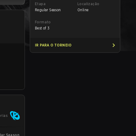
Etapa
Localização
Regular Season
Online
Formato
Best of 3
IR PARA O TORNEIO
órias
lar Season