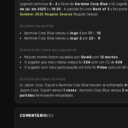
Legends terminou
0 - 2
a favor de
Karmine Corp Blue
e foi jog
de jul. de 2025
às
19:20
. A partida foi uma
Best of 3
e faz part
Summer 2025 Regular Season
Regular Season.
Detalhes da partida
Karmine Corp Blue venceu o
Jogo 1
por
17 - 10
Karmine Corp Blue venceu o
Jogo 2
por
22 - 8
Estatísticas chave dos jogadores
Maiores mortes foram causadas por
SlowQ
com
12 mortes
.
O jogador que mais matou creeps foi
3XA
com um CS de
658
.
O jogador com mais participações em kills foi
Prime
com um KP
Estatísticas Head-to-head
Ici Japon Corp. Esport e Karmine Corp Blue haviam se enfrentado
4
Japon Corp. Esport venceu
1 vezes
, Karmine Corp Blue venceu
3 
partidas
terminaram empatadas.
COMENTÁRIO
(
0
)