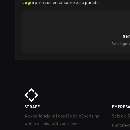
Login
para comentar sobre esta partida
Nen
Faça login e
STRAFE
EMPRES
A experiência nº1 dos fãs de eSports na
Sobre a S
web e em dispositivos móveis.
Contate-