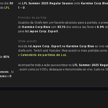
ada no dia
30
no
LFL Summer 2025 Regular Season
onde
Karmine Corp Blu
e do
LFL
1 - 0
.
Previsão da partida
Usuários da Strafe tem um favorito absoluto para a partida, e preveem a vitória
do
Karmine Corp Blue
com
93.1%
dos votos a seu favor e
6.9%
do
para
Ici Japon Corp. Esport
.
Onde assistir
Assista
Ici Japon Corp. Esport vs Karmine Corp Blue
ao vivo n
strafe.com, Twitch and Youtube. Para assistir a mais partidas como e
o
Calendário de partidas de LoL
.
 de
83%
.
Acompanhe toda a ação que acontece no
LFL Summer 2025 Regu
, assim como as VODs, destaques e transmissões ao vivo, tudo na St
 vezes
. Ici
vezes
e
0