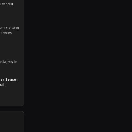
e
venceu
s votos
a
sta, visite
lar Season
rafe.