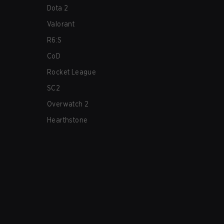
Dota 2
Valorant
R6:S
CoD
Rocket League
SC2
Overwatch 2
Hearthstone