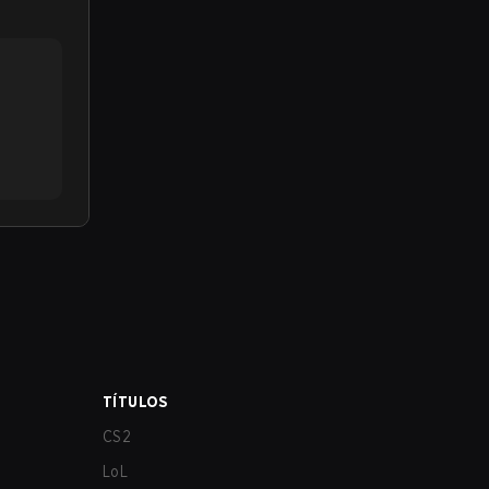
TÍTULOS
CS2
LoL