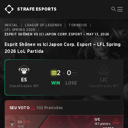
STRAFE ESPORTS
INICIAL
|
LEAGUE OF LEGENDS
|
TORNEIOS
|
LFL SPRING 2026
|
ESPRIT SHŌNEN VS ICI JAPON CORP. ESPORT - MAY 13, 2026
Esprit Shōnen
vs
Ici Japon Corp. Esport
–
LFL Spring
2026
LoL
Partida
2
-
0
IJC
ES
WIN
LOSE
Classificação #51
Classificação #17
SEU VOTO
102 Previsões
IJC
ES
WIN
137 points
10%