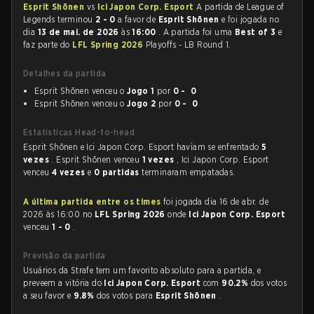
Esprit Shōnen
vs
Ici Japon Corp. Esport
A partida de League of
Legends terminou
2 - 0
a favor de
Esprit Shōnen
e foi jogada no
dia
13 de mai. de 2026
às
16:00
. A partida foi uma
Best of 3
e
faz parte do
LFL Spring 2026
Playoffs - LB Round 1.
Detalhes da partida
Esprit Shōnen venceu o
Jogo 1
por
0 - 0
Esprit Shōnen venceu o
Jogo 2
por
0 - 0
Estatísticas Head-to-head
Esprit Shōnen e Ici Japon Corp. Esport haviam se enfrentado
5
vezes
. Esprit Shōnen venceu
1 vezes
, Ici Japon Corp. Esport
venceu
4 vezes
e
0 partidas
terminaram empatadas.
A última partida entre os times
foi jogada dia 16 de abr. de
2026 às 16:00 no
LFL Spring 2026
onde
Ici Japon Corp. Esport
venceu
1 - 0
.
Previsão da partida
Usuários da Strafe tem um favorito absoluto para a partida, e
preveem a vitória do
Ici Japon Corp. Esport
com
90.2%
dos votos
a seu favor e
9.8%
dos votos para
Esprit Shōnen
.