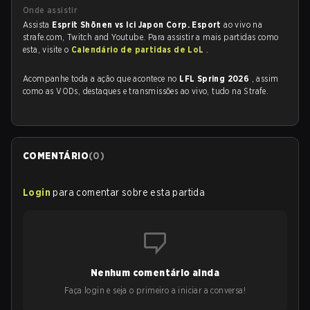
Onde assistir
Assista
Esprit Shōnen vs Ici Japon Corp. Esport
ao vivo na
strafe.com, Twitch and Youtube. Para assistir a mais partidas como
esta, visite o
Calendário de partidas de LoL
.
Acompanhe toda a ação que acontece no
LFL Spring 2026
, assim
como as VODs, destaques e transmissões ao vivo, tudo na Strafe.
COMENTÁRIO
(
0
)
Login
para comentar sobre esta partida
Nenhum comentário ainda
Faça login e seja o primeiro a iniciar a conversa!