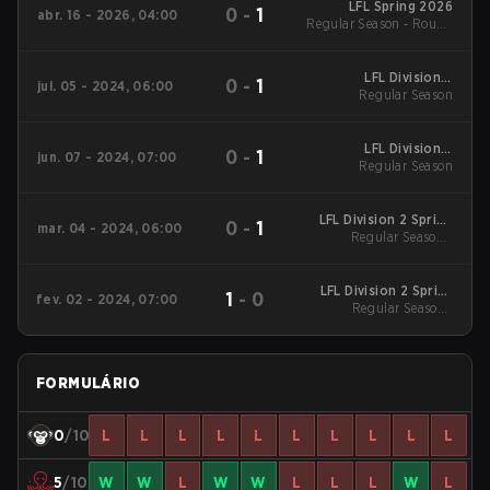
LFL Spring 2026
0
-
1
abr. 16 - 2026, 04:00
Regular Season - Round
1
LFL Division 2
0
-
1
jul. 05 - 2024, 06:00
Regular Season
Summer 2024
Regular Season
LFL Division 2
0
-
1
jun. 07 - 2024, 07:00
Regular Season
Summer 2024
Regular Season
LFL Division 2 Spring
0
-
1
mar. 04 - 2024, 06:00
2024 Regular Season
Regular Season -
Regular Season
LFL Division 2 Spring
1
-
0
fev. 02 - 2024, 07:00
2024 Regular Season
Regular Season -
Regular Season
FORMULÁRIO
0
/10
L
L
L
L
L
L
L
L
L
L
5
/10
W
W
L
W
W
L
L
L
W
L