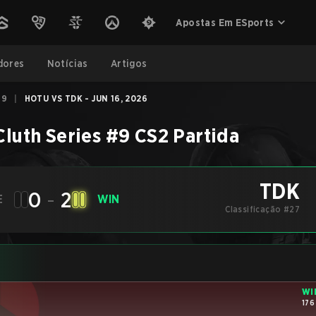
Apostas Em ESports
dores
Notícias
Artigos
#9
|
HOTU VS TDK - JUN 16, 2026
uth Series #9
CS2
Partida
TDK
0
-
2
E
WIN
Classificação #27
WI
176