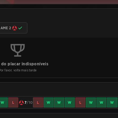
AME 2
do placar indisponíveis
Por favor, volte mais tarde
W
L
7
/10
L
W
W
W
L
W
W
W