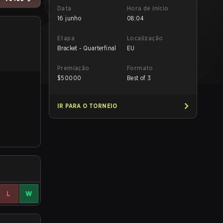
Data
Hora de início
16 junho
08:04
Etapa
Localização
Bracket - Quarterfinal
EU
Premiação
Formato
$
50000
Best of 3
IR PARA O TORNEIO
L
W