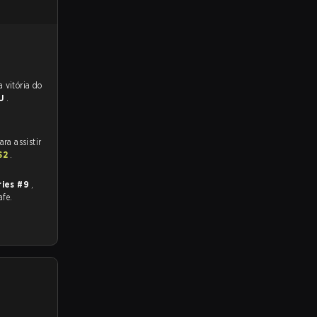
 para a partida, e preveem a vitória do
U
.
ra assistir
CS2
.
ries #9
,
afe.