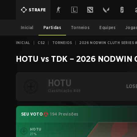
STRAFE
Inicial
Partidas
Torneios
Equipes
Joga
INICIAL
|
CS2
|
TORNEIOS
|
2026 NODWIN CLUTH SERIES 
HOTU
vs
TDK
–
2026 NODWIN Cl
HOTU
LOS
Classificação #49
SEU VOTO
194 Previsões
HOTU
27%