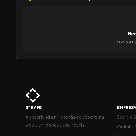
Nen
Faça login e
STRAFE
EMPRES
A experiência nº1 dos fãs de eSports na
Sobre a S
web e em dispositivos móveis.
Contate-