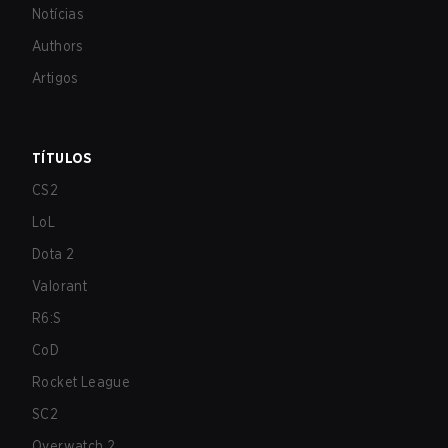
Notícias
Authors
Artigos
TÍTULOS
CS2
LoL
Dota 2
Valorant
R6:S
CoD
Rocket League
SC2
Overwatch 2