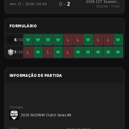
2026 CCT Season 3
0
-
2
mar. 13 - 2026, 06:40
European Series #17
Bracket - Final
FORMULÁRIO
6
/10
W
W
W
W
L
L
W
L
L
W
7
/10
L
W
L
W
L
W
W
W
W
W
INFORMAÇÃO DE PARTIDA
Torneio
2026 NODWIN Clutch Series #8
Data
Hora de início