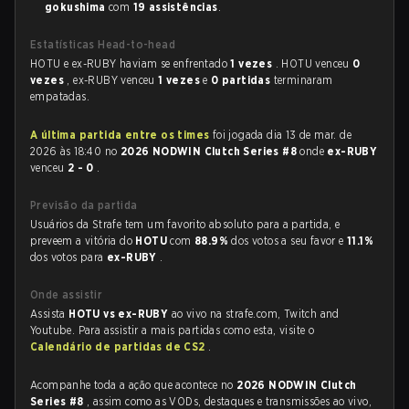
gokushima
com
19 assistências
.
Estatísticas Head-to-head
HOTU e ex-RUBY haviam se enfrentado
1 vezes
. HOTU venceu
0
vezes
, ex-RUBY venceu
1 vezes
e
0 partidas
terminaram
empatadas.
A última partida entre os times
foi jogada dia 13 de mar. de
2026 às 18:40 no
2026 NODWIN Clutch Series #8
onde
ex-RUBY
venceu
2 - 0
.
Previsão da partida
Usuários da Strafe tem um favorito absoluto para a partida, e
preveem a vitória do
HOTU
com
88.9%
dos votos a seu favor e
11.1%
dos votos para
ex-RUBY
.
Onde assistir
Assista
HOTU vs ex-RUBY
ao vivo na strafe.com, Twitch and
Youtube. Para assistir a mais partidas como esta, visite o
Calendário de partidas de CS2
.
Acompanhe toda a ação que acontece no
2026 NODWIN Clutch
Series #8
, assim como as VODs, destaques e transmissões ao vivo,