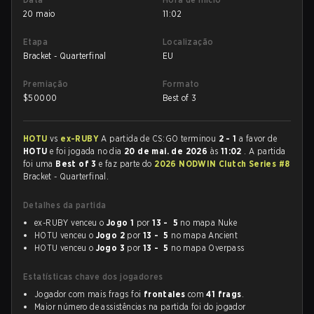
20 maio
11:02
Etapa
Localização
Bracket - Quarterfinal
EU
Premiação
Formato
$
50000
Best of 3
HOTU
vs
ex-RUBY
A partida de CS:GO terminou
2 - 1
a favor de
HOTU
e foi jogada no dia
20 de mai. de 2026
às
11:02
. A partida
foi uma
Best of 3
e faz parte do
2026 NODWIN Clutch Series #8
Bracket - Quarterfinal.
Detalhes da partida
ex-RUBY venceu o
Jogo 1
por
13 - 5
no mapa Nuke
HOTU venceu o
Jogo 2
por
13 - 5
no mapa Ancient
HOTU venceu o
Jogo 3
por
13 - 5
no mapa Overpass
Estatísticas chave dos jogadores
Jogador com mais frags foi
frontales
com
41 frags
.
Maior número de assistências na partida foi do jogador