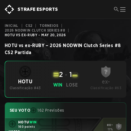
STRAFE ESPORTS
INICIAL
|
CS2
|
TORNEIOS
|
2026 NODWIN CLUTCH SERIES #8
|
HOTU VS EX-RUBY - MAY 20, 2026
HOTU
vs
ex-RUBY
–
2026 NODWIN Clutch Series #8
CS2
Partida
2
-
1
ex-
HOTU
WIN
LOSE
Classificação #43
Classificação #63
SEU VOTO
162 Previsões
HOTU
WIN
ex-
160 points
11%