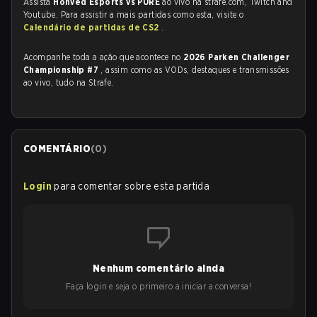
Assista
Honvéd Esports vs PURE
ao vivo na strafe.com, Twitch and
Youtube. Para assistir a mais partidas como esta, visite o
Calendário de partidas de CS2
.
Acompanhe toda a ação que acontece no
2026 Parken Challenger
Championship #7
, assim como as VODs, destaques e transmissões
ao vivo, tudo na Strafe.
COMENTÁRIO
(
0
)
Login
para comentar sobre esta partida
Nenhum comentário ainda
Faça login e seja o primeiro a iniciar a conversa!