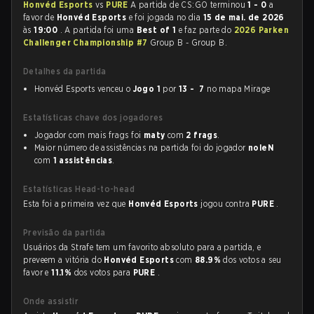
Honvéd Esports
vs
PURE
A partida de CS:GO terminou
1 - 0
a
favor de
Honvéd Esports
e foi jogada no dia
15 de mai. de 2026
às
19:00
. A partida foi uma
Best of 1
e faz parte do
2026 Parken
Challenger Championship #7
Group B - Group B.
Detalhes da partida
Honvéd Esports venceu o
Jogo 1
por
13 - 7
no mapa Mirage
Estatísticas chave dos jogadores
Jogador com mais frags foi
maty
com
2 frags
.
Maior número de assistências na partida foi do jogador
noleN
com
1 assistências
.
Estatísticas Head-to-head
Esta foi a primeira vez que
Honvéd Esports
jogou contra
PURE
.
Previsão da partida
Usuários da Strafe tem um favorito absoluto para a partida, e
preveem a vitória do
Honvéd Esports
com
88.9%
dos votos a seu
favor e
11.1%
dos votos para
PURE
.
Onde assistir