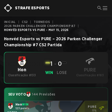
STRAFE ESPORTS
INICIAL
|
CS2
|
TORNEIOS
|
2026 PARKEN CHALLENGER CHAMPIONSHIP #7
|
HONVÉD ESPORTS VS PURE - MAY 15, 2026
Honvéd Esports
vs
PURE
–
2026 Parken Challenger
Championship #7
CS2
Partida
1
-
0
PURE
Hon
WIN
LOSE
Classificação #133
Classificação #183
SEU VOTO
144 Previsões
Hon
WIN
PURE
123 points
11%