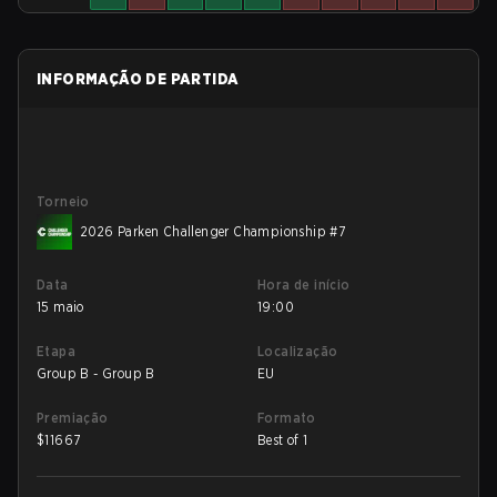
INFORMAÇÃO DE PARTIDA
Torneio
2026 Parken Challenger Championship #7
Data
Hora de início
15 maio
19:00
Etapa
Localização
Group B - Group B
EU
Premiação
Formato
$
11667
Best of 1