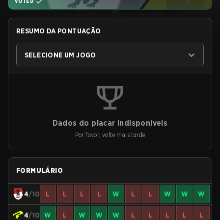
VOTED
RESUMO DA PONTUAÇÃO
SELECIONE UM JOGO
Dados do placar indisponíveis
Por favor, volte mais tarde
FORMULÁRIO
4
/10
L
L
L
L
W
L
L
W
W
W
4
/10
W
L
W
W
W
L
L
L
L
L