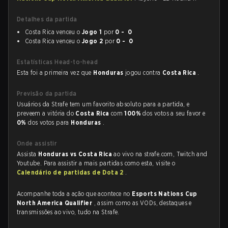
Detalhes da partida
Costa Rica venceu o
Jogo 1
por
0 - 0
Costa Rica venceu o
Jogo 2
por
0 - 0
Estatísticas Head-to-head
Esta foi a primeira vez que
Honduras
jogou contra
Costa Rica
.
Previsão da partida
Usuários da Strafe tem um favorito absoluto para a partida, e
preveem a vitória do
Costa Rica
com
100%
dos votos a seu favor e
0%
dos votos para
Honduras
.
Onde assistir
Assista
Honduras vs Costa Rica
ao vivo na strafe.com, Twitch and
Youtube. Para assistir a mais partidas como esta, visite o
Calendário de partidas de Dota 2
.
Acompanhe toda a ação que acontece no
Esports Nations Cup
North America Qualifier
, assim como as VODs, destaques e
transmissões ao vivo, tudo na Strafe.