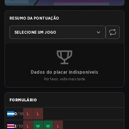
RESUMO DA PONTUAÇÃO
SELECIONE UM JOGO
Dados do placar indisponíveis
Por favor, volte mais tarde
FORMULÁRIO
0
/10
L
L
2
/10
L
W
W
L