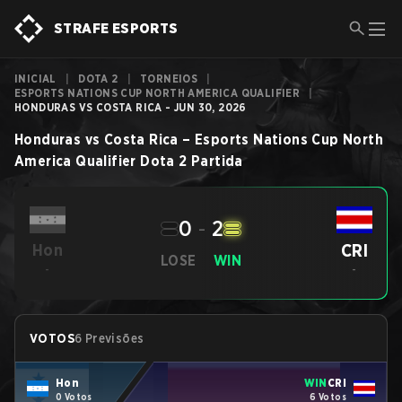
STRAFE ESPORTS
INICIAL
|
DOTA 2
|
TORNEIOS
|
ESPORTS NATIONS CUP NORTH AMERICA QUALIFIER
|
HONDURAS VS COSTA RICA - JUN 30, 2026
Honduras
vs
Costa Rica
–
Esports Nations Cup North
America Qualifier
Dota 2
Partida
0
-
2
CRI
Hon
LOSE
WIN
-
-
VOTOS
6 Previsões
Hon
WIN
CRI
0 Votos
6 Votos