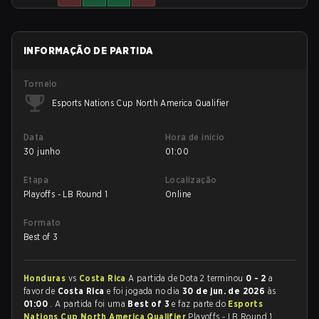
INFORMAÇÃO DE PARTIDA
Torneio
Esports Nations Cup North America Qualifier
Data
Hora de início
30 junho
01:00
Etapa
Localização
Playoffs - LB Round 1
Online
Formato
Best of 3
Honduras
vs
Costa Rica
A partida de Dota 2 terminou
0 - 2
a
favor de
Costa Rica
e foi jogada no dia
30 de jun. de 2026
às
01:00
. A partida foi uma
Best of 3
e faz parte do
Esports
Nations Cup North America Qualifier
Playoffs - LB Round 1.