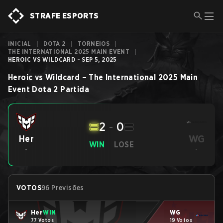
STRAFE ESPORTS
INICIAL
|
DOTA 2
|
TORNEIOS
|
THE INTERNATIONAL 2025 MAIN EVENT
|
HEROIC VS WILDCARD - SEP 5, 2025
Heroic
vs
Wildcard
–
The International 2025 Main
Event
Dota 2
Partida
2
-
0
WG
Her
WIN
LOSE
-
-
VOTOS
96 Previsões
Her
WIN
WG
77 Votos
19 Votos