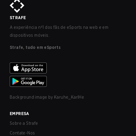
STRAFE
A experiência nº1 dos fãs de eSports na web e em
dispositivos móveis.
Strafe, tudo em eSports
Background image by
Karuhe_KarlHe
EMPRESA
Sobre a Strafe
Contate-Nos