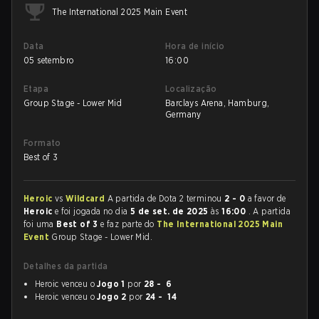
The International 2025 Main Event
Data
Hora de início
05 setembro
16:00
Etapa
Localização
Group Stage - Lower Mid
Barclays Arena, Hamburg,
Germany
Formato
Best of 3
Heroic
vs
Wildcard
A partida de Dota 2 terminou
2 - 0
a favor de
Heroic
e foi jogada no dia
5 de set. de 2025
às
16:00
. A partida
foi uma
Best of 3
e faz parte do
The International 2025 Main
Event
Group Stage - Lower Mid.
Detalhes da partida
Heroic venceu o
Jogo 1
por
28 - 6
Heroic venceu o
Jogo 2
por
24 - 14