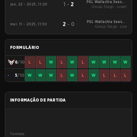
PGL Wallachia Season
1
-
2
jun. 22 - 2025, 11:20
Group Stage - Lower
5
PGL Wallachia Season
2
-
0
mar. 11 - 2025, 11:50
3 Main Tournament
Group Stage - Low
FORMULÁRIO
6
/10
L
L
W
L
W
L
W
W
W
W
5
/10
W
W
W
L
W
L
W
L
L
L
INFORMAÇÃO DE PARTIDA
Torneio