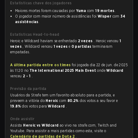
Estatísticas chave dos jogadores
Maiores mortes foram causadas por
Yuma
com
19 mortes
.
O jogador com maior número de assistências foi
Wisper
com
34
assistências
.
Estatísticas Head-to-head
Heroic e Wildcard haviam se enfrentado
2 vezes
. Heroic venceu
1
vezes
, Wildcard venceu
1 vezes
e
0 partidas
terminaram
empatadas.
A última partida entre os times
foi jogada dia 22 de jun. de 2025
às 11:20 no
The International 2025 Main Event
onde
Wildcard
venceu
2 - 1
.
Previsão da partida
Usuários da Strafe tem um favorito absoluto para a partida, e
preveem a vitória do
Heroic
com
80.2%
dos votos a seu favor e
19.8%
dos votos para
Wildcard
.
Onde assistir
Assista
Heroic vs Wildcard
ao vivo na strafe.com, Twitch and
Youtube. Para assistir a mais partidas como esta, visite o
Calendário de partidas de Dota 2
.