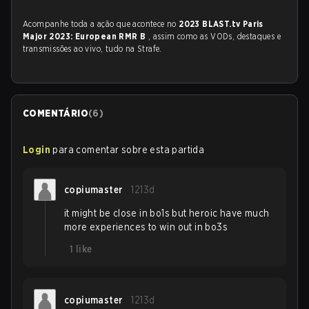
Acompanhe toda a ação que acontece no
2023 BLAST.tv Paris
Major 2023: European RMR B
, assim como as VODs, destaques e
transmissões ao vivo, tudo na Strafe.
COMENTÁRIO
(
6
)
Login
para comentar sobre esta partida
copiumaster
1213d
it might be close in bo1s but heroic have much
more experiences to win out in bo3s
1
like
copiumaster
1213d