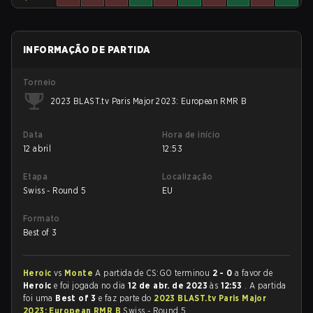
INFORMAÇÃO DE PARTIDA
Torneio
2023 BLAST.tv Paris Major 2023: European RMR B
Data
Hora de início
12 abril
12:53
Etapa
Localização
Swiss - Round 5
EU
Formato
Best of 3
Heroic
vs
Monte
A partida de CS:GO terminou
2 - 0
a favor de
Heroic
e foi jogada no dia
12 de abr. de 2023
às
12:53
. A partida
foi uma
Best of 3
e faz parte do
2023 BLAST.tv Paris Major
2023: European RMR B
Swiss - Round 5.