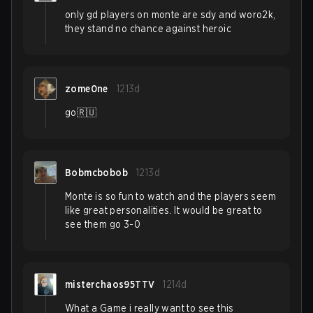
only gd players on monte are sdy and woro2k,
they stand no chance against heroic
zome0ne
1213d
go🇷🇺
Bobmcbobob
1213d
Monte is so fun to watch and the players seem
like great personalities. It would be great to
see them go 3-0
misterchaos95TTV
1214d
What a Game i really want to see this