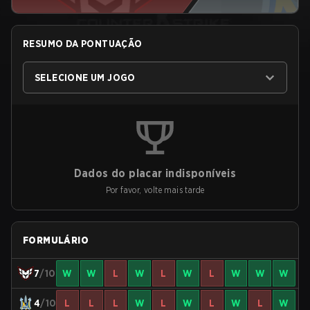
RESUMO DA PONTUAÇÃO
SELECIONE UM JOGO
Dados do placar indisponíveis
Por favor, volte mais tarde
FORMULÁRIO
7
/10
W
W
L
W
L
W
L
W
W
W
4
/10
L
L
L
W
L
W
L
W
L
W