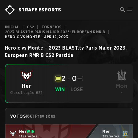
STRAFE ESPORTS
INICIAL
|
CS2
|
TORNEIOS
|
2023 BLAST.TV PARIS MAJOR 2023: EUROPEAN RMR B
|
HEROIC VS MONTE - APR 12, 2023
Heroic
vs
Monte
–
2023 BLAST.tv Paris Major 2023:
European RMR B
CS2
Partida
2
-
0
Mon
Her
WIN
LOSE
Classificação #22
-
VOTOS
1681 Previsões
Her
WIN
Mon
1392 Votos
289 Votos