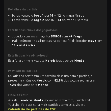
Detalhes da partida
Heroic venceu o
Jogo 1
por
16 - 12
no mapa Mirage
Heroic venceu o
Jogo 2
por
16 - 14
no mapa Overpass
Estatísticas chave dos jogadores
Jogador com mais frags foi
BOROS
com
47 frags
.
Maior número de assistências na partida foi do jogador
stavn
com
19 assistências
.
Estatísticas Head-to-head
Esta foi a primeira vez que
Heroic
jogou contra
Monte
.
Previsão da partida
Usuários da Strafe tem um favorito absoluto para a partida, e
preveem a vitória do
Heroic
com
82.8%
dos votos a seu favor e
17.2%
dos votos para
Monte
.
Onde assistir
Assista
Heroic vs Monte
ao vivo na strafe.com, Twitch and
Youtube. Para assistir a mais partidas como esta, visite o
Calendário de partidas de CS2
.