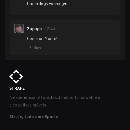
Underdogs winning♥️
Zapupa
1214d
Come on Monte!
3
likes
STRAFE
A experiência nº1 dos fãs de eSports na web e em
dispositivos móveis.
Strafe, tudo em eSports