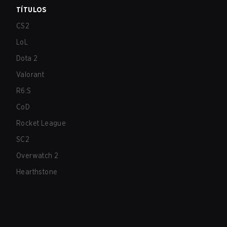
TÍTULOS
CS2
LoL
Dota 2
Valorant
R6:S
CoD
Rocket League
SC2
Overwatch 2
Hearthstone