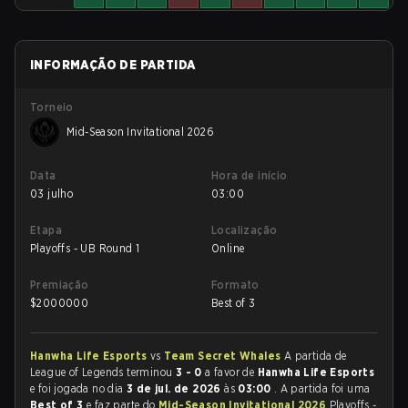
INFORMAÇÃO DE PARTIDA
Torneio
Mid-Season Invitational 2026
Data
Hora de início
03 julho
03:00
Etapa
Localização
Playoffs - UB Round 1
Online
Premiação
Formato
$
2000000
Best of 3
Hanwha Life Esports
vs
Team Secret Whales
A partida de
League of Legends terminou
3 - 0
a favor de
Hanwha Life Esports
e foi jogada no dia
3 de jul. de 2026
às
03:00
. A partida foi uma
Best of 3
e faz parte do
Mid-Season Invitational 2026
Playoffs -