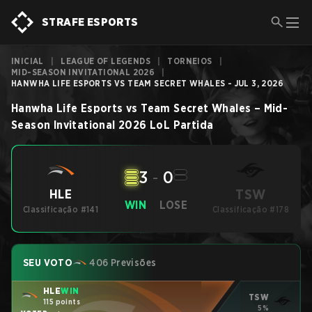
STRAFE ESPORTS
INICIAL
|
LEAGUE OF LEGENDS
|
TORNEIOS
|
MID-SEASON INVITATIONAL 2026
|
HANWHA LIFE ESPORTS VS TEAM SECRET WHALES - JUL 3, 2026
Hanwha Life Esports
vs
Team Secret Whales
–
Mid-
Season Invitational 2026
LoL
Partida
3
-
0
TSW
HLE
WIN
LOSE
Classificação #141
Classificação #178
SEU VOTO
406 Previsões
HLE
WIN
TSW
115 points
5%