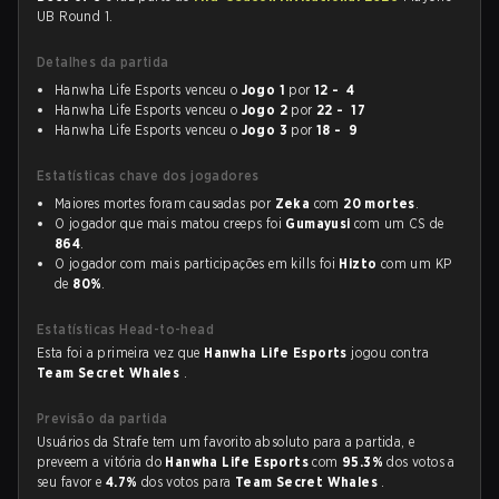
UB Round 1.
Detalhes da partida
Hanwha Life Esports venceu o
Jogo 1
por
12 - 4
Hanwha Life Esports venceu o
Jogo 2
por
22 - 17
Hanwha Life Esports venceu o
Jogo 3
por
18 - 9
Estatísticas chave dos jogadores
Maiores mortes foram causadas por
Zeka
com
20 mortes
.
O jogador que mais matou creeps foi
Gumayusi
com um CS de
864
.
O jogador com mais participações em kills foi
Hizto
com um KP
de
80%
.
Estatísticas Head-to-head
Esta foi a primeira vez que
Hanwha Life Esports
jogou contra
Team Secret Whales
.
Previsão da partida
Usuários da Strafe tem um favorito absoluto para a partida, e
preveem a vitória do
Hanwha Life Esports
com
95.3%
dos votos a
seu favor e
4.7%
dos votos para
Team Secret Whales
.