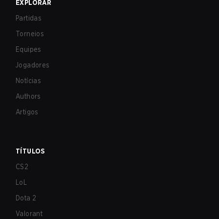
EXPLORAR
Partidas
Torneios
Equipes
Jogadores
Notícias
Authors
Artigos
TÍTULOS
CS2
LoL
Dota 2
Valorant