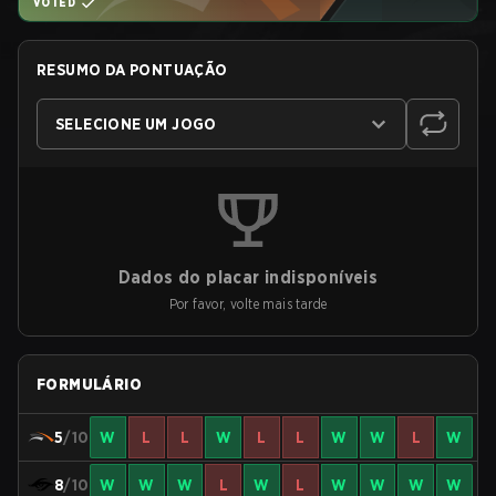
VOTED
RESUMO DA PONTUAÇÃO
SELECIONE UM JOGO
Dados do placar indisponíveis
Por favor, volte mais tarde
FORMULÁRIO
5
/10
W
L
L
W
L
L
W
W
L
W
8
/10
W
W
W
L
W
L
W
W
W
W