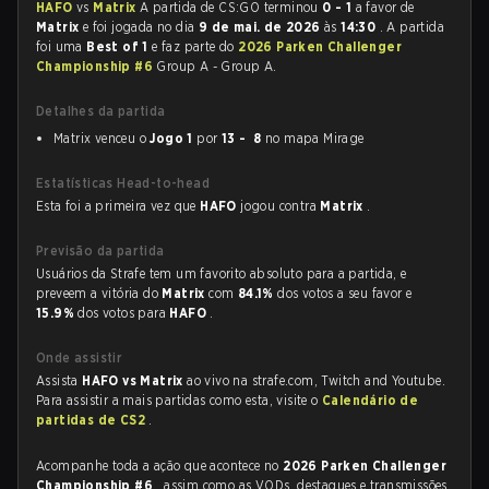
HAFO
vs
Matrix
A partida de CS:GO terminou
0 - 1
a favor de
Matrix
e foi jogada no dia
9 de mai. de 2026
às
14:30
. A partida
foi uma
Best of 1
e faz parte do
2026 Parken Challenger
Championship #6
Group A - Group A.
Detalhes da partida
Matrix venceu o
Jogo 1
por
13 - 8
no mapa Mirage
Estatísticas Head-to-head
Esta foi a primeira vez que
HAFO
jogou contra
Matrix
.
Previsão da partida
Usuários da Strafe tem um favorito absoluto para a partida, e
preveem a vitória do
Matrix
com
84.1%
dos votos a seu favor e
15.9%
dos votos para
HAFO
.
Onde assistir
Assista
HAFO vs Matrix
ao vivo na strafe.com, Twitch and Youtube.
Para assistir a mais partidas como esta, visite o
Calendário de
partidas de CS2
.
Acompanhe toda a ação que acontece no
2026 Parken Challenger
Championship #6
, assim como as VODs, destaques e transmissões