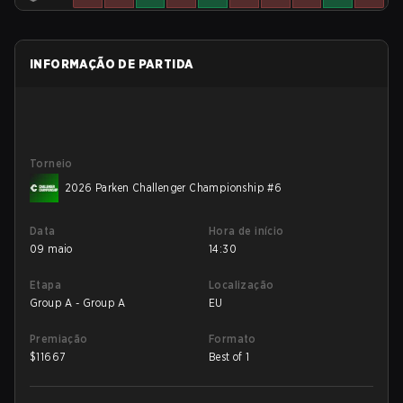
INFORMAÇÃO DE PARTIDA
Torneio
2026 Parken Challenger Championship #6
Data
Hora de início
09 maio
14:30
Etapa
Localização
Group A - Group A
EU
Premiação
Formato
$
11667
Best of 1