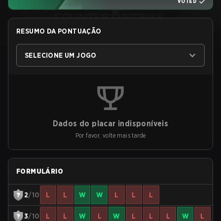
VOTED
RESUMO DA PONTUAÇÃO
SELECIONE UM JOGO
Dados do placar indisponíveis
Por favor, volte mais tarde
FORMULÁRIO
2
/10
L
L
W
W
L
L
L
3
/10
L
L
W
L
W
L
L
L
W
L