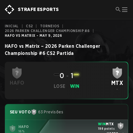
STRAFE ESPORTS
INICIAL
|
CS2
|
TORNEIOS
|
2026 PARKEN CHALLENGER CHAMPIONSHIP #6
|
HAFO VS MATRIX - MAY 9, 2026
HAFO
vs
Matrix
–
2026 Parken Challenger
Championship #6
CS2
Partida
0
-
1
MTX
HAFO
LOSE
WIN
-
-
SEU VOTO
63 Previsões
WIN
MTX
HAFO
198 points
16%