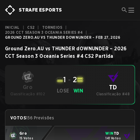
STRAFE ESPORTS
INICIAL
|
CS2
|
TORNEIOS
|
2026 CCT SEASON 3 OCEANIA SERIES #4
|
GROUND ZERO.AU VS THUNDER DOWNUNDER - FEB 27, 2026
Ground Zero.AU
vs
THUNDER dOWNUNDER
–
2026
CCT Season 3 Oceania Series #4
CS2
Partida
1
-
2
TD
Gro
LOSE
WIN
Classificação #102
Classificação #48
VOTOS
156 Previsões
Gro
WIN
TD
15 Votos
141 Votos