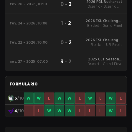
2026 PGL Bucharest
0
-
2
fev. 26 - 2026, 01:10
Oceanic - Oceanic UB
Semifinal
2026 ESL Challenger
1
-
2
fev. 24 - 2026, 10:08
Bracket - Grand Final
League Season 51:
Oceania - Cup #1
2026 ESL Challenger
0
-
2
fev. 22 - 2026, 10:00
League Season 51:
Bracket - UB Finals
Oceania - Cup #1
2025 CCT Season 3
3
-
2
nov. 27 - 2025, 07:00
Bracket - Grand Final
Oceania Series #3
FORMULÁRIO
6
/10
W
W
L
W
W
L
W
L
W
L
4
/10
L
L
W
W
W
L
L
L
W
L