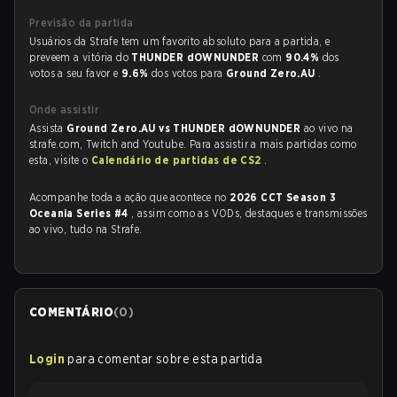
Previsão da partida
Usuários da Strafe tem um favorito absoluto para a partida, e
preveem a vitória do
THUNDER dOWNUNDER
com
90.4%
dos
votos a seu favor e
9.6%
dos votos para
Ground Zero.AU
.
Onde assistir
Assista
Ground Zero.AU vs THUNDER dOWNUNDER
ao vivo na
strafe.com, Twitch and Youtube. Para assistir a mais partidas como
esta, visite o
Calendário de partidas de CS2
.
Acompanhe toda a ação que acontece no
2026 CCT Season 3
Oceania Series #4
, assim como as VODs, destaques e transmissões
ao vivo, tudo na Strafe.
COMENTÁRIO
(
0
)
Login
para comentar sobre esta partida