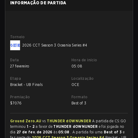
INFORMAÇÃO DE PARTIDA
Torneio
2026 CCT Season 3 Oceania Series #4
Data
Hora de início
27 fevereiro
05:08
Etapa
Localização
Bracket - UB Finals
OCE
Premiação
Formato
$
7076
Best of 3
Ground Zero.AU
vs
THUNDER dOWNUNDER
A partida de CS:GO
terminou
1 - 2
a favor de
THUNDER dOWNUNDER
e foi jogada no
dia
27 de fev. de 2026
às
05:08
. A partida foi uma
Best of 3
e
faz parte do
2026 CCT Season 3 Oceania Series #4
Bracket - UB