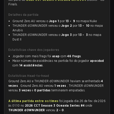
Finals.
Detalhes da partida
Ground Zero.AU venceu o
Jogo 1
por
13 - 9
no mapa Nuke
THUNDER dOWNUNDER venceu o
Jogo 2
por
13 - 10
no mapa
Anubis
THUNDER dOWNUNDER venceu o
Jogo 3
por
13 - 3
no mapa
Dust II
Estatísticas chave dos jogadores
Jogador com mais frags foi
asap
com
46 frags
.
Maior número de assistências na partida foi do jogador
apocdud
com
14 assistências
.
Estatísticas Head-to-head
Ground Zero.AU e THUNDER dOWNUNDER haviam se enfrentado
4
vezes
. Ground Zero.AU venceu
1 vezes
, THUNDER dOWNUNDER
venceu
3 vezes
e
0 partidas
terminaram empatadas.
A última partida entre os times
foi jogada dia 26 de fev. de 2026
às 01:10 no
2026 CCT Season 3 Oceania Series #4
onde
THUNDER dOWNUNDER
venceu
2 - 0
.