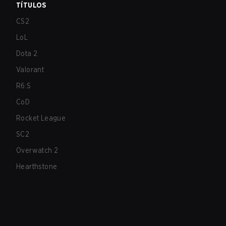
TÍTULOS
CS2
LoL
Dota 2
Valorant
R6:S
CoD
Rocket League
SC2
Overwatch 2
Hearthstone