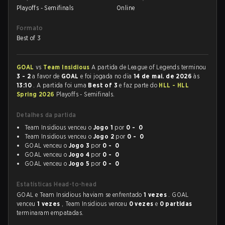
Playoffs - Semifinals
Online
Formato
Best of 3
GOAL
vs
Team Insidious
A partida de League of Legends terminou
3 - 2
a favor de
GOAL
e foi jogada no dia
14 de mai. de 2026
às
13:10
. A partida foi uma
Best of 3
e faz parte do
HLL - HLL
Spring 2026
Playoffs - Semifinals.
Detalhes da partida
Team Insidious venceu o
Jogo 1
por
0 - 0
Team Insidious venceu o
Jogo 2
por
0 - 0
GOAL venceu o
Jogo 3
por
0 - 0
GOAL venceu o
Jogo 4
por
0 - 0
GOAL venceu o
Jogo 5
por
0 - 0
Estatísticas Head-to-head
GOAL e Team Insidious haviam se enfrentado
1 vezes
. GOAL
venceu
1 vezes
, Team Insidious venceu
0 vezes
e
0 partidas
terminaram empatadas.