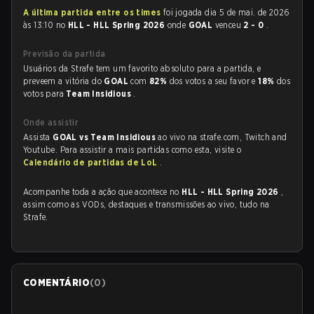
A última partida entre os times
foi jogada dia 5 de mai. de 2026
às 13:10 no
HLL - HLL Spring 2026
onde
GOAL
venceu
2 - 0
.
Previsão da partida
Usuários da Strafe tem um favorito absoluto para a partida, e
preveem a vitória do
GOAL
com
82%
dos votos a seu favor e
18%
dos
votos para
Team Insidious
.
Onde assistir
Assista
GOAL vs Team Insidious
ao vivo na strafe.com, Twitch and
Youtube. Para assistir a mais partidas como esta, visite o
Calendário de partidas de LoL
.
Acompanhe toda a ação que acontece no
HLL - HLL Spring 2026
,
assim como as VODs, destaques e transmissões ao vivo, tudo na
Strafe.
COMENTÁRIO
(
0
)