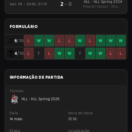
HLL - HLL Spring 2026
2
-
0
mai. 05 - 2026, 01:10
Regular Season - Round
1
FORMULÁRIO
6
/10
L
W
W
L
L
W
L
W
W
W
4
/10
L
T
L
W
W
T
W
W
L
L
INFORMAÇÃO DE PARTIDA
Torneio
HLL - HLL Spring 2026
Data
Hora de início
14 maio
13:10
Etapa
Localização