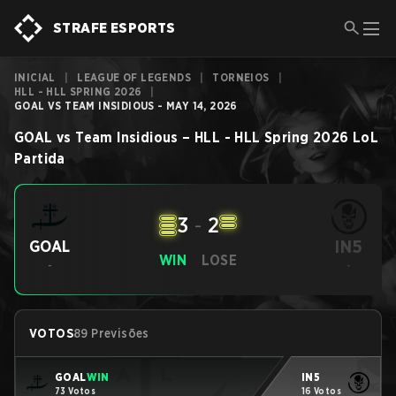
STRAFE ESPORTS
INICIAL
|
LEAGUE OF LEGENDS
|
TORNEIOS
|
HLL - HLL SPRING 2026
|
GOAL VS TEAM INSIDIOUS - MAY 14, 2026
GOAL
vs
Team Insidious
–
HLL - HLL Spring 2026
LoL
Partida
3
-
2
IN5
GOAL
WIN
LOSE
-
-
VOTOS
89 Previsões
GOAL
WIN
IN5
73 Votos
16 Votos