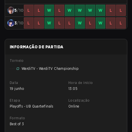
5
/10
L
L
W
L
W
W
W
W
L
L
3
/10
L
L
W
L
L
W
L
W
L
L
INFORMAÇÃO DE PARTIDA
Torneio
WardiTV - WardiTV Championship
Data
Hora de início
19 junho
13:05
Etapa
Localização
Playoffs - UB Quarterfinals
Online
Formato
Best of 3