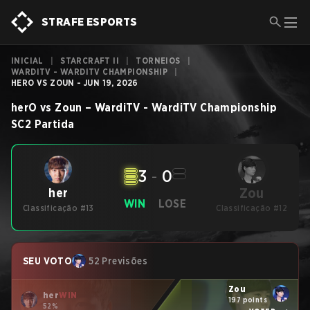
STRAFE ESPORTS
INICIAL
|
STARCRAFT II
|
TORNEIOS
|
WARDITV - WARDITV CHAMPIONSHIP
|
HERO VS ZOUN - JUN 19, 2026
herO
vs
Zoun
–
WardiTV - WardiTV Championship
SC2
Partida
3
-
0
Zou
her
WIN
LOSE
Classificação #13
Classificação #12
SEU VOTO
52 Previsões
Zou
her
WIN
197 points
52%