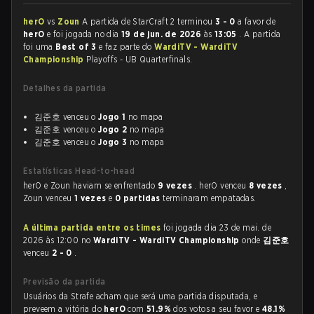
herO
vs
Zoun
A partida de StarCraft 2 terminou
3 - 0
a favor de
herO
e foi jogada no dia
19 de jun. de 2026
às
13:05
. A partida
foi uma
Best of 3
e faz parte do
WardiTV - WardiTV
Championship
Playoffs - UB Quarterfinals.
Detalhes da partida
김준호 venceu o
Jogo 1
no mapa
김준호 venceu o
Jogo 2
no mapa
김준호 venceu o
Jogo 3
no mapa
Estatísticas Head-to-head
herO e Zoun haviam se enfrentado
9 vezes
. herO venceu
8 vezes
,
Zoun venceu
1 vezes
e
0 partidas
terminaram empatadas.
A última partida entre os times
foi jogada dia 23 de mai. de
2026 às 12:00 no
WardiTV - WardiTV Championship
onde
김준호
venceu
2 - 0
.
Previsão da partida
Usuários da Strafe acham que será uma partida disputada, e
preveem a vitória do
herO
com
51.9%
dos votos a seu favor e
48.1%