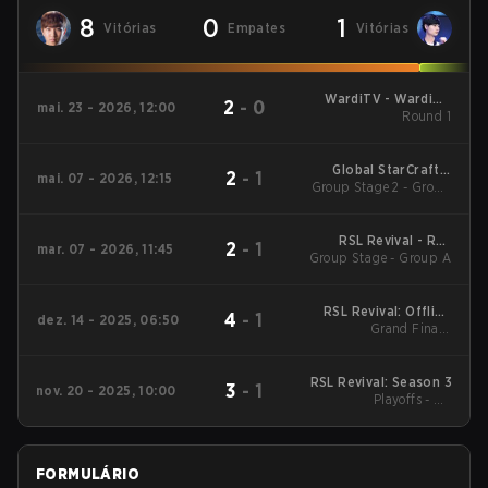
8
0
1
Vitórias
Empates
Vitórias
WardiTV - WardiTV
2
-
0
mai. 23 - 2026, 12:00
Championship
Round 1
Global StarCraft II
2
-
1
mai. 07 - 2026, 12:15
League Season 1 2026
Group Stage 2 - Group
Stage 2
RSL Revival - RSL
2
-
1
mar. 07 - 2026, 11:45
Group Stage - Group A
Revival Season 4
2026
RSL Revival: Offline
4
-
1
dez. 14 - 2025, 06:50
Grand Final -
Finals
Semifinals
RSL Revival: Season 3
3
-
1
nov. 20 - 2025, 10:00
Playoffs - UB
Quarterfinals
FORMULÁRIO