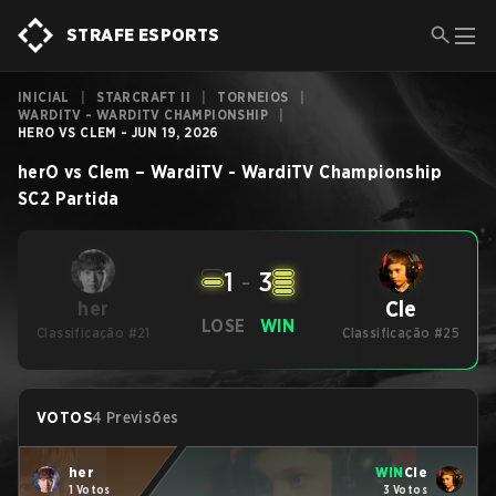
STRAFE ESPORTS
INICIAL
|
STARCRAFT II
|
TORNEIOS
|
WARDITV - WARDITV CHAMPIONSHIP
|
HERO VS CLEM - JUN 19, 2026
herO
vs
Clem
–
WardiTV - WardiTV Championship
SC2
Partida
1
-
3
Cle
her
LOSE
WIN
Classificação #21
Classificação #25
VOTOS
4 Previsões
her
WIN
Cle
1 Votos
3 Votos