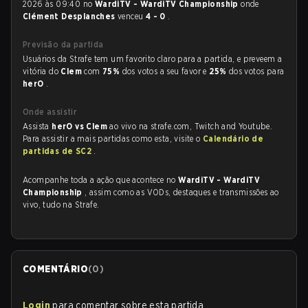
2026 às 09:40 no
WardiTV - WardiTV Championship
onde
Clément Desplanches
venceu
4 - 0
.
Previsão da partida
Usuários da Strafe tem um favorito claro para a partida, e preveem a
vitória do
Clem
com
75%
dos votos a seu favor e
25%
dos votos para
herO
.
Onde assistir
Assista
herO vs Clem
ao vivo na strafe.com, Twitch and Youtube.
Para assistir a mais partidas como esta, visite o
Calendário de
partidas de SC2
.
Acompanhe toda a ação que acontece no
WardiTV - WardiTV
Championship
, assim como as VODs, destaques e transmissões ao
vivo, tudo na Strafe.
COMENTÁRIO
(
0
)
Login
para comentar sobre esta partida