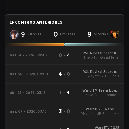
ENCONTROS ANTERIORES
9
0
9
Vitórias
Empates
Vitórias
RSL Revival Season 5
0
-
4
mai. 31 - 2026, 09:40
Playoffs - Grand Final
2026
RSL Revival Season 5
4
-
0
mai. 30 - 2026, 09:00
Playoffs - UB Finals
2026
WardiTV Team Liquid
1
-
3
abr. 25 - 2026, 03:15
Map Contest Season
Playoffs - LB Round 2
16 2026
WardiTV - WardiTV
3
-
0
mar. 07 - 2026, 03:15
Playoffs - UB Semifinals
Championship
WardiTV 2025