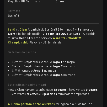
Playoffs - UB Semifinals
Online
Formato
Best of 3
herO
vs
Clem
A partida de StarCraft 2 terminou
1 - 3
a favor de
Clem
e foi jogada no dia
19 de jun. de 2026
às
13:55
. A partida
foi uma
Best of 3
e faz parte do
WardiTV - WardiTV
Championship
Playoffs - UB Semifinals.
Detalhes da partida
Clément Desplanches venceu o
Jogo 1
no mapa
Clément Desplanches venceu o
Jogo 2
no mapa
김준호 venceu o
Jogo 3
no mapa
Clément Desplanches venceu o
Jogo 4
no mapa
Estatísticas Head-to-head
herO e Clem haviam se enfrentado
18 vezes
. herO venceu
9 vezes
, Clem venceu
9 vezes
e
0 partidas
terminaram empatadas.
A última partida entre os times
foi jogada dia 31 de mai. de