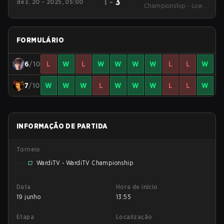
1
-
3
dez. 20 - 2025, 05:00
Championship - Lower
Bracket Round 5
FORMULÁRIO
6
/10
L
W
L
W
W
W
W
L
L
W
7
/10
W
W
W
L
W
W
W
L
L
W
INFORMAÇÃO DE PARTIDA
Torneio
WardiTV - WardiTV Championship
Data
Hora de início
19 junho
13:55
Etapa
Localização