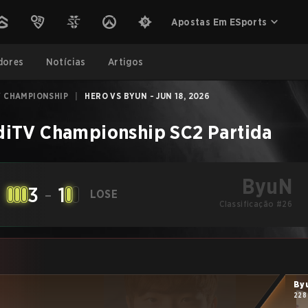
Apostas Em ESports
dores
Notícias
Artigos
V CHAMPIONSHIP
|
HERO VS BYUN - JUN 18, 2026
diTV Championship
SC2
Partida
ByuN
3
-
1
LOSE
Classificação #26
By
228