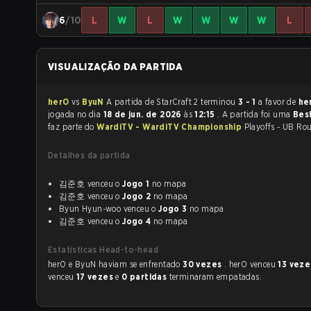
6
/10
L
W
L
W
W
W
W
L
VISUALIZAÇÃO DA PARTIDA
herO
vs
ByuN
A partida de StarCraft 2 terminou
3 - 1
a favor de
he
jogada no dia
18 de jun. de 2026
às
12:15
. A partida foi uma
Bes
faz parte do
WardiTV - WardiTV Championship
Playoffs - UB Rou
Detalhes da partida
김준호 venceu o
Jogo 1
no mapa
김준호 venceu o
Jogo 2
no mapa
Byun Hyun-woo venceu o
Jogo 3
no mapa
김준호 venceu o
Jogo 4
no mapa
Estatísticas Head-to-head
herO e ByuN haviam se enfrentado
30 vezes
. herO venceu
13 vez
venceu
17 vezes
e
0 partidas
terminaram empatadas.