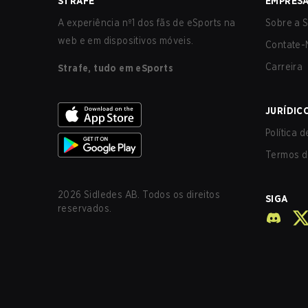
STRAFE
EMPRES
A experiência nº1 dos fãs de eSports na
Sobre a S
web e em dispositivos móveis.
Contate-
Carreira
Strafe, tudo em eSports
JURÍDIC
Política 
Termos d
2026
Sidledes AB. Todos os direitos
SIGA
reservados.