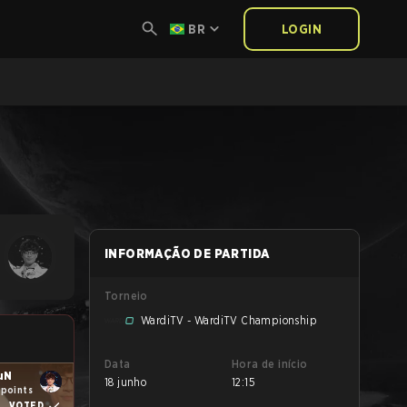
BR
LOGIN
INFORMAÇÃO DE PARTIDA
Torneio
WardiTV - WardiTV Championship
Data
Hora de início
uN
18 junho
12:15
 points
VOTED