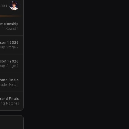
órias
ampionship
Round 1
ason 1 2026
oup Stage 2
ason 1 2026
oup Stage 2
rand Finals
cider Match
rand Finals
ing Matches