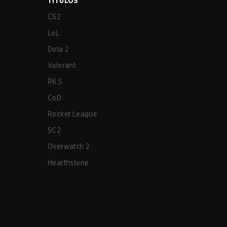
TÍTULOS
CS2
LoL
Dota 2
Valorant
R6:S
CoD
Rocket League
SC2
Overwatch 2
Hearthstone