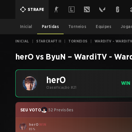
STRAFE
Inicial
Partidas
Torneios
Equipes
Joga
INICIAL
|
STARCRAFT II
|
TORNEIOS
|
WARDITV - WARDIT
herO
vs
ByuN
–
WardiTV - War
herO
WIN
Classificação #21
SEU VOTO
52 Previsões
herO
WIN
85%