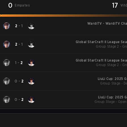
0
17
Empates
Vit
WardiTV - WardiTV Ch
2
-
1
Global StarCraft II League Se
2
-
1
Group Stage 2 - Gr
Global StarCraft II League Se
1
-
2
Group Stage 2 - Gr
LiuLi Cup: 2025 G
0
-
2
Group Stage - De
LiuLi Cup: 2025 G
0
-
2
Group Stage - Open