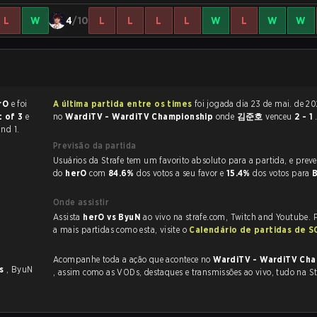
L
W
4
/10
L
L
L
L
W
L
W
W
rO
e foi
A última partida entre os times
foi jogada dia 23 de mai. de 2026 às 13:05
t of 3
e
no
WardiTV - WardiTV Championship
onde
김준호
venceu
2 - 1
nd 1.
Previsão da partida
Usuários da Strafe tem um favorito absoluto para a partida, e preveem a vitória
do
herO
com
84.6%
dos votos a seu favor e
15.4%
dos votos para
Onde assistir
Assista
herO vs ByuN
ao vivo na strafe.com, Twitch and Youtube. P
a mais partidas como esta, visite o
Calendário de partidas de 
Acompanhe toda a ação que acontece no
WardiTV - WardiTV Cha
es
, ByuN
, assim como as VODs, destaques e transmissões ao vivo, tudo na St