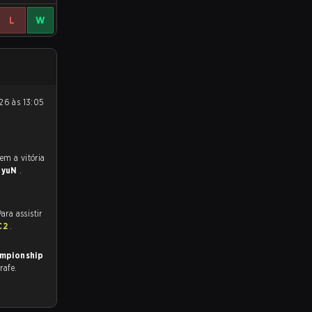
L
W
.
ByuN
.
ara assistir
SC2
.
mpionship
rafe.