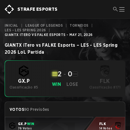
STRAFE ESPORTS
INICIAL
|
LEAGUE OF LEGENDS
|
TORNEIOS
|
LES - LES SPRING 2026
|
GIANTX ITERO VS FALKE ESPORTS - MAY 21, 2026
GIANTX iTero
vs
FALKE Esports
–
LES - LES Spring
2026
LoL
Partida
2
-
0
FLK
GX.P
WIN
LOSE
Classificação #5
Classificação #171
VOTOS
90 Previsões
GX.P
WIN
FLK
76 Votos
14 Votos