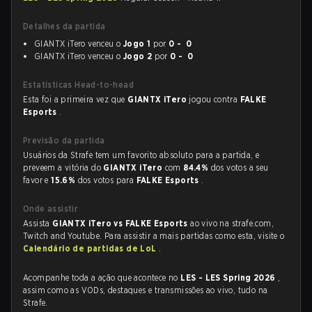
Detalhes da partida
GIANTX iTero venceu o
Jogo 1
por
0 - 0
GIANTX iTero venceu o
Jogo 2
por
0 - 0
Estatísticas Head-to-head
Esta foi a primeira vez que
GIANTX iTero
jogou contra
FALKE
Esports
.
Previsão da partida
Usuários da Strafe tem um favorito absoluto para a partida, e
preveem a vitória do
GIANTX iTero
com
84.4%
dos votos a seu
favor e
15.6%
dos votos para
FALKE Esports
.
Onde assistir
Assista
GIANTX iTero vs FALKE Esports
ao vivo na strafe.com,
Twitch and Youtube. Para assistir a mais partidas como esta, visite o
Calendário de partidas de LoL
.
Acompanhe toda a ação que acontece no
LES - LES Spring 2026
,
assim como as VODs, destaques e transmissões ao vivo, tudo na
Strafe.