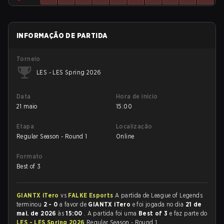
INFORMAÇÃO DE PARTIDA
Torneio
LES - LES Spring 2026
Data
Hora de início
21 maio
15:00
Etapa
Localização
Regular Season - Round 1
Online
Formato
Best of 3
GIANTX iTero
vs
FALKE Esports
A partida de League of Legends
terminou
2 - 0
a favor de
GIANTX iTero
e foi jogada no dia
21 de
mai. de 2026
às
15:00
. A partida foi uma
Best of 3
e faz parte do
LES - LES Spring 2026
Regular Season - Round 1.