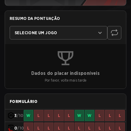
RESUMO DA PONTUAÇÃO
SELECIONE UM JOGO
Dados do placar indisponíveis
Por favor, volte mais tarde
FORMULÁRIO
3
/10
W
L
L
L
L
W
W
L
L
L
0
/10
L
L
L
L
L
L
L
L
L
L