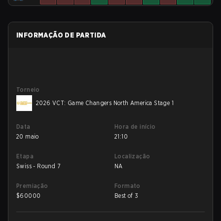
INFORMAÇÃO DE PARTIDA
Torneio
2026 VCT: Game Changers North America Stage 1
Data
Hora de início
20 maio
21:10
Etapa
Localização
Swiss - Round 7
NA
Premiação
Formato
$
60000
Best of 3