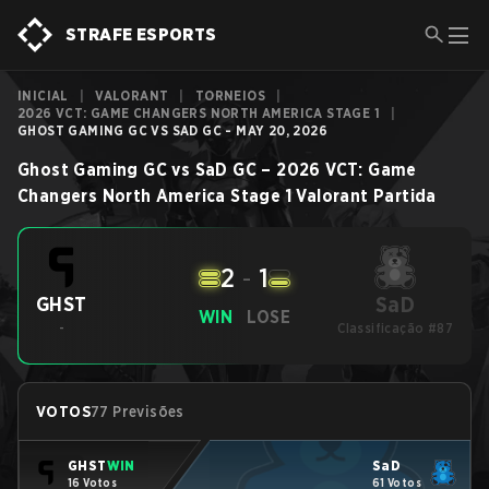
STRAFE ESPORTS
INICIAL
|
VALORANT
|
TORNEIOS
|
2026 VCT: GAME CHANGERS NORTH AMERICA STAGE 1
|
GHOST GAMING GC VS SAD GC - MAY 20, 2026
Ghost Gaming GC
vs
SaD GC
–
2026 VCT: Game
Changers North America Stage 1
Valorant
Partida
2
-
1
SaD
GHST
WIN
LOSE
-
Classificação #87
VOTOS
77 Previsões
GHST
WIN
SaD
16 Votos
61 Votos