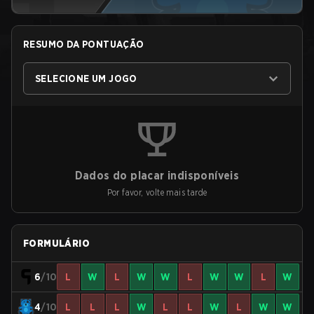
RESUMO DA PONTUAÇÃO
SELECIONE UM JOGO
Dados do placar indisponíveis
Por favor, volte mais tarde
FORMULÁRIO
6
/10
L
W
L
W
W
L
W
W
L
W
4
/10
L
L
L
W
L
L
W
L
W
W