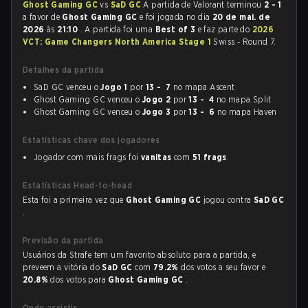
Ghost Gaming GC
vs
SaD GC
A partida de Valorant terminou
2 - 1
a favor de
Ghost Gaming GC
e foi jogada no dia
20 de mai. de
2026
às
21:10
. A partida foi uma
Best of 3
e faz parte do
2026
VCT: Game Changers North America Stage 1
Swiss - Round 7.
Detalhes da partida
SaD GC venceu o
Jogo 1
por
13 - 7
no mapa Ascent
Ghost Gaming GC venceu o
Jogo 2
por
13 - 4
no mapa Split
Ghost Gaming GC venceu o
Jogo 3
por
13 - 6
no mapa Haven
Estatísticas chave dos jogadores
Jogador com mais frags foi
vanitas
com
51 frags
.
Estatísticas Head-to-head
Esta foi a primeira vez que
Ghost Gaming GC
jogou contra
SaD GC
.
Previsão da partida
Usuários da Strafe tem um favorito absoluto para a partida, e
preveem a vitória do
SaD GC
com
79.2%
dos votos a seu favor e
20.8%
dos votos para
Ghost Gaming GC
.
Onde assistir