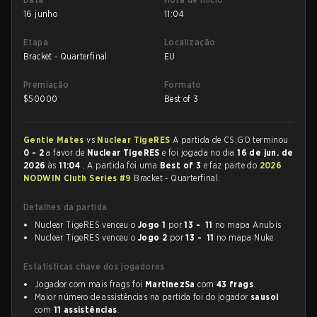
16 junho
11:04
Etapa
Localização
Bracket - Quarterfinal
EU
Premiação
Formato
$
50000
Best of 3
Gentle Mates
vs
Nuclear TigeRES
A partida de CS:GO terminou
0 - 2
a favor de
Nuclear TigeRES
e foi jogada no dia
16 de jun. de
2026
às
11:04
. A partida foi uma
Best of 3
e faz parte do
2026
NODWIN Cluth Series #9
Bracket - Quarterfinal.
Detalhes da partida
Nuclear TigeRES venceu o
Jogo 1
por
13 - 11
no mapa Anubis
Nuclear TigeRES venceu o
Jogo 2
por
13 - 11
no mapa Nuke
Estatísticas chave dos jogadores
Jogador com mais frags foi
MartinezSa
com
43 frags
.
Maior número de assistências na partida foi do jogador
sausol
com
11 assistências
.