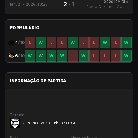
2026 IEM Rio
2
-
1
jan. 21 - 2026, 10:28
Closed Qualifier - Closed
Qualifier Round of 16
FORMULÁRIO
4
/10
L
W
L
L
W
L
L
W
L
W
6
/10
W
W
W
W
L
W
L
L
L
W
INFORMAÇÃO DE PARTIDA
Torneio
2026 NODWIN Cluth Series #9
Data
Hora de início