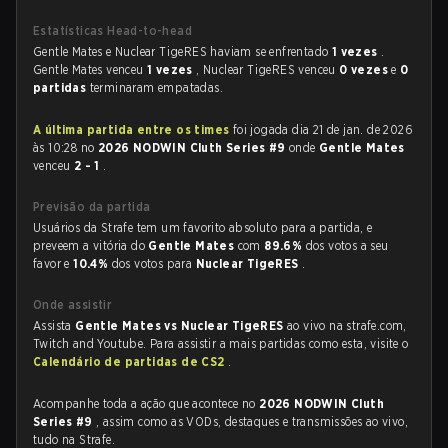
Estatísticas Head-to-head
Gentle Mates e Nuclear TigeRES haviam se enfrentado
1 vezes
.
Gentle Mates venceu
1 vezes
, Nuclear TigeRES venceu
0 vezes
e
0
partidas
terminaram empatadas.
A última partida entre os times
foi jogada dia 21 de jan. de 2026
às 10:28 no
2026 NODWIN Cluth Series #9
onde
Gentle Mates
venceu
2 - 1
.
Previsão da partida
Usuários da Strafe tem um favorito absoluto para a partida, e
preveem a vitória do
Gentle Mates
com
89.6%
dos votos a seu
favor e
10.4%
dos votos para
Nuclear TigeRES
.
Onde assistir
Assista
Gentle Mates vs Nuclear TigeRES
ao vivo na strafe.com,
Twitch and Youtube. Para assistir a mais partidas como esta, visite o
Calendário de partidas de CS2
.
Acompanhe toda a ação que acontece no
2026 NODWIN Cluth
Series #9
, assim como as VODs, destaques e transmissões ao vivo,
tudo na Strafe.