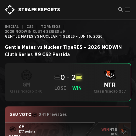
STRAFE ESPORTS
INICIAL
|
CS2
|
TORNEIOS
|
2026 NODWIN CLUTH SERIES #9
|
GENTLE MATES VS NUCLEAR TIGERES - JUN 16, 2026
Gentle Mates
vs
Nuclear TigeRES
–
2026 NODWIN
Cluth Series #9
CS2
Partida
0
-
2
NTR
GM
LOSE
WIN
Classificação #40
Classificação #37
SEU VOTO
241 Previsões
GM
WIN
NTR
177 points
10%