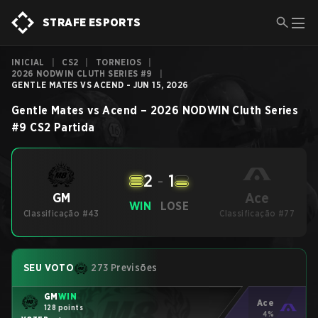
STRAFE ESPORTS
INICIAL
|
CS2
|
TORNEIOS
|
2026 NODWIN CLUTH SERIES #9
|
GENTLE MATES VS ACEND - JUN 15, 2026
Gentle Mates
vs
Acend
–
2026 NODWIN Cluth Series
#9
CS2
Partida
2
-
1
Ace
GM
WIN
LOSE
Classificação #43
Classificação #77
SEU VOTO
273 Previsões
GM
WIN
Ace
128 points
4%