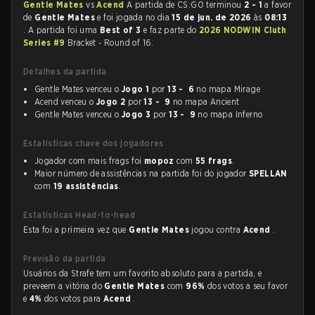
Gentle Mates
vs
Acend
A partida de CS:GO terminou
2 - 1
a favor
de
Gentle Mates
e foi jogada no dia
15 de jun. de 2026
às
08:13
. A partida foi uma
Best of 3
e faz parte do
2026 NODWIN Cluth
Series #9
Bracket - Round of 16.
Detalhes da partida
Gentle Mates venceu o
Jogo 1
por
13 - 6
no mapa Mirage
Acend venceu o
Jogo 2
por
13 - 9
no mapa Ancient
Gentle Mates venceu o
Jogo 3
por
13 - 9
no mapa Inferno
Estatísticas chave dos jogadores
Jogador com mais frags foi
mopoz
com
55 frags
.
Maior número de assistências na partida foi do jogador
SPELLAN
com
19 assistências
.
Estatísticas Head-to-head
Esta foi a primeira vez que
Gentle Mates
jogou contra
Acend
.
Previsão da partida
Usuários da Strafe tem um favorito absoluto para a partida, e
preveem a vitória do
Gentle Mates
com
96%
dos votos a seu favor
e
4%
dos votos para
Acend
.