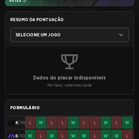
VOTED
RESUMO DA PONTUAÇÃO
SELECIONE UM JOGO
Dados do placar indisponíveis
Por favor, volte mais tarde
FORMULÁRIO
4
/10
L
W
L
L
W
L
L
W
L
W
6
/10
W
L
W
L
W
W
L
W
W
L