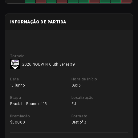
INFORMAÇÃO DE PARTIDA
Torneio
2026 NODWIN Cluth Series #9
Data
Hora de início
15 junho
08:13
Etapa
Localização
Bracket - Round of 16
EU
Premiação
Formato
$
50000
Best of 3