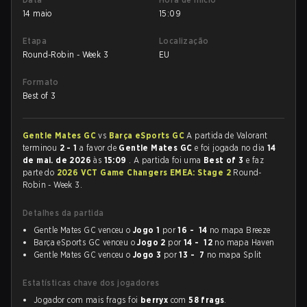
14 maio
15:09
Etapa
Localização
Round-Robin - Week 3
EU
Formato
Best of 3
Gentle Mates GC
vs
Barça eSports GC
A partida de Valorant
terminou
2 - 1
a favor de
Gentle Mates GC
e foi jogada no dia
14
de mai. de 2026
às
15:09
. A partida foi uma
Best of 3
e faz
parte do
2026 VCT Game Changers EMEA: Stage 2
Round-
Robin - Week 3.
Detalhes da partida
Gentle Mates GC venceu o
Jogo 1
por
16 - 14
no mapa Breeze
Barça eSports GC venceu o
Jogo 2
por
14 - 12
no mapa Haven
Gentle Mates GC venceu o
Jogo 3
por
13 - 7
no mapa Split
Estatísticas chave dos jogadores
Jogador com mais frags foi
berryx
com
58 frags
.