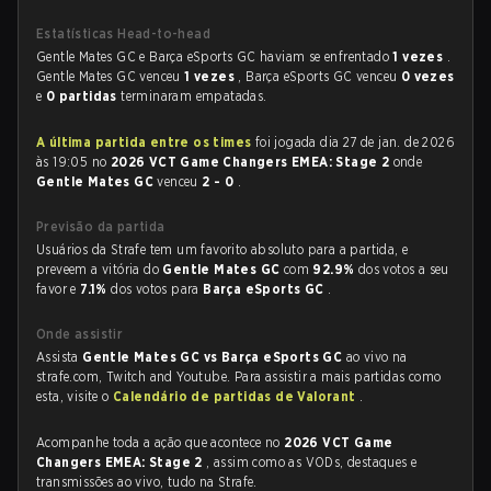
Estatísticas Head-to-head
Gentle Mates GC e Barça eSports GC haviam se enfrentado
1 vezes
.
Gentle Mates GC venceu
1 vezes
, Barça eSports GC venceu
0 vezes
e
0 partidas
terminaram empatadas.
A última partida entre os times
foi jogada dia 27 de jan. de 2026
às 19:05 no
2026 VCT Game Changers EMEA: Stage 2
onde
Gentle Mates GC
venceu
2 - 0
.
Previsão da partida
Usuários da Strafe tem um favorito absoluto para a partida, e
preveem a vitória do
Gentle Mates GC
com
92.9%
dos votos a seu
favor e
7.1%
dos votos para
Barça eSports GC
.
Onde assistir
Assista
Gentle Mates GC vs Barça eSports GC
ao vivo na
strafe.com, Twitch and Youtube. Para assistir a mais partidas como
esta, visite o
Calendário de partidas de Valorant
.
Acompanhe toda a ação que acontece no
2026 VCT Game
Changers EMEA: Stage 2
, assim como as VODs, destaques e
transmissões ao vivo, tudo na Strafe.