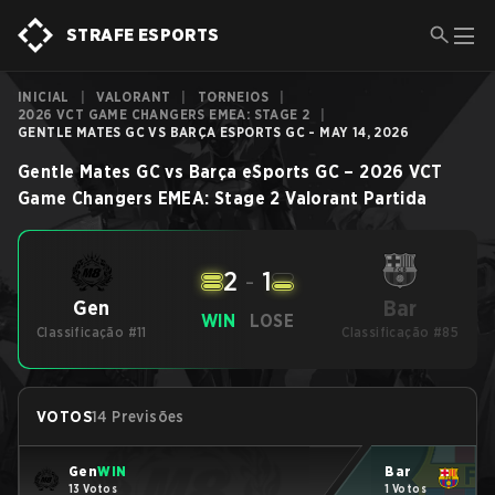
STRAFE ESPORTS
INICIAL
|
VALORANT
|
TORNEIOS
|
2026 VCT GAME CHANGERS EMEA: STAGE 2
|
GENTLE MATES GC VS BARÇA ESPORTS GC - MAY 14, 2026
Gentle Mates GC
vs
Barça eSports GC
–
2026 VCT
Game Changers EMEA: Stage 2
Valorant
Partida
2
-
1
Bar
Gen
WIN
LOSE
Classificação #11
Classificação #85
VOTOS
14 Previsões
Gen
WIN
Bar
13 Votos
1 Votos