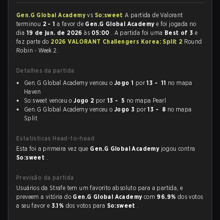
Gen.G Global Academy
vs
So:sweet
A partida de Valorant
terminou
2 - 1
a favor de
Gen.G Global Academy
e foi jogada no
dia
19 de jun. de 2026
às
05:00
. A partida foi uma
Best of 3
e
faz parte do
2026 VALORANT Challengers Korea: Split 2
Round
Robin - Week 2.
Detalhes da partida
Gen.G Global Academy venceu o
Jogo 1
por
13 - 11
no mapa
Haven
So:sweet venceu o
Jogo 2
por
13 - 5
no mapa Pearl
Gen.G Global Academy venceu o
Jogo 3
por
13 - 8
no mapa
Split
Estatísticas Head-to-head
Esta foi a primeira vez que
Gen.G Global Academy
jogou contra
So:sweet
.
Previsão da partida
Usuários da Strafe tem um favorito absoluto para a partida, e
preveem a vitória do
Gen.G Global Academy
com
96.9%
dos votos
a seu favor e
3.1%
dos votos para
So:sweet
.