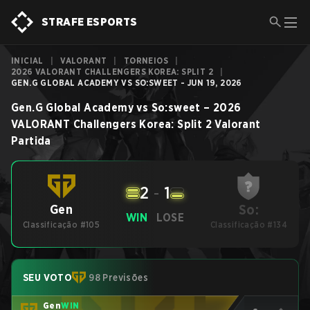
STRAFE ESPORTS
INICIAL
|
VALORANT
|
TORNEIOS
|
2026 VALORANT CHALLENGERS KOREA: SPLIT 2
|
GEN.G GLOBAL ACADEMY VS SO:SWEET - JUN 19, 2026
Gen.G Global Academy
vs
So:sweet
–
2026
VALORANT Challengers Korea: Split 2
Valorant
Partida
2
-
1
So:
Gen
WIN
LOSE
Classificação #105
Classificação #134
SEU VOTO
98 Previsões
Gen
WIN