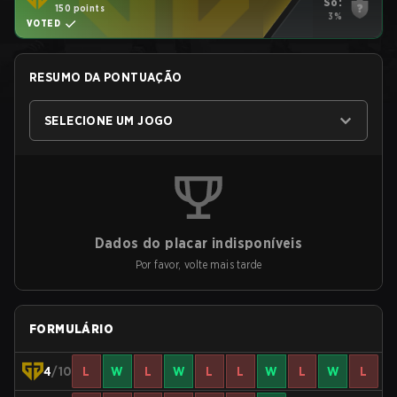
So:
150 points
3%
VOTED
RESUMO DA PONTUAÇÃO
SELECIONE UM JOGO
Dados do placar indisponíveis
Por favor, volte mais tarde
FORMULÁRIO
4
/10
L
W
L
W
L
L
W
L
W
L