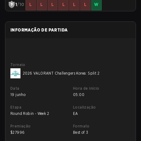
1
/10
L
L
L
L
L
L
W
INFORMAÇÃO DE PARTIDA
Torneio
2026 VALORANT Challengers Korea: Split 2
Data
Hora de início
19 junho
05:00
Etapa
Localização
Round Robin - Week 2
EA
Premiação
Formato
$
27996
Best of 3