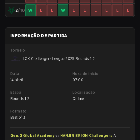
2
/10
W
L
L
W
L
L
L
L
L
L
INFORMAÇÃO DE PARTIDA
Torneio
LCK Challengers League 2025 Rounds 1-2
Data
Hora de início
14 abril
07:00
Etapa
Localização
Rounds 1-2
Online
Formato
Best of 3
Gen.G Global Academy
vs
HANJIN BRION Challengers
A