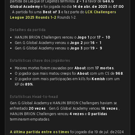
partida de League of Legends terminou
2 - 1
a favor de
Gen.G
Global Academy
e foi jogada no dia
14 de abr. de 2025
às
07:00
. A partida foi uma
Best of 3
e faz parte do
LCK Challengers
League 2025 Rounds 1-2
Rounds 1-2.
Detalhes da partida
HANJIN BRION Challengers venceu o
Jogo 1
por
17 - 10
Gen.G Global Academy venceu o
Jogo 2
por
16 - 1
Gen.G Global Academy venceu o
Jogo 3
por
19 - 9
Estatísticas chave dos jogadores
Maiores mortes foram causadas por
About
com
17 mortes
.
O jogador que mais matou creeps foi
About
com um CS de
968
.
O jogador com mais participações em kills foi
Kemish
com um
KP de
89%
.
Estatísticas Head-to-head
Gen.G Global Academy e HANJIN BRION Challengers haviam se
enfrentado
20 vezes
. Gen.G Global Academy venceu
16 vezes
,
HANJIN BRION Challengers venceu
4 vezes
e
0 partidas
terminaram empatadas.
A última partida entre os times
foi jogada dia 19 de jul. de 2024