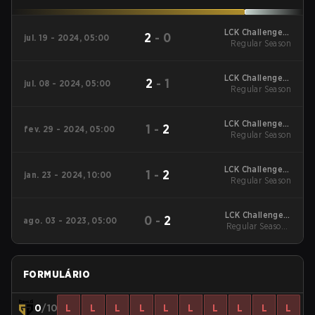
LCK Challengers
2
-
0
jul. 19 - 2024, 05:00
League Summer 2024
Regular Season
Regular Season
LCK Challengers
2
-
1
jul. 08 - 2024, 05:00
League Summer 2024
Regular Season
Regular Season
LCK Challengers
1
-
2
fev. 29 - 2024, 05:00
League Spring 2024
Regular Season
Regular Season
LCK Challengers
1
-
2
jan. 23 - 2024, 10:00
League Spring 2024
Regular Season
Regular Season
LCK Challengers
0
-
2
ago. 03 - 2023, 05:00
League Summer 2023
Regular Season -
Regular Season
Regular Season
FORMULÁRIO
0
/10
L
L
L
L
L
L
L
L
L
L