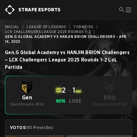
STRAFE ESPORTS
INICIAL
|
LEAGUE OF LEGENDS
|
TORNEIOS
|
LCK CHALLENGERS LEAGUE 2025 ROUNDS 1-2
|
GEN.G GLOBAL ACADEMY VS HANJIN BRION CHALLENGERS - APR
14, 2025
Gen.G Global Academy
vs
HANJIN BRION Challengers
–
LCK Challengers League 2025 Rounds 1-2
LoL
Partida
2
-
1
BRO
Gen
WIN
LOSE
Classificação #124
Classificação #145
VOTOS
195 Previsões