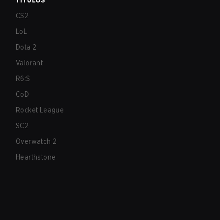
TÍTULOS
CS2
LoL
Dota 2
Valorant
R6:S
CoD
Rocket League
SC2
Overwatch 2
Hearthstone