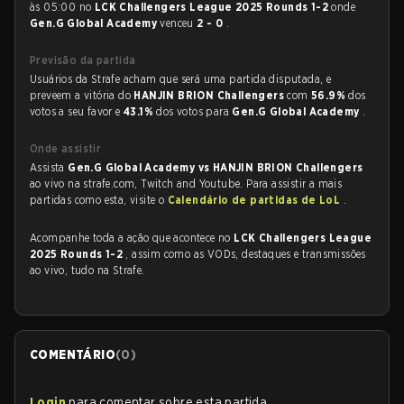
às 05:00 no
LCK Challengers League 2025 Rounds 1-2
onde
Gen.G Global Academy
venceu
2 - 0
.
Previsão da partida
Usuários da Strafe acham que será uma partida disputada, e
preveem a vitória do
HANJIN BRION Challengers
com
56.9%
dos
votos a seu favor e
43.1%
dos votos para
Gen.G Global Academy
.
Onde assistir
Assista
Gen.G Global Academy vs HANJIN BRION Challengers
ao vivo na strafe.com, Twitch and Youtube. Para assistir a mais
partidas como esta, visite o
Calendário de partidas de LoL
.
Acompanhe toda a ação que acontece no
LCK Challengers League
2025 Rounds 1-2
, assim como as VODs, destaques e transmissões
ao vivo, tudo na Strafe.
COMENTÁRIO
(
0
)
Login
para comentar sobre esta partida