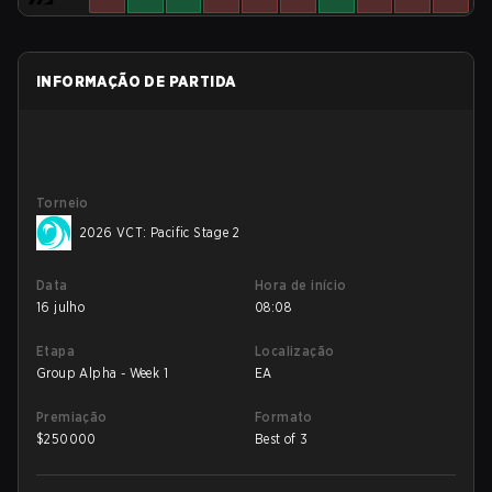
INFORMAÇÃO DE PARTIDA
Torneio
2026 VCT: Pacific Stage 2
Data
Hora de início
16 julho
08:08
Etapa
Localização
Group Alpha - Week 1
EA
Premiação
Formato
$
250000
Best of 3