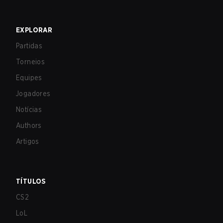
EXPLORAR
Partidas
Torneios
Equipes
Jogadores
Notícias
Authors
Artigos
TÍTULOS
CS2
LoL