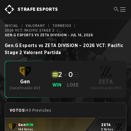
STRAFE ESPORTS
INICIAL
|
VALORANT
|
TORNEIOS
|
2026 VCT: PACIFIC STAGE 2
|
GEN.G ESPORTS VS ZETA DIVISION - JUL 16, 2026
Gen.G Esports
vs
ZETA DIVISION
–
2026 VCT: Pacific
Stage 2
Valorant
Partida
2
-
0
ZETA
Gen
WIN
LOSE
Classificação #23
Classificação #90
VOTOS
149 Previsões
Gen
WIN
ZETA
144 Votos
5 Votos