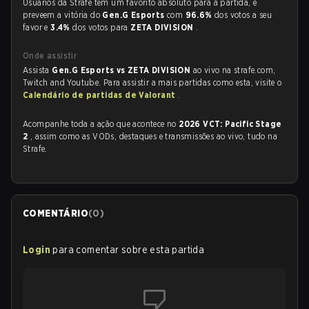
Usuários da Strafe tem um favorito absoluto para a partida, e
preveem a vitória do
Gen.G Esports
com
96.6%
dos votos a seu
favor e
3.4%
dos votos para
ZETA DIVISION
.
Onde assistir
Assista
Gen.G Esports vs ZETA DIVISION
ao vivo na strafe.com,
Twitch and Youtube. Para assistir a mais partidas como esta, visite o
Calendário de partidas de Valorant
.
Acompanhe toda a ação que acontece no
2026 VCT: Pacific Stage
2
, assim como as VODs, destaques e transmissões ao vivo, tudo na
Strafe.
COMENTÁRIO
(
0
)
Login
para comentar sobre esta partida