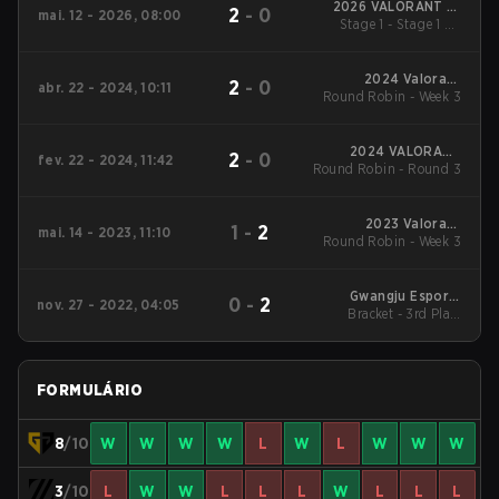
2026 VALORANT at
2
-
0
mai. 12 - 2026, 08:00
Esports World Cup
Stage 1 - Stage 1 LB
Final
2024 Valorant
2
-
0
abr. 22 - 2024, 10:11
Round Robin - Week 3
Champions Tour:
Pacific Stage 1
2024 VALORANT
2
-
0
fev. 22 - 2024, 11:42
Round Robin - Round 3
Champions Tour:
Pacific KICK-OFF
2023 Valorant
1
-
2
mai. 14 - 2023, 11:10
Round Robin - Week 3
Champions Tour:
Pacific League
Gwangju Esports
0
-
2
nov. 27 - 2022, 04:05
Bracket - 3rd Place
Series - Asia
Match
FORMULÁRIO
8
/10
W
W
W
W
L
W
L
W
W
W
3
/10
L
W
W
L
L
L
W
L
L
L