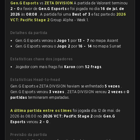
Gen.G Esports
vs
ZETA DIVISION
A partida de Valorant terminou
2 - 0
a favor de
Gen.G Esports
e foi jogada no dia
16 de jul. de
2026
às
08:08
. A partida foi uma
Best of 3
e faz parte do
2026
VCT: Pacific Stage 2
Group Alpha - Week 1.
Detalhes da partida
Gen.G Esports venceu o
Jogo 1
por
13 - 7
no mapa Ascent
Gen.G Esports venceu o
Jogo 2
por
16 - 14
no mapa Sunset
Estatísticas chave dos jogadores
Jogador com mais frags foi
Karon
com
52 frags
.
Estatísticas Head-to-head
Gen.G Esports e ZETA DIVISION haviam se enfrentado
5 vezes
.
Gen.G Esports venceu
3 vezes
, ZETA DIVISION venceu
2 vezes
e
0
partidas
terminaram empatadas.
A última partida entre os times
foi jogada dia 12 de mai. de
2026 às 08:00 no
2026 VCT: Pacific Stage 2
onde
Gen.G
Esports
venceu
2 - 0
.
Previsão da partida