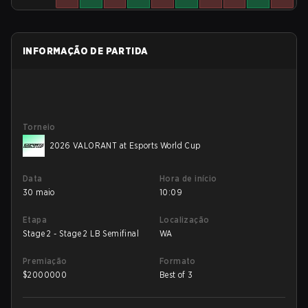
INFORMAÇÃO DE PARTIDA
Torneio
2026 VALORANT at Esports World Cup
Data
Hora de início
30 maio
10:09
Etapa
Localização
Stage 2 - Stage 2 LB Semifinal
WA
Premiação
Formato
$
2000000
Best of 3