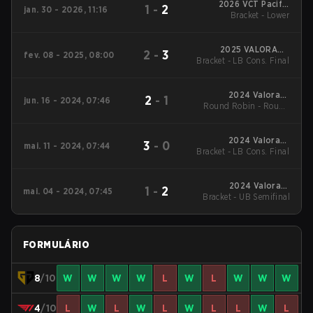
2026 VCT Pacific
1
-
2
jan. 30 - 2026, 11:16
Bracket - Lower
Kickoff
2025 VALORANT
2
-
3
fev. 08 - 2025, 08:00
Bracket - LB Cons. Final
Champions Tour:
Pacific KICK-OFF
2024 Valorant
2
-
1
jun. 16 - 2024, 07:46
Round Robin - Round
Champions Tour:
Pacific Stage 2
Robin
2024 Valorant
3
-
0
mai. 11 - 2024, 07:44
Bracket - LB Cons. Final
Champions Tour:
Pacific Stage 1
2024 Valorant
1
-
2
mai. 04 - 2024, 07:45
Bracket - UB Semifinal
Champions Tour:
Pacific Stage 1
FORMULÁRIO
8
/10
W
W
W
W
L
W
L
W
W
W
4
/10
L
W
L
W
L
W
L
L
W
L