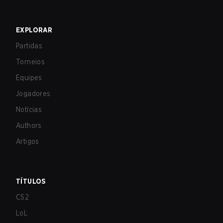
EXPLORAR
Partidas
Torneios
Equipes
Jogadores
Notícias
Authors
Artigos
TÍTULOS
CS2
LoL