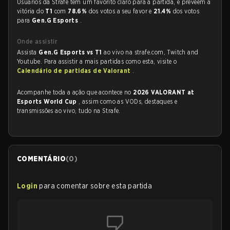
Usuários da Strafe tem um favorito claro para a partida, e preveem a
vitória do
T1
com
78.6%
dos votos a seu favor e
21.4%
dos votos
para
Gen.G Esports
.
Onde assistir
Assista
Gen.G Esports vs T1
ao vivo na strafe.com, Twitch and
Youtube. Para assistir a mais partidas como esta, visite o
Calendário de partidas de Valorant
.
Acompanhe toda a ação que acontece no
2026 VALORANT at
Esports World Cup
, assim como as VODs, destaques e
transmissões ao vivo, tudo na Strafe.
COMENTÁRIO
(
0
)
Login
para comentar sobre esta partida