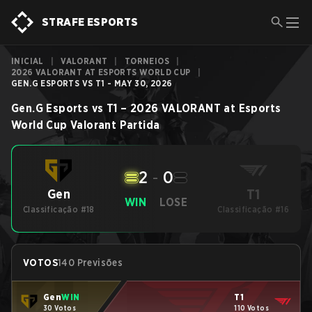
STRAFE ESPORTS
INICIAL
|
VALORANT
|
TORNEIOS
|
2026 VALORANT AT ESPORTS WORLD CUP
|
GEN.G ESPORTS VS T1 - MAY 30, 2026
Gen.G Esports
vs
T1
–
2026 VALORANT at Esports
World Cup
Valorant
Partida
2
-
0
T1
Gen
WIN
LOSE
Classificação #18
Classificação #16
VOTOS
140 Previsões
Gen
WIN
T1
30 Votos
110 Votos