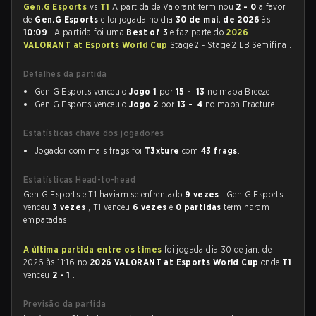
Gen.G Esports
vs
T1
A partida de Valorant terminou
2 - 0
a favor
de
Gen.G Esports
e foi jogada no dia
30 de mai. de 2026
às
10:09
. A partida foi uma
Best of 3
e faz parte do
2026
VALORANT at Esports World Cup
Stage 2 - Stage 2 LB Semifinal.
Detalhes da partida
Gen.G Esports venceu o
Jogo 1
por
15 - 13
no mapa Breeze
Gen.G Esports venceu o
Jogo 2
por
13 - 4
no mapa Fracture
Estatísticas chave dos jogadores
Jogador com mais frags foi
T3xture
com
43 frags
.
Estatísticas Head-to-head
Gen.G Esports e T1 haviam se enfrentado
9 vezes
. Gen.G Esports
venceu
3 vezes
, T1 venceu
6 vezes
e
0 partidas
terminaram
empatadas.
A última partida entre os times
foi jogada dia 30 de jan. de
2026 às 11:16 no
2026 VALORANT at Esports World Cup
onde
T1
venceu
2 - 1
.
Previsão da partida